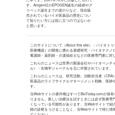
す。Amgen社のEPOGEN誕生の経緯やグ
リベック誕生までの道のりなど、現在販
売されているバイオ医薬品の歴史につい
て知りたい方には役に立つのではないか
と思います。
このサイトについて（About this site）：
医療機器）の開発に携わる基礎研究・バイオテクノ
看護師・薬剤師・介護福祉士などの医療専門家に対
これらのニュースは世界の製薬会社やバイオベンチ
ル）・生物学ジャーナルを元に作製されています。
これらのニュースは、研究活動、治験担当者（CR
医薬品のライフサイクルマネージメント戦略、医師
す。
当Webサイトの著作権はすべてBioToday.c
りません。新しい治療法を試すときには必ず医療専
くなっている可能性があります。当Webサイトで
師の診察をうけることなく、当Webサイトで得た
てください。