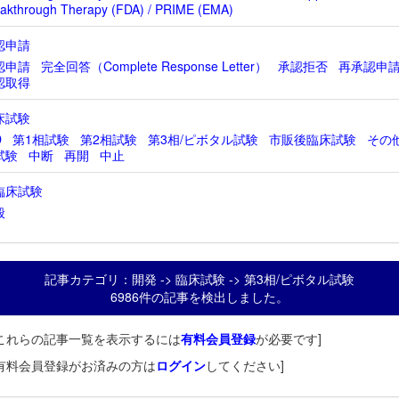
akthrough Therapy (FDA) / PRIME (EMA)
認申請
認申請
完全回答（Complete Response Letter）
承認拒否
再承認申
認取得
床試験
D
第1相試験
第2相試験
第3相/ピボタル試験
市販後臨床試験
その
試験
中断
再開
中止
臨床試験
般
記事カテゴリ：開発 -> 臨床試験 -> 第3相/ピボタル試験
6986件の記事を検出しました。
これらの記事一覧を表示するには
有料会員登録
が必要です]
有料会員登録がお済みの方は
ログイン
してください]