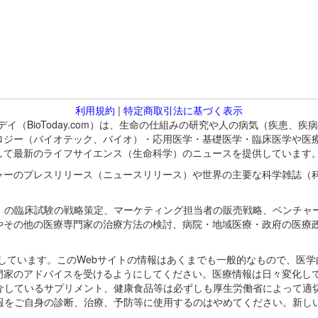
利用規約
|
特定商取引法に基づく表示
バイオトゥデイ（BioToday.com）は、生命の仕組みの研究や人の病気（
ロジー（バイオテック、バイオ）・応用医学・基礎医学・臨床医学や医
して最新のライフサイエンス（生命科学）のニュースを提供しています
ャーのプレスリリース（ニュースリリース）や世界の主要な科学雑誌（
A）の臨床試験の戦略策定、マーケティング担当者の販売戦略、ベンチャ
やその他の医療専門家の治療方法の検討、病院・地域医療・政府の医療
omが保有しています。このWebサイトの情報はあくまでも一般的なもので、
門家のアドバイスを受けるようにしてください。医療情報は日々変化して
紹介しているサプリメント、健康食品等は必ずしも厚生労働省によって適
情報をご自身の診断、治療、予防等に使用するのはやめてください。新し