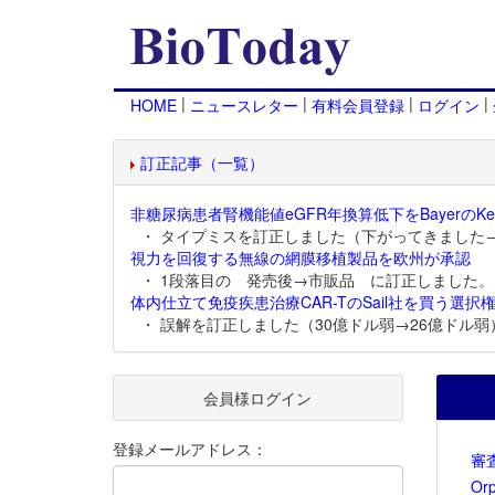
|
|
|
|
HOME
ニュースレター
有料会員登録
ログイン
訂正記事（一覧）
非糖尿病患者腎機能値eGFR年換算低下をBayerのKer
・ タイプミスを訂正しました（下がってきました
視力を回復する無線の網膜移植製品を欧州が承認
・ 1段落目の 発売後→市販品 に訂正しました。
体内仕立て免疫疾患治療CAR-TのSail社を買う選択権
・ 誤解を訂正しました（30億ドル弱→26億ドル弱
会員様ログイン
登録メールアドレス：
審
Or