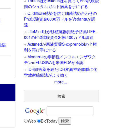
+
Tarsus社がAlkeus社を買ってPh3試験段
階のシュタルガルト病薬を手にする
+
C. difficile感染を防ぐ細菌詰め合わせの
Ph3試験資金6000万ドルをVedantaが調
請
達
+
LifeMind社が移植臓器拒絶予防薬LIFE-
001のPh2試験資金2億6400万ドル調達
+
Actimedが悪液質薬S-oxprenololの全権
他臨
利を再び手にする
+
Modernaの季節性インフルエンザワク
チンmFLUSIVAを米国FDAが承認
+
IDH阻害薬を経たIDH変異神経膠腫に化
学放射線療法がより効く
more...
検索
Web
BioToday