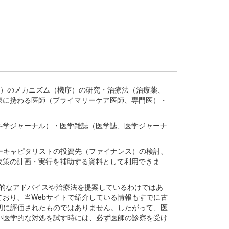
疾患、疾病）のメカニズム（機序）の研究・治療法（治療薬、
療に携わる医師（プライマリーケア医師、専門医）・
。
科学ジャーナル）・医学雑誌（医学誌、医学ジャーナ
ーキャピタリストの投資先（ファイナンス）の検討、
政策の計画・実行を補助する資料として利用できま
医学的なアドバイスや治療法を提案しているわけではあ
おり、当Webサイトで紹介している情報もすでに古
切に評価されたものではありません。したがって、医
い医学的な対処を試す時には、必ず医師の診察を受け