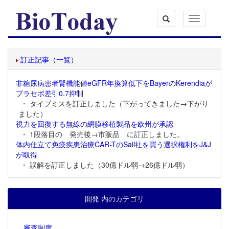
Toggle
navigation
訂正記事（一覧）
非糖尿病患者腎機能値eGFR年換算低下をBayerのKerendiaが
プラセボ差引0.7抑制
・ タイプミスを訂正しました（下がってきました→下がり
ました）
視力を回復する無線の網膜移植製品を欧州が承認
・ 1段落目の 発売後→市販品 に訂正しました。
体内仕立て免疫疾患治療CAR-TのSail社を買う選択権利をJ&J
が取得
・ 誤解を訂正しました（30億ドル弱→26億ドル弱）
開発 内のカテゴリ
審査制度