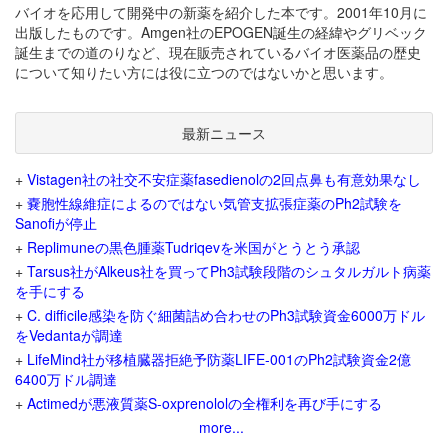
バイオを応用して開発中の新薬を紹介した本です。2001年10月に
出版したものです。Amgen社のEPOGEN誕生の経緯やグリベック
誕生までの道のりなど、現在販売されているバイオ医薬品の歴史
について知りたい方には役に立つのではないかと思います。
最新ニュース
+
Vistagen社の社交不安症薬fasedienolの2回点鼻も有意効果なし
+
嚢胞性線維症によるのではない気管支拡張症薬のPh2試験を
Sanofiが停止
+
Replimuneの黒色腫薬Tudriqevを米国がとうとう承認
+
Tarsus社がAlkeus社を買ってPh3試験段階のシュタルガルト病薬
を手にする
+
C. difficile感染を防ぐ細菌詰め合わせのPh3試験資金6000万ドル
をVedantaが調達
+
LifeMind社が移植臓器拒絶予防薬LIFE-001のPh2試験資金2億
6400万ドル調達
+
Actimedが悪液質薬S-oxprenololの全権利を再び手にする
more...