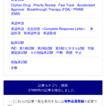
Orphan Drug
Priority Review
Fast Track
Accelerated
Approval
Breakthrough Therapy (FDA) / PRIME
(EMA)
承認申請
承認申請
完全回答（Complete Response Letter）
承
認拒否
再承認申請
承認取得
臨床試験
IND
第1相試験
第2相試験
第3相/ピボタル試験
市販
後臨床試験
その他臨床試験
中断
再開
中止
前臨床試験
全般
記事カテゴリ：開発
27885件の記事を検出しました。
‥>
[これらの記事一覧を表示するには
有料会員登録
が必要で
す]