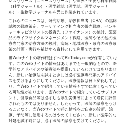
レスリリース（ニュースリリース）や世界の主要な科学雑誌
（科学ジャーナル）・医学雑誌（医学誌、医学ジャーナ
ル）・生物学ジャーナルを元に作製されています。
これらのニュースは、研究活動、治験担当者（CRA）の臨床
試験の戦略策定、マーケティング担当者の販売戦略、ベンチ
ャーキャピタリストの投資先（ファイナンス）の検討、医薬
品のライフサイクルマネージメント戦略、医師やその他の医
療専門家の治療方法の検討、病院・地域医療・政府の医療政
策の計画・実行を補助する資料として利用できます。
当Webサイトの著作権はすべてBioToday.comが保有していま
す。このWebサイトの情報はあくまでも一般的なもので、医
学的なアドバイスや治療法を提案しているわけではありませ
ん。新しい治療法を試すときには必ず医療専門家のアドバイ
スを受けるようにしてください。医療情報は日々変化してお
り、当Webサイトで紹介している情報もすでに古くなってい
る可能性があります。当Webサイトで紹介しているサプリメ
ント、健康食品等は必ずしも厚生労働省によって適切に評価
されたものではありません。したがって、医師の診察をうけ
ることなく、当Webサイトで得た情報をご自身の診断、治
療、予防等に使用するのはやめてください。新しい医学的な
対処を試す時には、必ず医師の診察を受けてください。