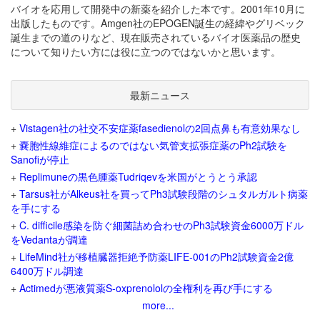
バイオを応用して開発中の新薬を紹介した本です。2001年10月に
出版したものです。Amgen社のEPOGEN誕生の経緯やグリベック
誕生までの道のりなど、現在販売されているバイオ医薬品の歴史
について知りたい方には役に立つのではないかと思います。
最新ニュース
+
Vistagen社の社交不安症薬fasedienolの2回点鼻も有意効果なし
+
嚢胞性線維症によるのではない気管支拡張症薬のPh2試験を
Sanofiが停止
+
Replimuneの黒色腫薬Tudriqevを米国がとうとう承認
+
Tarsus社がAlkeus社を買ってPh3試験段階のシュタルガルト病薬
を手にする
+
C. difficile感染を防ぐ細菌詰め合わせのPh3試験資金6000万ドル
をVedantaが調達
+
LifeMind社が移植臓器拒絶予防薬LIFE-001のPh2試験資金2億
6400万ドル調達
+
Actimedが悪液質薬S-oxprenololの全権利を再び手にする
more...