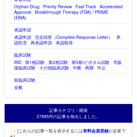
Orphan Drug
Priority Review
Fast Track
Accelerated
Approval
Breakthrough Therapy (FDA) / PRIME
(EMA)
承認申請
承認申請
完全回答（Complete Response Letter）
承
認拒否
再承認申請
承認取得
臨床試験
IND
第1相試験
第2相試験
第3相/ピボタル試験
市販
後臨床試験
その他臨床試験
中断
再開
中止
前臨床試験
全般
記事カテゴリ：開発
27885件の記事を検出しました。
‥>
[これらの記事一覧を表示するには
有料会員登録
が必要で
す]