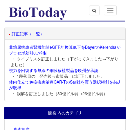
Toggle
navigation
訂正記事（一覧）
非糖尿病患者腎機能値eGFR年換算低下をBayerのKerendiaが
プラセボ差引0.7抑制
・ タイプミスを訂正しました（下がってきました→下がり
ました）
視力を回復する無線の網膜移植製品を欧州が承認
・ 1段落目の 発売後→市販品 に訂正しました。
体内仕立て免疫疾患治療CAR-TのSail社を買う選択権利をJ&J
が取得
・ 誤解を訂正しました（30億ドル弱→26億ドル弱）
開発 内のカテゴリ
審査制度