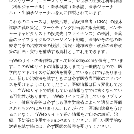
レスリリース（ニュースリリース）や世界の主要な科学雑誌
（科学ジャーナル）・医学雑誌（医学誌、医学ジャーナ
ル）・生物学ジャーナルを元に作製されています。
これらのニュースは、研究活動、治験担当者（CRA）の臨床
試験の戦略策定、マーケティング担当者の販売戦略、ベンチ
ャーキャピタリストの投資先（ファイナンス）の検討、医薬
品のライフサイクルマネージメント戦略、医師やその他の医
療専門家の治療方法の検討、病院・地域医療・政府の医療政
策の計画・実行を補助する資料として利用できます。
当Webサイトの著作権はすべてBioToday.comが保有していま
す。このWebサイトの情報はあくまでも一般的なもので、医
学的なアドバイスや治療法を提案しているわけではありませ
ん。新しい治療法を試すときには必ず医療専門家のアドバイ
スを受けるようにしてください。医療情報は日々変化してお
り、当Webサイトで紹介している情報もすでに古くなってい
る可能性があります。当Webサイトで紹介しているサプリメ
ント、健康食品等は必ずしも厚生労働省によって適切に評価
されたものではありません。したがって、医師の診察をうけ
ることなく、当Webサイトで得た情報をご自身の診断、治
療、予防等に使用するのはやめてください。新しい医学的な
対処を試す時には、必ず医師の診察を受けてください。