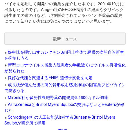
バイオを応用して開発中の新薬を紹介した本です。2001年10月に
出版したものです。Amgen社のEPOGEN誕生の経緯やグリベック
誕生までの道のりなど、現在販売されているバイオ医薬品の歴史
について知りたい方には役に立つのではないかと思います。
最新ニュース
+
好中球を呼び出すガレクチン3の阻止抗体で網膜の病的血管新生
を抑制しうる
+
新型コロナウイルス感染入院患者の半数近くにウイルス再活性化
が見られた
+
良好な代謝と関連するFNIP1遺伝子変化を同定
+
成長板が傷んだ後の病的骨形成を感覚神経の阻害薬ブピバカイン
で防ぎうる
+
Mironid社が多発性嚢胞腎薬の開発資金4600万ドル調達
+
AstraZenecaとBristol Myers Squibbの交渉はないとReutersが報
じた
+
Schrodinger社の人工知能(AI)科学者BunsenをBristol Myers
Squibbが研究所で採用
more...