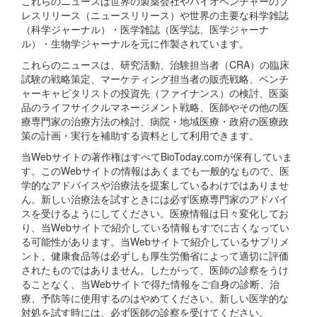
これらのニュースは世界の製薬会社やバイオベンチャーのプ
レスリリース（ニュースリリース）や世界の主要な科学雑誌
（科学ジャーナル）・医学雑誌（医学誌、医学ジャーナ
ル）・生物学ジャーナルを元に作製されています。
これらのニュースは、研究活動、治験担当者（CRA）の臨床
試験の戦略策定、マーケティング担当者の販売戦略、ベンチ
ャーキャピタリストの投資先（ファイナンス）の検討、医薬
品のライフサイクルマネージメント戦略、医師やその他の医
療専門家の治療方法の検討、病院・地域医療・政府の医療政
策の計画・実行を補助する資料として利用できます。
当Webサイトの著作権はすべてBioToday.comが保有していま
す。このWebサイトの情報はあくまでも一般的なもので、医
学的なアドバイスや治療法を提案しているわけではありませ
ん。新しい治療法を試すときには必ず医療専門家のアドバイ
スを受けるようにしてください。医療情報は日々変化してお
り、当Webサイトで紹介している情報もすでに古くなってい
る可能性があります。当Webサイトで紹介しているサプリメ
ント、健康食品等は必ずしも厚生労働省によって適切に評価
されたものではありません。したがって、医師の診察をうけ
ることなく、当Webサイトで得た情報をご自身の診断、治
療、予防等に使用するのはやめてください。新しい医学的な
対処を試す時には、必ず医師の診察を受けてください。