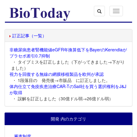
Toggle
navigation
訂正記事（一覧）
非糖尿病患者腎機能値eGFR年換算低下をBayerのKerendiaが
プラセボ差引0.7抑制
・ タイプミスを訂正しました（下がってきました→下がり
ました）
視力を回復する無線の網膜移植製品を欧州が承認
・ 1段落目の 発売後→市販品 に訂正しました。
体内仕立て免疫疾患治療CAR-TのSail社を買う選択権利をJ&J
が取得
・ 誤解を訂正しました（30億ドル弱→26億ドル弱）
開発 内のカテゴリ
審査制度