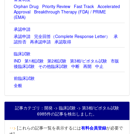
Orphan Drug
Priority Review
Fast Track
Accelerated
Approval
Breakthrough Therapy (FDA) / PRIME
(EMA)
承認申請
承認申請
完全回答（Complete Response Letter）
承
認拒否
再承認申請
承認取得
臨床試験
IND
第1相試験
第2相試験
第3相/ピボタル試験
市販
後臨床試験
その他臨床試験
中断
再開
中止
前臨床試験
全般
記事カテゴリ：開発 -> 臨床試験 -> 第3相/ピボタル試験
6985件の記事を検出しました。
‥>
[これらの記事一覧を表示するには
有料会員登録
が必要で
す]