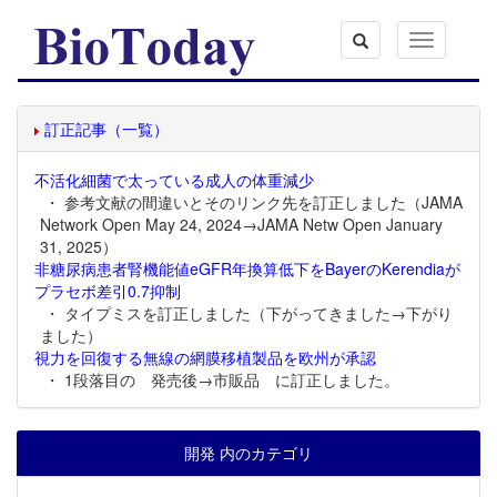
Toggle
navigation
訂正記事（一覧）
不活化細菌で太っている成人の体重減少
・ 参考文献の間違いとそのリンク先を訂正しました（JAMA
Network Open May 24, 2024→JAMA Netw Open January
31, 2025）
非糖尿病患者腎機能値eGFR年換算低下をBayerのKerendiaが
プラセボ差引0.7抑制
・ タイプミスを訂正しました（下がってきました→下がり
ました）
視力を回復する無線の網膜移植製品を欧州が承認
・ 1段落目の 発売後→市販品 に訂正しました。
開発 内のカテゴリ