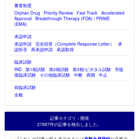
審査制度
Orphan Drug
Priority Review
Fast Track
Accelerated
Approval
Breakthrough Therapy (FDA) / PRIME
(EMA)
承認申請
承認申請
完全回答（Complete Response Letter）
承
認拒否
再承認申請
承認取得
臨床試験
IND
第1相試験
第2相試験
第3相/ピボタル試験
市販
後臨床試験
その他臨床試験
中断
再開
中止
前臨床試験
全般
記事カテゴリ：開発
27887件の記事を検出しました。
‥>
[これらの記事一覧を表示するには
有料会員登録
が必要で