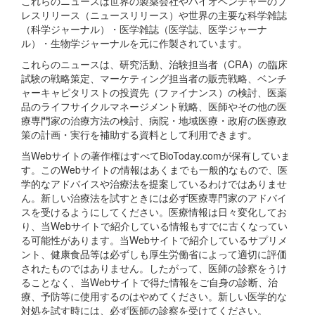
これらのニュースは世界の製薬会社やバイオベンチャーのプ
レスリリース（ニュースリリース）や世界の主要な科学雑誌
（科学ジャーナル）・医学雑誌（医学誌、医学ジャーナ
ル）・生物学ジャーナルを元に作製されています。
これらのニュースは、研究活動、治験担当者（CRA）の臨床
試験の戦略策定、マーケティング担当者の販売戦略、ベンチ
ャーキャピタリストの投資先（ファイナンス）の検討、医薬
品のライフサイクルマネージメント戦略、医師やその他の医
療専門家の治療方法の検討、病院・地域医療・政府の医療政
策の計画・実行を補助する資料として利用できます。
当Webサイトの著作権はすべてBioToday.comが保有していま
す。このWebサイトの情報はあくまでも一般的なもので、医
学的なアドバイスや治療法を提案しているわけではありませ
ん。新しい治療法を試すときには必ず医療専門家のアドバイ
スを受けるようにしてください。医療情報は日々変化してお
り、当Webサイトで紹介している情報もすでに古くなってい
る可能性があります。当Webサイトで紹介しているサプリメ
ント、健康食品等は必ずしも厚生労働省によって適切に評価
されたものではありません。したがって、医師の診察をうけ
ることなく、当Webサイトで得た情報をご自身の診断、治
療、予防等に使用するのはやめてください。新しい医学的な
対処を試す時には、必ず医師の診察を受けてください。