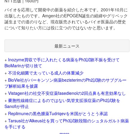
NTT出版 | 1600円
バイオを応用して開発中の新薬を紹介した本です。2001年10月に
出版したものです。Amgen社のEPOGEN誕生の経緯やグリベック
誕生までの道のりなど、現在販売されているバイオ医薬品の歴史
について知りたい方には役に立つのではないかと思います。
最新ニュース
+
Inozyme買収で手に入れたくる病薬をPh3試験不振を受けて
BioMarinが切り捨て
+
不活化細菌で太っている成人の体重減少
+
BioVie社がパーキンソン病薬bezisterimのPh2試験のサブグルー
プ解析結果を披露
+
Vistagen社の社交不安症薬fasedienolの2回点鼻も有意効果なし
+
嚢胞性線維症によるのではない気管支拡張症薬のPh2試験を
Sanofiが停止
+
Replimuneの黒色腫薬Tudriqevを米国がとうとう承認
+
Tarsus社がAlkeus社を買ってPh3試験段階のシュタルガルト病薬
を手にする
more...