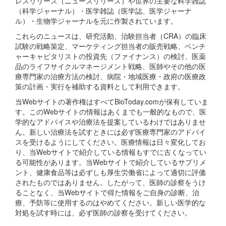
レスリリース（ニュースリリース）や世界の主要な科学雑誌
（科学ジャーナル）・医学雑誌（医学誌、医学ジャーナ
ル）・生物学ジャーナルを元に作製されています。
これらのニュースは、研究活動、治験担当者（CRA）の臨床
試験の戦略策定、マーケティング担当者の販売戦略、ベンチ
ャーキャピタリストの投資先（ファイナンス）の検討、医薬
品のライフサイクルマネージメント戦略、医師やその他の医
療専門家の治療方法の検討、病院・地域医療・政府の医療政
策の計画・実行を補助する資料として利用できます。
当Webサイトの著作権はすべてBioToday.comが保有していま
す。このWebサイトの情報はあくまでも一般的なもので、医
学的なアドバイスや治療法を提案しているわけではありませ
ん。新しい治療法を試すときには必ず医療専門家のアドバイ
スを受けるようにしてください。医療情報は日々変化してお
り、当Webサイトで紹介している情報もすでに古くなってい
る可能性があります。当Webサイトで紹介しているサプリメ
ント、健康食品等は必ずしも厚生労働省によって適切に評価
されたものではありません。したがって、医師の診察をうけ
ることなく、当Webサイトで得た情報をご自身の診断、治
療、予防等に使用するのはやめてください。新しい医学的な
対処を試す時には、必ず医師の診察を受けてください。