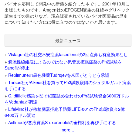
バイオを応用して開発中の新薬を紹介した本です。2001年10月に
出版したものです。Amgen社のEPOGEN誕生の経緯やグリベック
誕生までの道のりなど、現在販売されているバイオ医薬品の歴史
について知りたい方には役に立つのではないかと思います。
最新ニュース
+
Vistagen社の社交不安症薬fasedienolの2回点鼻も有意効果なし
+
嚢胞性線維症によるのではない気管支拡張症薬のPh2試験を
Sanofiが停止
+
Replimuneの黒色腫薬Tudriqevを米国がとうとう承認
+
Tarsus社がAlkeus社を買ってPh3試験段階のシュタルガルト病薬
を手にする
+
C. difficile感染を防ぐ細菌詰め合わせのPh3試験資金6000万ドル
をVedantaが調達
+
LifeMind社が移植臓器拒絶予防薬LIFE-001のPh2試験資金2億
6400万ドル調達
+
Actimedが悪液質薬S-oxprenololの全権利を再び手にする
more...