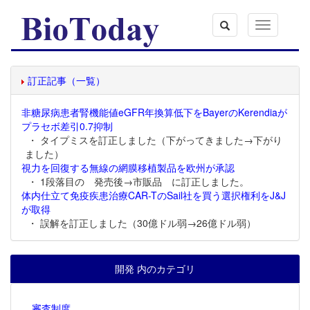
Toggle
navigation
訂正記事（一覧）
非糖尿病患者腎機能値eGFR年換算低下をBayerのKerendiaが
プラセボ差引0.7抑制
・ タイプミスを訂正しました（下がってきました→下がり
ました）
視力を回復する無線の網膜移植製品を欧州が承認
・ 1段落目の 発売後→市販品 に訂正しました。
体内仕立て免疫疾患治療CAR-TのSail社を買う選択権利をJ&J
が取得
・ 誤解を訂正しました（30億ドル弱→26億ドル弱）
開発 内のカテゴリ
審査制度