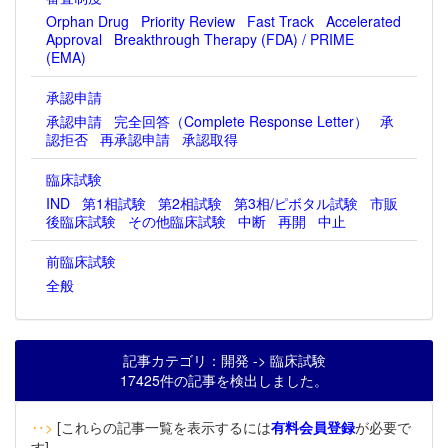
Orphan Drug
Priority Review
Fast Track
Accelerated
Approval
Breakthrough Therapy (FDA) / PRIME
(EMA)
承認申請
承認申請
完全回答（Complete Response Letter）
承
認拒否
再承認申請
承認取得
臨床試験
IND
第1相試験
第2相試験
第3相/ピボタル試験
市販
後臨床試験
その他臨床試験
中断
再開
中止
前臨床試験
全般
記事カテゴリ：開発 -> 臨床試験
17425件の記事を検出しました。
‥>
[これらの記事一覧を表示するには
有料会員登録
が必要で
す]