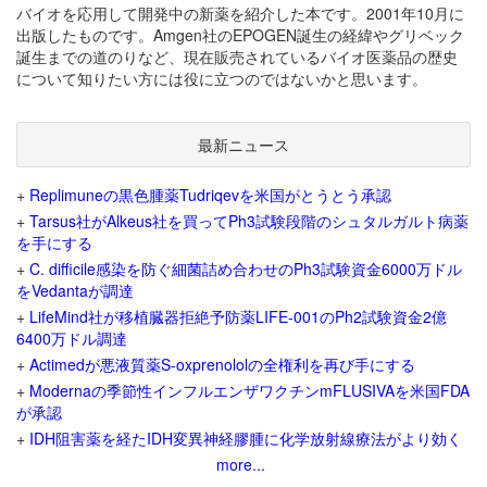
バイオを応用して開発中の新薬を紹介した本です。2001年10月に
出版したものです。Amgen社のEPOGEN誕生の経緯やグリベック
誕生までの道のりなど、現在販売されているバイオ医薬品の歴史
について知りたい方には役に立つのではないかと思います。
最新ニュース
+
Replimuneの黒色腫薬Tudriqevを米国がとうとう承認
+
Tarsus社がAlkeus社を買ってPh3試験段階のシュタルガルト病薬
を手にする
+
C. difficile感染を防ぐ細菌詰め合わせのPh3試験資金6000万ドル
をVedantaが調達
+
LifeMind社が移植臓器拒絶予防薬LIFE-001のPh2試験資金2億
6400万ドル調達
+
Actimedが悪液質薬S-oxprenololの全権利を再び手にする
+
Modernaの季節性インフルエンザワクチンmFLUSIVAを米国FDA
が承認
+
IDH阻害薬を経たIDH変異神経膠腫に化学放射線療法がより効く
more...