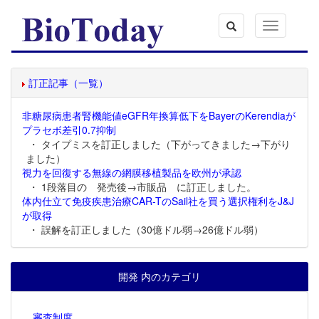
Toggle
navigation
訂正記事（一覧）
非糖尿病患者腎機能値eGFR年換算低下をBayerのKerendiaが
プラセボ差引0.7抑制
・ タイプミスを訂正しました（下がってきました→下がり
ました）
視力を回復する無線の網膜移植製品を欧州が承認
・ 1段落目の 発売後→市販品 に訂正しました。
体内仕立て免疫疾患治療CAR-TのSail社を買う選択権利をJ&J
が取得
・ 誤解を訂正しました（30億ドル弱→26億ドル弱）
開発 内のカテゴリ
審査制度