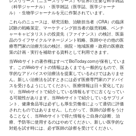
レスリリース（ニュースリリース）や世界の主要な科学雑誌
（科学ジャーナル）・医学雑誌（医学誌、医学ジャーナ
ル）・生物学ジャーナルを元に作製されています。
これらのニュースは、研究活動、治験担当者（CRA）の臨床
試験の戦略策定、マーケティング担当者の販売戦略、ベンチ
ャーキャピタリストの投資先（ファイナンス）の検討、医薬
品のライフサイクルマネージメント戦略、医師やその他の医
療専門家の治療方法の検討、病院・地域医療・政府の医療政
策の計画・実行を補助する資料として利用できます。
当Webサイトの著作権はすべてBioToday.comが保有していま
す。このWebサイトの情報はあくまでも一般的なもので、医
学的なアドバイスや治療法を提案しているわけではありませ
ん。新しい治療法を試すときには必ず医療専門家のアドバイ
スを受けるようにしてください。医療情報は日々変化してお
り、当Webサイトで紹介している情報もすでに古くなってい
る可能性があります。当Webサイトで紹介しているサプリメ
ント、健康食品等は必ずしも厚生労働省によって適切に評価
されたものではありません。したがって、医師の診察をうけ
ることなく、当Webサイトで得た情報をご自身の診断、治
療、予防等に使用するのはやめてください。新しい医学的な
対処を試す時には、必ず医師の診察を受けてください。