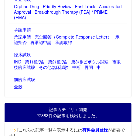
Orphan Drug
Priority Review
Fast Track
Accelerated
Approval
Breakthrough Therapy (FDA) / PRIME
(EMA)
承認申請
承認申請
完全回答（Complete Response Letter）
承
認拒否
再承認申請
承認取得
臨床試験
IND
第1相試験
第2相試験
第3相/ピボタル試験
市販
後臨床試験
その他臨床試験
中断
再開
中止
前臨床試験
全般
記事カテゴリ：開発
27883件の記事を検出しました。
‥>
[これらの記事一覧を表示するには
有料会員登録
が必要で
す]