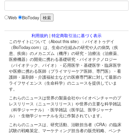
Web
BioToday
利用規約
|
特定商取引法に基づく表示
このサイトについて（About this site）：バイオトゥデイ
（BioToday.com）は、生命の仕組みの研究や人の病気（疾
患、疾病）のメカニズム（機序）の研究・治療法（治療薬、
医療機器）の開発に携わる基礎研究・バイオテクノロジー
（バイオテック、バイオ）・応用医学・基礎医学・臨床医学
や医療に携わる医師（プライマリーケア医師、専門医）・看
護師・薬剤師・介護福祉士などの医療専門家に対して最新の
ライフサイエンス（生命科学）のニュースを提供していま
す。
これらのニュースは世界の製薬会社やバイオベンチャーのプ
レスリリース（ニュースリリース）や世界の主要な科学雑誌
（科学ジャーナル）・医学雑誌（医学誌、医学ジャーナ
ル）・生物学ジャーナルを元に作製されています。
これらのニュースは、研究活動、治験担当者（CRA）の臨床
試験の戦略策定、マーケティング担当者の販売戦略、ベンチ