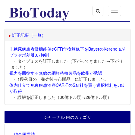
Toggle
navigation
訂正記事（一覧）
非糖尿病患者腎機能値eGFR年換算低下をBayerのKerendiaが
プラセボ差引0.7抑制
・ タイプミスを訂正しました（下がってきました→下がり
ました）
視力を回復する無線の網膜移植製品を欧州が承認
・ 1段落目の 発売後→市販品 に訂正しました。
体内仕立て免疫疾患治療CAR-TのSail社を買う選択権利をJ&J
が取得
・ 誤解を訂正しました（30億ドル弱→26億ドル弱）
ジャーナル 内のカテゴリ
総合医学誌