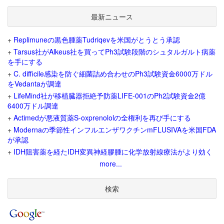
最新ニュース
+
Replimuneの黒色腫薬Tudriqevを米国がとうとう承認
+
Tarsus社がAlkeus社を買ってPh3試験段階のシュタルガルト病薬
を手にする
+
C. difficile感染を防ぐ細菌詰め合わせのPh3試験資金6000万ドル
をVedantaが調達
+
LifeMind社が移植臓器拒絶予防薬LIFE-001のPh2試験資金2億
6400万ドル調達
+
Actimedが悪液質薬S-oxprenololの全権利を再び手にする
+
Modernaの季節性インフルエンザワクチンmFLUSIVAを米国FDA
が承認
+
IDH阻害薬を経たIDH変異神経膠腫に化学放射線療法がより効く
more...
検索