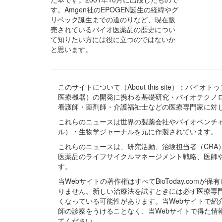
す。Amgen社のEPOGEN誕生の経緯やグ
リベック誕生までの道のりなど、現在販
売されているバイオ医薬品の歴史につい
て知りたい方には役に立つのではないか
と思います。
このサイトについて（About this site）：
医療機器）の開発に携わる基礎研究・バイオテクノ
看護師・薬剤師・介護福祉士などの医療専門家に対
これらのニュースは世界の製薬会社やバイオベンチ
ル）・生物学ジャーナルを元に作製されています。
これらのニュースは、研究活動、治験担当者（CR
医薬品のライフサイクルマネージメント戦略、医師
す。
当Webサイトの著作権はすべてBioToday.c
りません。新しい治療法を試すときには必ず医療専
くなっている可能性があります。当Webサイトで
師の診察をうけることなく、当Webサイトで得た
てください。