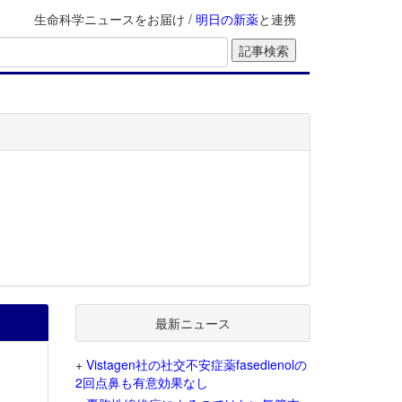
生命科学ニュースをお届け /
明日の新薬
と連携
最新ニュース
+
Vistagen社の社交不安症薬fasedienolの
2回点鼻も有意効果なし