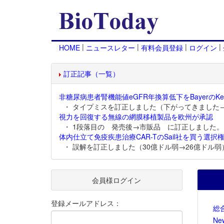
|
|
|
|
HOME
ニュースレター
有料会員登録
ログイン
訂正記事（一覧）
非糖尿病患者腎機能値eGFR年換算低下をBayerのKer
・ タイプミスを訂正しました（下がってきました
視力を回復する無線の網膜移植製品を欧州が承認
・ 1段落目の 発売後→市販品 に訂正しました。
体内仕立て免疫疾患治療CAR-TのSail社を買う選択権
・ 誤解を訂正しました（30億ドル弱→26億ドル弱
会員様ログイン
登録メールアドレス：
総
Ne