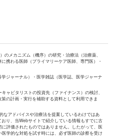
疾患、疾病）のメカニズム（機序）の研究・治療法（治療薬、
療に携わる医師（プライマリーケア医師、専門医）・
。
科学ジャーナル）・医学雑誌（医学誌、医学ジャーナ
ーキャピタリストの投資先（ファイナンス）の検討、
政策の計画・実行を補助する資料として利用できま
医学的なアドバイスや治療法を提案しているわけではあ
おり、当Webサイトで紹介している情報もすでに古
切に評価されたものではありません。したがって、医
い医学的な対処を試す時には、必ず医師の診察を受け