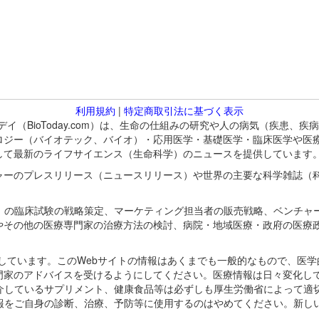
利用規約
|
特定商取引法に基づく表示
バイオトゥデイ（BioToday.com）は、生命の仕組みの研究や人の病気（
ロジー（バイオテック、バイオ）・応用医学・基礎医学・臨床医学や医
して最新のライフサイエンス（生命科学）のニュースを提供しています
ャーのプレスリリース（ニュースリリース）や世界の主要な科学雑誌（
A）の臨床試験の戦略策定、マーケティング担当者の販売戦略、ベンチャ
やその他の医療専門家の治療方法の検討、病院・地域医療・政府の医療
omが保有しています。このWebサイトの情報はあくまでも一般的なもので、
門家のアドバイスを受けるようにしてください。医療情報は日々変化して
紹介しているサプリメント、健康食品等は必ずしも厚生労働省によって適
情報をご自身の診断、治療、予防等に使用するのはやめてください。新し