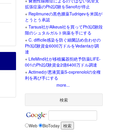
+
嚢胞性線維症によるのではない気管支
拡張症薬のPh2試験をSanofiが停止
+
Replimuneの黒色腫薬Tudriqevを米国が
とうとう承認
+
Tarsus社がAlkeus社を買ってPh3試験段
階のシュタルガルト病薬を手にする
+
C. difficile感染を防ぐ細菌詰め合わせの
Ph3試験資金6000万ドルをVedantaが調
達
+
LifeMind社が移植臓器拒絶予防薬LIFE-
001のPh2試験資金2億6400万ドル調達
+
Actimedが悪液質薬S-oxprenololの全権
利を再び手にする
more...
検索
Web
BioToday