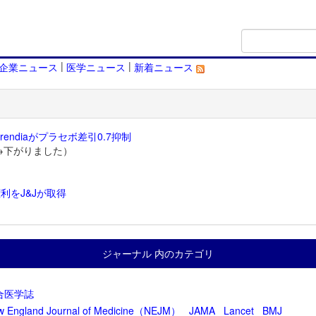
|
|
企業ニュース
医学ニュース
新着ニュース
endiaがプラセボ差引0.7抑制
→下がりました）
利をJ&Jが取得
）
ジャーナル 内のカテゴリ
合医学誌
w England Journal of Medicine（NEJM）
JAMA
Lancet
BMJ