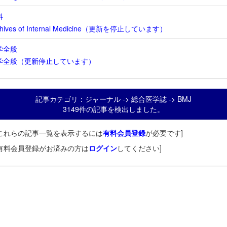
科
chives of Internal Medicine（更新を停止しています）
学全般
学全般（更新停止しています）
記事カテゴリ：ジャーナル -> 総合医学誌 -> BMJ
3149件の記事を検出しました。
これらの記事一覧を表示するには
有料会員登録
が必要です]
有料会員登録がお済みの方は
ログイン
してください]