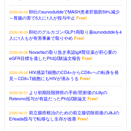
BI社のsurvodutideでMASH患者肝脂肪59%減少
2026-06-09
～胃腸の害で5人に1人が投与中止
Free!
BI社のグルカゴン/GLP1両取り薬survodutideを4
2026-06-09
人に1人もが有害事象で取りやめ
Free!
Novartisの取り急ぎ承認IgA腎症薬が肝心要の
2026-06-08
eGFR目標を逃したPh3試験論文報告
Free!
HIV感染T細胞のCD4+からCD8+への転身を発
2026-06-08
見～CD8+T細胞にもHIVが潜みうる
Free!
より初期段階肺癌の手術/照射後のLillyの
2026-06-01
Retevmo投与が有益だったPh3試験論文
Free!
前立腺癌根治のための前立腺切除前後のJ&Jの
2026-06-01
Erleada投与で転移なし生存が改善
Free!