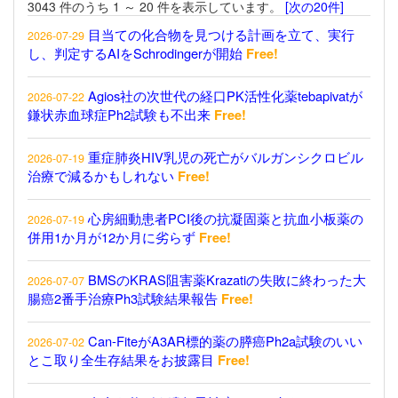
3043 件のうち 1 ～ 20 件を表示しています。
[次の20件]
目当ての化合物を見つける計画を立て、実行
2026-07-29
し、判定するAIをSchrodingerが開始
Free!
Agios社の次世代の経口PK活性化薬tebapivatが
2026-07-22
鎌状赤血球症Ph2試験も不出来
Free!
重症肺炎HIV乳児の死亡がバルガンシクロビル
2026-07-19
治療で減るかもしれない
Free!
心房細動患者PCI後の抗凝固薬と抗血小板薬の
2026-07-19
併用1か月が12か月に劣らず
Free!
BMSのKRAS阻害薬Krazatiの失敗に終わった大
2026-07-07
腸癌2番手治療Ph3試験結果報告
Free!
Can-FiteがA3AR標的薬の膵癌Ph2a試験のいい
2026-07-02
とこ取り全生存結果をお披露目
Free!