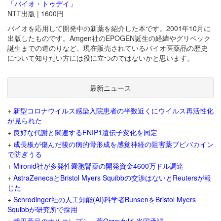
「バイオ・トゥデイ」
NTT出版 | 1600円
バイオを応用して開発中の新薬を紹介した本です。2001年10月に
出版したものです。Amgen社のEPOGEN誕生の経緯やグリベック
誕生までの道のりなど、現在販売されているバイオ医薬品の歴史
について知りたい方には役に立つのではないかと思います。
最新ニュース
+
新型コロナウイルス感染入院患者の半数近くにウイルス再活性化
が見られた
+
良好な代謝と関連するFNIP1遺伝子変化を同定
+
成長板が傷んだ後の病的骨形成を感覚神経の阻害薬ブピバカイン
で防ぎうる
+
Mironid社が多発性嚢胞腎薬の開発資金4600万ドル調達
+
AstraZenecaとBristol Myers Squibbの交渉はないとReutersが報
じた
+
Schrodinger社の人工知能(AI)科学者BunsenをBristol Myers
Squibbが研究所で採用