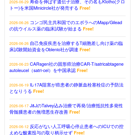
寿命を伸ばす遺伝子治療、その名もKlotho(クロ
2026-06-29
トー)を米国Minicircle社が発売する
Free!
コンゴ民主共和国でのエボラへのMapp/Gilead
2026-06-26
の抗ウイルス薬の臨床試験が始まる
Free!
自己免疫疾患を治療するT細胞差し向け薬の臨
2026-06-26
床試験開始資金をOblenio社が調達
Free!
CARsgen社の固形癌治療CAR-T/satricabtagene
2026-06-23
autoleucel（satri-cel）を中国承認
Free!
IL-17A阻害が癌患者の静脈血栓塞栓症の予防法
2026-06-19
となりうる
Free!
J&JのTalvey込み治療で再発/治療抵抗性多発性
2026-06-17
骨髄腫患者の無増悪生存改善
Free!
反応がない人工呼吸心停止患者へのICUでの控
2026-06-12
えめな酸素投与の取り柄示せず
Free!