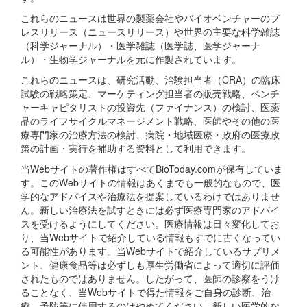
これらのニュースは世界の製薬会社やバイオベンチャーのプ
レスリリース（ニュースリリース）や世界の主要な科学雑誌
（科学ジャーナル）・医学雑誌（医学誌、医学ジャーナ
ル）・生物学ジャーナルを元に作製されています。
これらのニュースは、研究活動、治験担当者（CRA）の臨床
試験の戦略策定、マーケティング担当者の販売戦略、ベンチ
ャーキャピタリストの投資先（ファイナンス）の検討、医薬
品のライフサイクルマネージメント戦略、医師やその他の医
療専門家の治療方法の検討、病院・地域医療・政府の医療政
策の計画・実行を補助する資料として利用できます。
当Webサイトの著作権はすべてBioToday.comが保有していま
す。このWebサイトの情報はあくまでも一般的なもので、医
学的なアドバイスや治療法を提案しているわけではありませ
ん。新しい治療法を試すときには必ず医療専門家のアドバイ
スを受けるようにしてください。医療情報は日々変化してお
り、当Webサイトで紹介している情報もすでに古くなってい
る可能性があります。当Webサイトで紹介しているサプリメ
ント、健康食品等は必ずしも厚生労働省によって適切に評価
されたものではありません。したがって、医師の診察をうけ
ることなく、当Webサイトで得た情報をご自身の診断、治
療、予防等に使用するのはやめてください。新しい医学的な