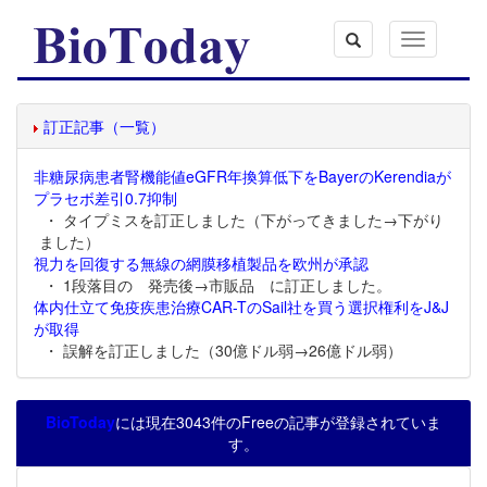
Toggle
navigation
訂正記事（一覧）
非糖尿病患者腎機能値eGFR年換算低下をBayerのKerendiaが
プラセボ差引0.7抑制
・ タイプミスを訂正しました（下がってきました→下がり
ました）
視力を回復する無線の網膜移植製品を欧州が承認
・ 1段落目の 発売後→市販品 に訂正しました。
体内仕立て免疫疾患治療CAR-TのSail社を買う選択権利をJ&J
が取得
・ 誤解を訂正しました（30億ドル弱→26億ドル弱）
BioToday
には現在3043件のFreeの記事が登録されていま
す。