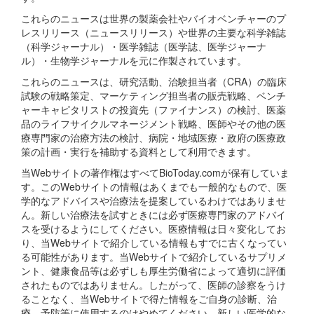
これらのニュースは世界の製薬会社やバイオベンチャーのプ
レスリリース（ニュースリリース）や世界の主要な科学雑誌
（科学ジャーナル）・医学雑誌（医学誌、医学ジャーナ
ル）・生物学ジャーナルを元に作製されています。
これらのニュースは、研究活動、治験担当者（CRA）の臨床
試験の戦略策定、マーケティング担当者の販売戦略、ベンチ
ャーキャピタリストの投資先（ファイナンス）の検討、医薬
品のライフサイクルマネージメント戦略、医師やその他の医
療専門家の治療方法の検討、病院・地域医療・政府の医療政
策の計画・実行を補助する資料として利用できます。
当Webサイトの著作権はすべてBioToday.comが保有していま
す。このWebサイトの情報はあくまでも一般的なもので、医
学的なアドバイスや治療法を提案しているわけではありませ
ん。新しい治療法を試すときには必ず医療専門家のアドバイ
スを受けるようにしてください。医療情報は日々変化してお
り、当Webサイトで紹介している情報もすでに古くなってい
る可能性があります。当Webサイトで紹介しているサプリメ
ント、健康食品等は必ずしも厚生労働省によって適切に評価
されたものではありません。したがって、医師の診察をうけ
ることなく、当Webサイトで得た情報をご自身の診断、治
療、予防等に使用するのはやめてください。新しい医学的な