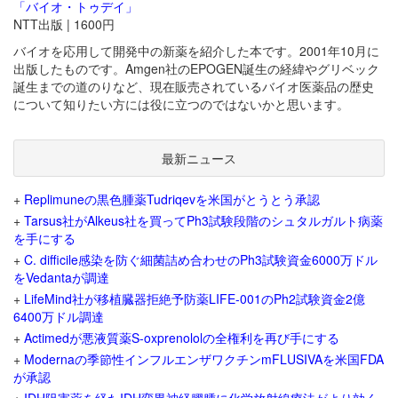
「バイオ・トゥデイ」
NTT出版 | 1600円
バイオを応用して開発中の新薬を紹介した本です。2001年10月に
出版したものです。Amgen社のEPOGEN誕生の経緯やグリベック
誕生までの道のりなど、現在販売されているバイオ医薬品の歴史
について知りたい方には役に立つのではないかと思います。
最新ニュース
+
Replimuneの黒色腫薬Tudriqevを米国がとうとう承認
+
Tarsus社がAlkeus社を買ってPh3試験段階のシュタルガルト病薬
を手にする
+
C. difficile感染を防ぐ細菌詰め合わせのPh3試験資金6000万ドル
をVedantaが調達
+
LifeMind社が移植臓器拒絶予防薬LIFE-001のPh2試験資金2億
6400万ドル調達
+
Actimedが悪液質薬S-oxprenololの全権利を再び手にする
+
Modernaの季節性インフルエンザワクチンmFLUSIVAを米国FDA
が承認