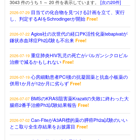
3043 件のうち 1 ～ 20 件を表示しています。
[次の20件]
目当ての化合物を見つける計画を立て、実行
2026-07-29
し、判定するAIをSchrodingerが開始
Free!
Agios社の次世代の経口PK活性化薬tebapivatが
2026-07-22
鎌状赤血球症Ph2試験も不出来
Free!
重症肺炎HIV乳児の死亡がバルガンシクロビル
2026-07-19
治療で減るかもしれない
Free!
心房細動患者PCI後の抗凝固薬と抗血小板薬の
2026-07-19
併用1か月が12か月に劣らず
Free!
BMSのKRAS阻害薬Krazatiの失敗に終わった大
2026-07-07
腸癌2番手治療Ph3試験結果報告
Free!
Can-FiteがA3AR標的薬の膵癌Ph2a試験のいい
2026-07-02
とこ取り全生存結果をお披露目
Free!