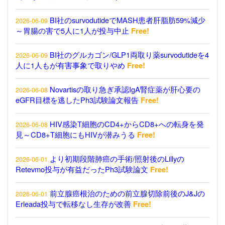
BI社のsurvodutideでMASH患者肝脂肪59%減少
2026-06-09
～胃腸の害で5人に1人が投与中止
Free!
BI社のグルカゴン/GLP1両取り薬survodutideを4
2026-06-09
人に1人もが有害事象で取りやめ
Free!
Novartisの取り急ぎ承認IgA腎症薬が肝心要の
2026-06-08
eGFR目標を逃したPh3試験論文報告
Free!
HIV感染T細胞のCD4+からCD8+への転身を発
2026-06-08
見～CD8+T細胞にもHIVが潜みうる
Free!
より初期段階肺癌の手術/照射後のLillyの
2026-06-01
Retevmo投与が有益だったPh3試験論文
Free!
前立腺癌根治のための前立腺切除前後のJ&Jの
2026-06-01
Erleada投与で転移なし生存が改善
Free!