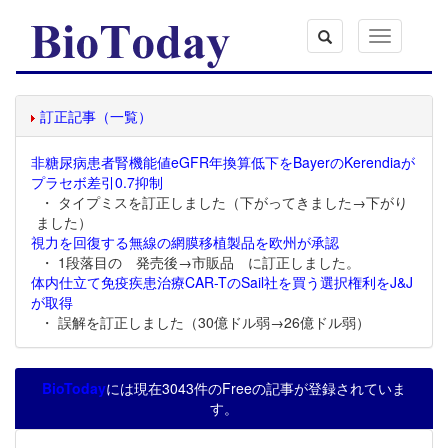
Toggle
navigation
訂正記事（一覧）
非糖尿病患者腎機能値eGFR年換算低下をBayerのKerendiaが
プラセボ差引0.7抑制
・ タイプミスを訂正しました（下がってきました→下がり
ました）
視力を回復する無線の網膜移植製品を欧州が承認
・ 1段落目の 発売後→市販品 に訂正しました。
体内仕立て免疫疾患治療CAR-TのSail社を買う選択権利をJ&J
が取得
・ 誤解を訂正しました（30億ドル弱→26億ドル弱）
BioToday
には現在3043件のFreeの記事が登録されていま
す。