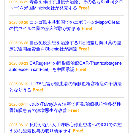
寿命を伸ばす遺伝子治療、その名もKlotho(クロ
2026-06-29
トー)を米国Minicircle社が発売する
Free!
コンゴ民主共和国でのエボラへのMapp/Gilead
2026-06-26
の抗ウイルス薬の臨床試験が始まる
Free!
自己免疫疾患を治療するT細胞差し向け薬の臨
2026-06-26
床試験開始資金をOblenio社が調達
Free!
CARsgen社の固形癌治療CAR-T/satricabtagene
2026-06-23
autoleucel（satri-cel）を中国承認
Free!
IL-17A阻害が癌患者の静脈血栓塞栓症の予防法
2026-06-19
となりうる
Free!
J&JのTalvey込み治療で再発/治療抵抗性多発性
2026-06-17
骨髄腫患者の無増悪生存改善
Free!
反応がない人工呼吸心停止患者へのICUでの控
2026-06-12
えめな酸素投与の取り柄示せず
Free!