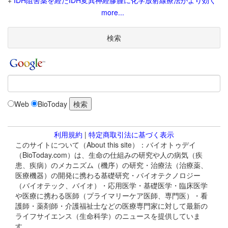
+
IDH阻害薬を経たIDH変異神経膠腫に化学放射線療法がより効く
more...
検索
Web
BioToday
利用規約
|
特定商取引法に基づく表示
このサイトについて（About this site）：バイオトゥデイ
（BioToday.com）は、生命の仕組みの研究や人の病気（疾
患、疾病）のメカニズム（機序）の研究・治療法（治療薬、
医療機器）の開発に携わる基礎研究・バイオテクノロジー
（バイオテック、バイオ）・応用医学・基礎医学・臨床医学
や医療に携わる医師（プライマリーケア医師、専門医）・看
護師・薬剤師・介護福祉士などの医療専門家に対して最新の
ライフサイエンス（生命科学）のニュースを提供していま
す。