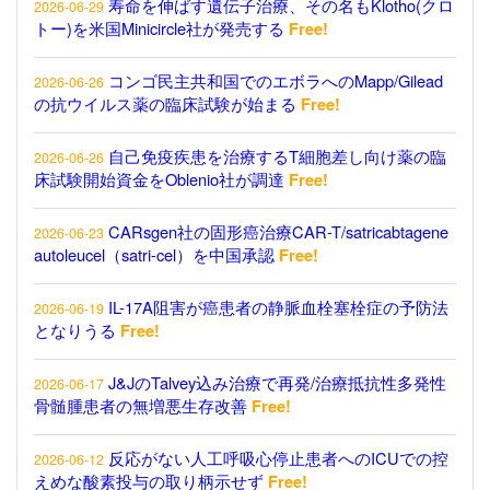
寿命を伸ばす遺伝子治療、その名もKlotho(クロ
2026-06-29
トー)を米国Minicircle社が発売する
Free!
コンゴ民主共和国でのエボラへのMapp/Gilead
2026-06-26
の抗ウイルス薬の臨床試験が始まる
Free!
自己免疫疾患を治療するT細胞差し向け薬の臨
2026-06-26
床試験開始資金をOblenio社が調達
Free!
CARsgen社の固形癌治療CAR-T/satricabtagene
2026-06-23
autoleucel（satri-cel）を中国承認
Free!
IL-17A阻害が癌患者の静脈血栓塞栓症の予防法
2026-06-19
となりうる
Free!
J&JのTalvey込み治療で再発/治療抵抗性多発性
2026-06-17
骨髄腫患者の無増悪生存改善
Free!
反応がない人工呼吸心停止患者へのICUでの控
2026-06-12
えめな酸素投与の取り柄示せず
Free!