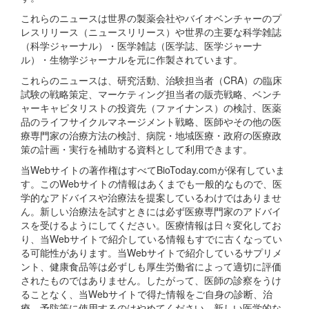
これらのニュースは世界の製薬会社やバイオベンチャーのプ
レスリリース（ニュースリリース）や世界の主要な科学雑誌
（科学ジャーナル）・医学雑誌（医学誌、医学ジャーナ
ル）・生物学ジャーナルを元に作製されています。
これらのニュースは、研究活動、治験担当者（CRA）の臨床
試験の戦略策定、マーケティング担当者の販売戦略、ベンチ
ャーキャピタリストの投資先（ファイナンス）の検討、医薬
品のライフサイクルマネージメント戦略、医師やその他の医
療専門家の治療方法の検討、病院・地域医療・政府の医療政
策の計画・実行を補助する資料として利用できます。
当Webサイトの著作権はすべてBioToday.comが保有していま
す。このWebサイトの情報はあくまでも一般的なもので、医
学的なアドバイスや治療法を提案しているわけではありませ
ん。新しい治療法を試すときには必ず医療専門家のアドバイ
スを受けるようにしてください。医療情報は日々変化してお
り、当Webサイトで紹介している情報もすでに古くなってい
る可能性があります。当Webサイトで紹介しているサプリメ
ント、健康食品等は必ずしも厚生労働省によって適切に評価
されたものではありません。したがって、医師の診察をうけ
ることなく、当Webサイトで得た情報をご自身の診断、治
療、予防等に使用するのはやめてください。新しい医学的な