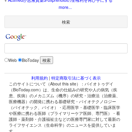
+
Actimedが悪液質薬S-oxprenololの全権利を再び手にする
more...
検索
Web
BioToday
利用規約
|
特定商取引法に基づく表示
このサイトについて（About this site）：バイオトゥデイ
（BioToday.com）は、生命の仕組みの研究や人の病気（疾
患、疾病）のメカニズム（機序）の研究・治療法（治療薬、
医療機器）の開発に携わる基礎研究・バイオテクノロジー
（バイオテック、バイオ）・応用医学・基礎医学・臨床医学
や医療に携わる医師（プライマリーケア医師、専門医）・看
護師・薬剤師・介護福祉士などの医療専門家に対して最新の
ライフサイエンス（生命科学）のニュースを提供していま
す。