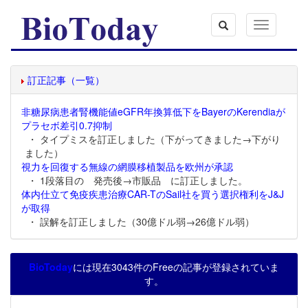
Toggle
navigation
訂正記事（一覧）
非糖尿病患者腎機能値eGFR年換算低下をBayerのKerendiaが
プラセボ差引0.7抑制
・ タイプミスを訂正しました（下がってきました→下がり
ました）
視力を回復する無線の網膜移植製品を欧州が承認
・ 1段落目の 発売後→市販品 に訂正しました。
体内仕立て免疫疾患治療CAR-TのSail社を買う選択権利をJ&J
が取得
・ 誤解を訂正しました（30億ドル弱→26億ドル弱）
BioToday
には現在3043件のFreeの記事が登録されていま
す。