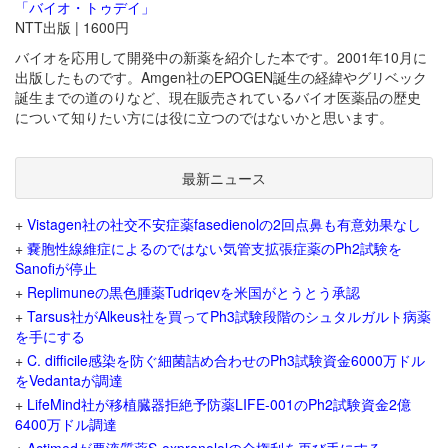
「バイオ・トゥデイ」
NTT出版 | 1600円
バイオを応用して開発中の新薬を紹介した本です。2001年10月に
出版したものです。Amgen社のEPOGEN誕生の経緯やグリベック
誕生までの道のりなど、現在販売されているバイオ医薬品の歴史
について知りたい方には役に立つのではないかと思います。
最新ニュース
+
Vistagen社の社交不安症薬fasedienolの2回点鼻も有意効果なし
+
嚢胞性線維症によるのではない気管支拡張症薬のPh2試験を
Sanofiが停止
+
Replimuneの黒色腫薬Tudriqevを米国がとうとう承認
+
Tarsus社がAlkeus社を買ってPh3試験段階のシュタルガルト病薬
を手にする
+
C. difficile感染を防ぐ細菌詰め合わせのPh3試験資金6000万ドル
をVedantaが調達
+
LifeMind社が移植臓器拒絶予防薬LIFE-001のPh2試験資金2億
6400万ドル調達