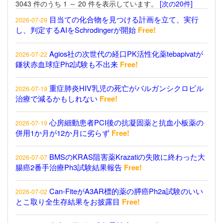
3043 件のうち 1 ～ 20 件を表示しています。
[次の20件]
目当ての化合物を見つける計画を立て、実行
2026-07-29
し、判定するAIをSchrodingerが開始
Free!
Agios社の次世代の経口PK活性化薬tebapivatが
2026-07-22
鎌状赤血球症Ph2試験も不出来
Free!
重症肺炎HIV乳児の死亡がバルガンシクロビル
2026-07-19
治療で減るかもしれない
Free!
心房細動患者PCI後の抗凝固薬と抗血小板薬の
2026-07-19
併用1か月が12か月に劣らず
Free!
BMSのKRAS阻害薬Krazatiの失敗に終わった大
2026-07-07
腸癌2番手治療Ph3試験結果報告
Free!
Can-FiteがA3AR標的薬の膵癌Ph2a試験のいい
2026-07-02
とこ取り全生存結果をお披露目
Free!