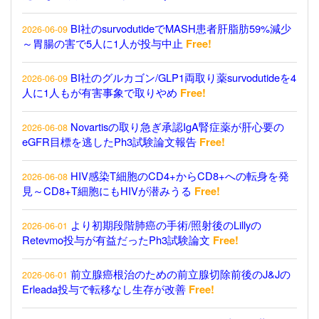
BI社のsurvodutideでMASH患者肝脂肪59%減少
2026-06-09
～胃腸の害で5人に1人が投与中止
Free!
BI社のグルカゴン/GLP1両取り薬survodutideを4
2026-06-09
人に1人もが有害事象で取りやめ
Free!
Novartisの取り急ぎ承認IgA腎症薬が肝心要の
2026-06-08
eGFR目標を逃したPh3試験論文報告
Free!
HIV感染T細胞のCD4+からCD8+への転身を発
2026-06-08
見～CD8+T細胞にもHIVが潜みうる
Free!
より初期段階肺癌の手術/照射後のLillyの
2026-06-01
Retevmo投与が有益だったPh3試験論文
Free!
前立腺癌根治のための前立腺切除前後のJ&Jの
2026-06-01
Erleada投与で転移なし生存が改善
Free!