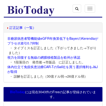
Toggle
navigation
訂正記事（一覧）
非糖尿病患者腎機能値eGFR年換算低下をBayerのKerendiaが
プラセボ差引0.7抑制
・ タイプミスを訂正しました（下がってきました→下がり
ました）
視力を回復する無線の網膜移植製品を欧州が承認
・ 1段落目の 発売後→市販品 に訂正しました。
体内仕立て免疫疾患治療CAR-TのSail社を買う選択権利をJ&J
が取得
・ 誤解を訂正しました（30億ドル弱→26億ドル弱）
BioToday
には現在3043件のFreeの記事が登録されていま
す。