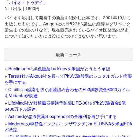
「バイオ・トゥデイ」
NTT出版 | 1600円
バイオを応用して開発中の新薬を紹介した本です。2001年10月に
出版したものです。Amgen社のEPOGEN誕生の経緯やグリベック
誕生までの道のりなど、現在販売されているバイオ医薬品の歴史
について知りたい方には役に立つのではないかと思います。
最新ニュース
+
Replimuneの黒色腫薬Tudriqevを米国がとうとう承認
+
Tarsus社がAlkeus社を買ってPh3試験段階のシュタルガルト病薬
を手にする
+
C. difficile感染を防ぐ細菌詰め合わせのPh3試験資金6000万ドル
をVedantaが調達
+
LifeMind社が移植臓器拒絶予防薬LIFE-001のPh2試験資金2億
6400万ドル調達
+
Actimedが悪液質薬S-oxprenololの全権利を再び手にする
+
Modernaの季節性インフルエンザワクチンmFLUSIVAを米国FDA
が承認