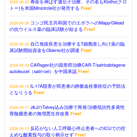
寿命を伸ばす遺伝子治療、その名もKlotho(クロ
2026-06-29
トー)を米国Minicircle社が発売する
Free!
コンゴ民主共和国でのエボラへのMapp/Gilead
2026-06-26
の抗ウイルス薬の臨床試験が始まる
Free!
自己免疫疾患を治療するT細胞差し向け薬の臨
2026-06-26
床試験開始資金をOblenio社が調達
Free!
CARsgen社の固形癌治療CAR-T/satricabtagene
2026-06-23
autoleucel（satri-cel）を中国承認
Free!
IL-17A阻害が癌患者の静脈血栓塞栓症の予防法
2026-06-19
となりうる
Free!
J&JのTalvey込み治療で再発/治療抵抗性多発性
2026-06-17
骨髄腫患者の無増悪生存改善
Free!
反応がない人工呼吸心停止患者へのICUでの控
2026-06-12
えめな酸素投与の取り柄示せず
Free!