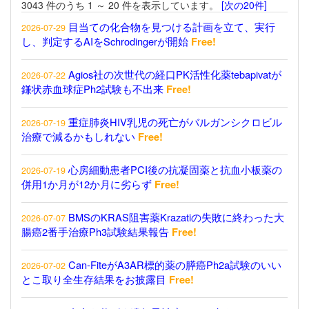
3043 件のうち 1 ～ 20 件を表示しています。
[次の20件]
目当ての化合物を見つける計画を立て、実行
2026-07-29
し、判定するAIをSchrodingerが開始
Free!
Agios社の次世代の経口PK活性化薬tebapivatが
2026-07-22
鎌状赤血球症Ph2試験も不出来
Free!
重症肺炎HIV乳児の死亡がバルガンシクロビル
2026-07-19
治療で減るかもしれない
Free!
心房細動患者PCI後の抗凝固薬と抗血小板薬の
2026-07-19
併用1か月が12か月に劣らず
Free!
BMSのKRAS阻害薬Krazatiの失敗に終わった大
2026-07-07
腸癌2番手治療Ph3試験結果報告
Free!
Can-FiteがA3AR標的薬の膵癌Ph2a試験のいい
2026-07-02
とこ取り全生存結果をお披露目
Free!