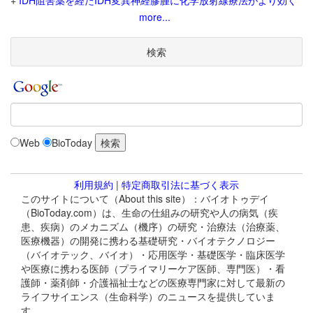
+
IDH阻害薬を経たIDH変異神経膠腫に化学放射線療法がより効く
more...
検索
Web
BioToday
利用規約
|
特定商取引法に基づく表示
このサイトについて（About this site）：バイオトゥデイ
（BioToday.com）は、生命の仕組みの研究や人の病気（疾
患、疾病）のメカニズム（機序）の研究・治療法（治療薬、
医療機器）の開発に携わる基礎研究・バイオテクノロジー
（バイオテック、バイオ）・応用医学・基礎医学・臨床医学
や医療に携わる医師（プライマリーケア医師、専門医）・看
護師・薬剤師・介護福祉士などの医療専門家に対して最新の
ライフサイエンス（生命科学）のニュースを提供していま
す。