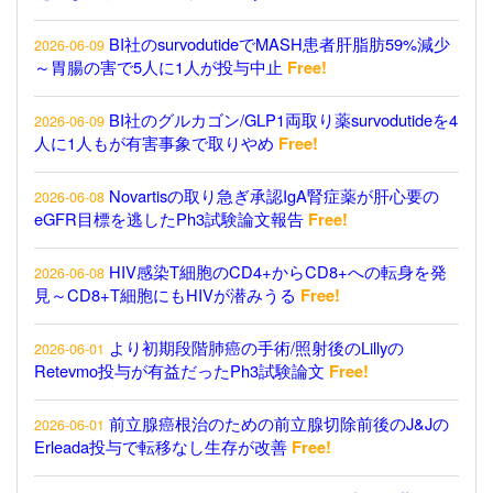
BI社のsurvodutideでMASH患者肝脂肪59%減少
2026-06-09
～胃腸の害で5人に1人が投与中止
Free!
BI社のグルカゴン/GLP1両取り薬survodutideを4
2026-06-09
人に1人もが有害事象で取りやめ
Free!
Novartisの取り急ぎ承認IgA腎症薬が肝心要の
2026-06-08
eGFR目標を逃したPh3試験論文報告
Free!
HIV感染T細胞のCD4+からCD8+への転身を発
2026-06-08
見～CD8+T細胞にもHIVが潜みうる
Free!
より初期段階肺癌の手術/照射後のLillyの
2026-06-01
Retevmo投与が有益だったPh3試験論文
Free!
前立腺癌根治のための前立腺切除前後のJ&Jの
2026-06-01
Erleada投与で転移なし生存が改善
Free!