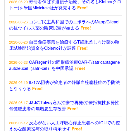
寿命を伸ばす遺伝子治療、その名もKlotho(クロ
2026-06-29
トー)を米国Minicircle社が発売する
Free!
コンゴ民主共和国でのエボラへのMapp/Gilead
2026-06-26
の抗ウイルス薬の臨床試験が始まる
Free!
自己免疫疾患を治療するT細胞差し向け薬の臨
2026-06-26
床試験開始資金をOblenio社が調達
Free!
CARsgen社の固形癌治療CAR-T/satricabtagene
2026-06-23
autoleucel（satri-cel）を中国承認
Free!
IL-17A阻害が癌患者の静脈血栓塞栓症の予防法
2026-06-19
となりうる
Free!
J&JのTalvey込み治療で再発/治療抵抗性多発性
2026-06-17
骨髄腫患者の無増悪生存改善
Free!
反応がない人工呼吸心停止患者へのICUでの控
2026-06-12
えめな酸素投与の取り柄示せず
Free!