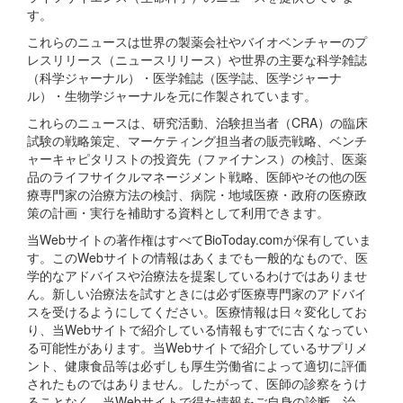
す。
これらのニュースは世界の製薬会社やバイオベンチャーのプ
レスリリース（ニュースリリース）や世界の主要な科学雑誌
（科学ジャーナル）・医学雑誌（医学誌、医学ジャーナ
ル）・生物学ジャーナルを元に作製されています。
これらのニュースは、研究活動、治験担当者（CRA）の臨床
試験の戦略策定、マーケティング担当者の販売戦略、ベンチ
ャーキャピタリストの投資先（ファイナンス）の検討、医薬
品のライフサイクルマネージメント戦略、医師やその他の医
療専門家の治療方法の検討、病院・地域医療・政府の医療政
策の計画・実行を補助する資料として利用できます。
当Webサイトの著作権はすべてBioToday.comが保有していま
す。このWebサイトの情報はあくまでも一般的なもので、医
学的なアドバイスや治療法を提案しているわけではありませ
ん。新しい治療法を試すときには必ず医療専門家のアドバイ
スを受けるようにしてください。医療情報は日々変化してお
り、当Webサイトで紹介している情報もすでに古くなってい
る可能性があります。当Webサイトで紹介しているサプリメ
ント、健康食品等は必ずしも厚生労働省によって適切に評価
されたものではありません。したがって、医師の診察をうけ
ることなく、当Webサイトで得た情報をご自身の診断、治