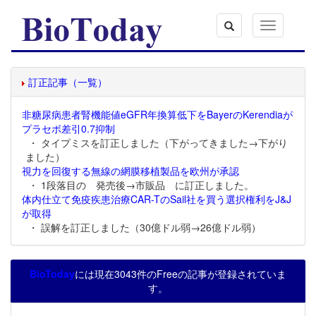
Toggle
navigation
訂正記事（一覧）
非糖尿病患者腎機能値eGFR年換算低下をBayerのKerendiaが
プラセボ差引0.7抑制
・ タイプミスを訂正しました（下がってきました→下がり
ました）
視力を回復する無線の網膜移植製品を欧州が承認
・ 1段落目の 発売後→市販品 に訂正しました。
体内仕立て免疫疾患治療CAR-TのSail社を買う選択権利をJ&J
が取得
・ 誤解を訂正しました（30億ドル弱→26億ドル弱）
BioToday
には現在3043件のFreeの記事が登録されていま
す。