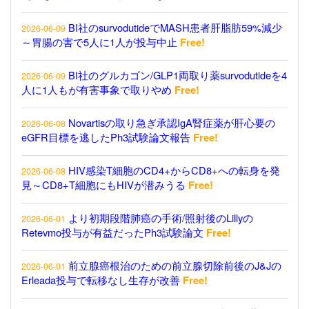
BI社のsurvodutideでMASH患者肝脂肪59%減少
2026-06-09
～胃腸の害で5人に1人が投与中止
Free!
BI社のグルカゴン/GLP1両取り薬survodutideを4
2026-06-09
人に1人もが有害事象で取りやめ
Free!
Novartisの取り急ぎ承認IgA腎症薬が肝心要の
2026-06-08
eGFR目標を逃したPh3試験論文報告
Free!
HIV感染T細胞のCD4+からCD8+への転身を発
2026-06-08
見～CD8+T細胞にもHIVが潜みうる
Free!
より初期段階肺癌の手術/照射後のLillyの
2026-06-01
Retevmo投与が有益だったPh3試験論文
Free!
前立腺癌根治のための前立腺切除前後のJ&Jの
2026-06-01
Erleada投与で転移なし生存が改善
Free!