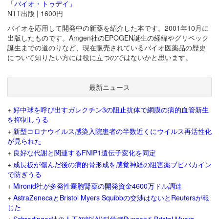
「バイオ・トゥデイ」
NTT出版 | 1600円
バイオを応用して開発中の新薬を紹介した本です。2001年10月に
出版したものです。Amgen社のEPOGEN誕生の経緯やグリベック
誕生までの道のりなど、現在販売されているバイオ医薬品の歴史
について知りたい方には役に立つのではないかと思います。
最新ニュース
+
好中球を呼び出すガレクチン3の阻止抗体で網膜の病的血管新生
を抑制しうる
+
新型コロナウイルス感染入院患者の半数近くにウイルス再活性化
が見られた
+
良好な代謝と関連するFNIP1遺伝子変化を同定
+
成長板が傷んだ後の病的骨形成を感覚神経の阻害薬ブピバカイン
で防ぎうる
+
Mironid社が多発性嚢胞腎薬の開発資金4600万ドル調達
+
AstraZenecaとBristol Myers Squibbの交渉はないとReutersが報
じた