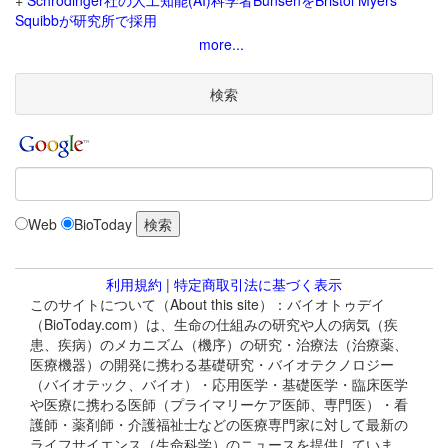
+
Schrodinger社の人工知能(AI)科学者BunsenをBristol Myers
Squibbが研究所で採用
more...
検索
Web
BioToday
利用規約
|
特定商取引法に基づく表示
このサイトについて（About this site）：バイオトゥデイ
（BioToday.com）は、生命の仕組みの研究や人の病気（疾
患、疾病）のメカニズム（機序）の研究・治療法（治療薬、
医療機器）の開発に携わる基礎研究・バイオテクノロジー
（バイオテック、バイオ）・応用医学・基礎医学・臨床医学
や医療に携わる医師（プライマリーケア医師、専門医）・看
護師・薬剤師・介護福祉士などの医療専門家に対して最新の
ライフサイエンス（生命科学）のニュースを提供していま