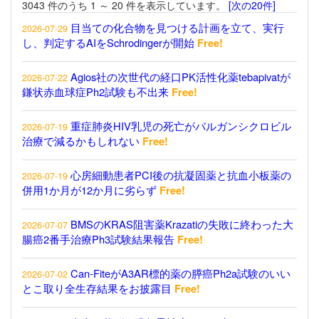
3043 件のうち 1 ～ 20 件を表示しています。
[次の20件]
目当ての化合物を見つける計画を立て、実行
2026-07-29
し、判定するAIをSchrodingerが開始
Free!
Agios社の次世代の経口PK活性化薬tebapivatが
2026-07-22
鎌状赤血球症Ph2試験も不出来
Free!
重症肺炎HIV乳児の死亡がバルガンシクロビル
2026-07-19
治療で減るかもしれない
Free!
心房細動患者PCI後の抗凝固薬と抗血小板薬の
2026-07-19
併用1か月が12か月に劣らず
Free!
BMSのKRAS阻害薬Krazatiの失敗に終わった大
2026-07-07
腸癌2番手治療Ph3試験結果報告
Free!
Can-FiteがA3AR標的薬の膵癌Ph2a試験のいい
2026-07-02
とこ取り全生存結果をお披露目
Free!