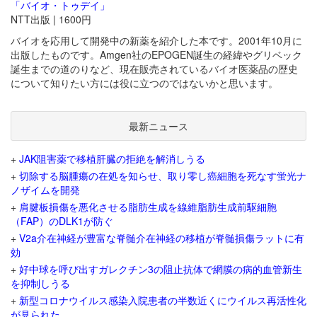
「バイオ・トゥデイ」
NTT出版 | 1600円
バイオを応用して開発中の新薬を紹介した本です。2001年10月に
出版したものです。Amgen社のEPOGEN誕生の経緯やグリベック
誕生までの道のりなど、現在販売されているバイオ医薬品の歴史
について知りたい方には役に立つのではないかと思います。
最新ニュース
+
JAK阻害薬で移植肝臓の拒絶を解消しうる
+
切除する脳腫瘍の在処を知らせ、取り零し癌細胞を死なす蛍光ナ
ノザイムを開発
+
肩腱板損傷を悪化させる脂肪生成を線維脂肪生成前駆細胞
（FAP）のDLK1が防ぐ
+
V2a介在神経が豊富な脊髄介在神経の移植が脊髄損傷ラットに有
効
+
好中球を呼び出すガレクチン3の阻止抗体で網膜の病的血管新生
を抑制しうる
+
新型コロナウイルス感染入院患者の半数近くにウイルス再活性化
が見られた