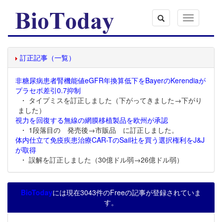
Toggle
navigation
訂正記事（一覧）
非糖尿病患者腎機能値eGFR年換算低下をBayerのKerendiaが
プラセボ差引0.7抑制
・ タイプミスを訂正しました（下がってきました→下がり
ました）
視力を回復する無線の網膜移植製品を欧州が承認
・ 1段落目の 発売後→市販品 に訂正しました。
体内仕立て免疫疾患治療CAR-TのSail社を買う選択権利をJ&J
が取得
・ 誤解を訂正しました（30億ドル弱→26億ドル弱）
BioToday
には現在3043件のFreeの記事が登録されていま
す。