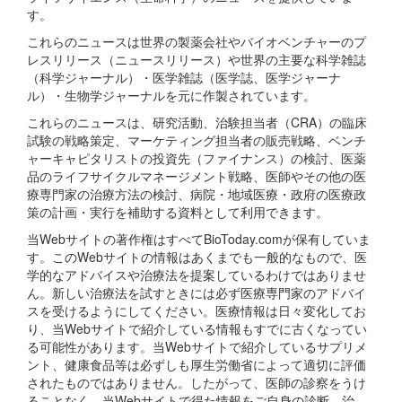
す。
これらのニュースは世界の製薬会社やバイオベンチャーのプ
レスリリース（ニュースリリース）や世界の主要な科学雑誌
（科学ジャーナル）・医学雑誌（医学誌、医学ジャーナ
ル）・生物学ジャーナルを元に作製されています。
これらのニュースは、研究活動、治験担当者（CRA）の臨床
試験の戦略策定、マーケティング担当者の販売戦略、ベンチ
ャーキャピタリストの投資先（ファイナンス）の検討、医薬
品のライフサイクルマネージメント戦略、医師やその他の医
療専門家の治療方法の検討、病院・地域医療・政府の医療政
策の計画・実行を補助する資料として利用できます。
当Webサイトの著作権はすべてBioToday.comが保有していま
す。このWebサイトの情報はあくまでも一般的なもので、医
学的なアドバイスや治療法を提案しているわけではありませ
ん。新しい治療法を試すときには必ず医療専門家のアドバイ
スを受けるようにしてください。医療情報は日々変化してお
り、当Webサイトで紹介している情報もすでに古くなってい
る可能性があります。当Webサイトで紹介しているサプリメ
ント、健康食品等は必ずしも厚生労働省によって適切に評価
されたものではありません。したがって、医師の診察をうけ
ることなく、当Webサイトで得た情報をご自身の診断、治