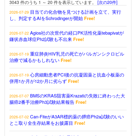
3043 件のうち 1 ～ 20 件を表示しています。
[次の20件]
目当ての化合物を見つける計画を立て、実行
2026-07-29
し、判定するAIをSchrodingerが開始
Free!
Agios社の次世代の経口PK活性化薬tebapivatが
2026-07-22
鎌状赤血球症Ph2試験も不出来
Free!
重症肺炎HIV乳児の死亡がバルガンシクロビル
2026-07-19
治療で減るかもしれない
Free!
心房細動患者PCI後の抗凝固薬と抗血小板薬の
2026-07-19
併用1か月が12か月に劣らず
Free!
BMSのKRAS阻害薬Krazatiの失敗に終わった大
2026-07-07
腸癌2番手治療Ph3試験結果報告
Free!
Can-FiteがA3AR標的薬の膵癌Ph2a試験のいい
2026-07-02
とこ取り全生存結果をお披露目
Free!