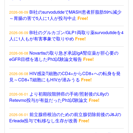
BI社のsurvodutideでMASH患者肝脂肪59%減少
2026-06-09
～胃腸の害で5人に1人が投与中止
Free!
BI社のグルカゴン/GLP1両取り薬survodutideを4
2026-06-09
人に1人もが有害事象で取りやめ
Free!
Novartisの取り急ぎ承認IgA腎症薬が肝心要の
2026-06-08
eGFR目標を逃したPh3試験論文報告
Free!
HIV感染T細胞のCD4+からCD8+への転身を発
2026-06-08
見～CD8+T細胞にもHIVが潜みうる
Free!
より初期段階肺癌の手術/照射後のLillyの
2026-06-01
Retevmo投与が有益だったPh3試験論文
Free!
前立腺癌根治のための前立腺切除前後のJ&Jの
2026-06-01
Erleada投与で転移なし生存が改善
Free!