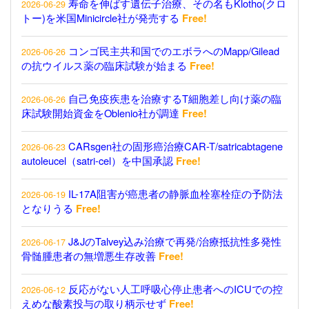
寿命を伸ばす遺伝子治療、その名もKlotho(クロ
2026-06-29
トー)を米国Minicircle社が発売する
Free!
コンゴ民主共和国でのエボラへのMapp/Gilead
2026-06-26
の抗ウイルス薬の臨床試験が始まる
Free!
自己免疫疾患を治療するT細胞差し向け薬の臨
2026-06-26
床試験開始資金をOblenio社が調達
Free!
CARsgen社の固形癌治療CAR-T/satricabtagene
2026-06-23
autoleucel（satri-cel）を中国承認
Free!
IL-17A阻害が癌患者の静脈血栓塞栓症の予防法
2026-06-19
となりうる
Free!
J&JのTalvey込み治療で再発/治療抵抗性多発性
2026-06-17
骨髄腫患者の無増悪生存改善
Free!
反応がない人工呼吸心停止患者へのICUでの控
2026-06-12
えめな酸素投与の取り柄示せず
Free!