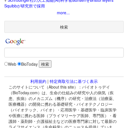
+
Schrodinger社の人工知能(AI)科学者BunsenをBristol Myers
Squibbが研究所で採用
more...
検索
Web
BioToday
利用規約
|
特定商取引法に基づく表示
このサイトについて（About this site）：バイオトゥデイ
（BioToday.com）は、生命の仕組みの研究や人の病気（疾
患、疾病）のメカニズム（機序）の研究・治療法（治療薬、
医療機器）の開発に携わる基礎研究・バイオテクノロジー
（バイオテック、バイオ）・応用医学・基礎医学・臨床医学
や医療に携わる医師（プライマリーケア医師、専門医）・看
護師・薬剤師・介護福祉士などの医療専門家に対して最新の
ライフサイエンス（生命科学）のニュースを提供していま