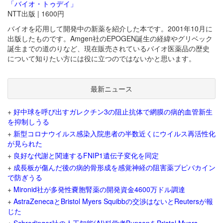
「バイオ・トゥデイ」
NTT出版 | 1600円
バイオを応用して開発中の新薬を紹介した本です。2001年10月に
出版したものです。Amgen社のEPOGEN誕生の経緯やグリベック
誕生までの道のりなど、現在販売されているバイオ医薬品の歴史
について知りたい方には役に立つのではないかと思います。
最新ニュース
+
好中球を呼び出すガレクチン3の阻止抗体で網膜の病的血管新生
を抑制しうる
+
新型コロナウイルス感染入院患者の半数近くにウイルス再活性化
が見られた
+
良好な代謝と関連するFNIP1遺伝子変化を同定
+
成長板が傷んだ後の病的骨形成を感覚神経の阻害薬ブピバカイン
で防ぎうる
+
Mironid社が多発性嚢胞腎薬の開発資金4600万ドル調達
+
AstraZenecaとBristol Myers Squibbの交渉はないとReutersが報
じた