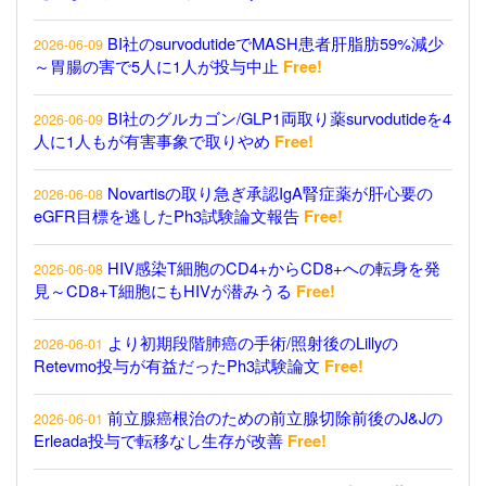
BI社のsurvodutideでMASH患者肝脂肪59%減少
2026-06-09
～胃腸の害で5人に1人が投与中止
Free!
BI社のグルカゴン/GLP1両取り薬survodutideを4
2026-06-09
人に1人もが有害事象で取りやめ
Free!
Novartisの取り急ぎ承認IgA腎症薬が肝心要の
2026-06-08
eGFR目標を逃したPh3試験論文報告
Free!
HIV感染T細胞のCD4+からCD8+への転身を発
2026-06-08
見～CD8+T細胞にもHIVが潜みうる
Free!
より初期段階肺癌の手術/照射後のLillyの
2026-06-01
Retevmo投与が有益だったPh3試験論文
Free!
前立腺癌根治のための前立腺切除前後のJ&Jの
2026-06-01
Erleada投与で転移なし生存が改善
Free!