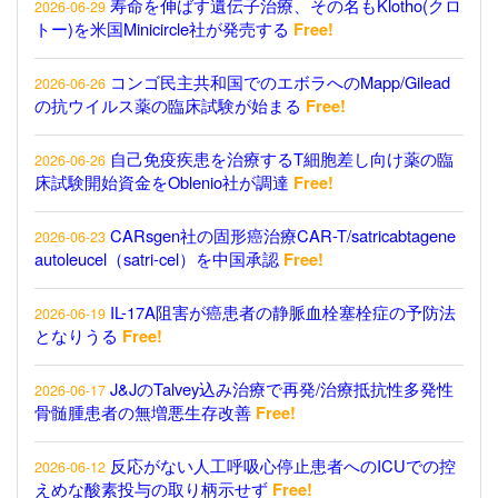
寿命を伸ばす遺伝子治療、その名もKlotho(クロ
2026-06-29
トー)を米国Minicircle社が発売する
Free!
コンゴ民主共和国でのエボラへのMapp/Gilead
2026-06-26
の抗ウイルス薬の臨床試験が始まる
Free!
自己免疫疾患を治療するT細胞差し向け薬の臨
2026-06-26
床試験開始資金をOblenio社が調達
Free!
CARsgen社の固形癌治療CAR-T/satricabtagene
2026-06-23
autoleucel（satri-cel）を中国承認
Free!
IL-17A阻害が癌患者の静脈血栓塞栓症の予防法
2026-06-19
となりうる
Free!
J&JのTalvey込み治療で再発/治療抵抗性多発性
2026-06-17
骨髄腫患者の無増悪生存改善
Free!
反応がない人工呼吸心停止患者へのICUでの控
2026-06-12
えめな酸素投与の取り柄示せず
Free!