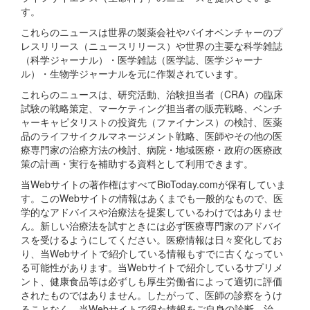
す。
これらのニュースは世界の製薬会社やバイオベンチャーのプ
レスリリース（ニュースリリース）や世界の主要な科学雑誌
（科学ジャーナル）・医学雑誌（医学誌、医学ジャーナ
ル）・生物学ジャーナルを元に作製されています。
これらのニュースは、研究活動、治験担当者（CRA）の臨床
試験の戦略策定、マーケティング担当者の販売戦略、ベンチ
ャーキャピタリストの投資先（ファイナンス）の検討、医薬
品のライフサイクルマネージメント戦略、医師やその他の医
療専門家の治療方法の検討、病院・地域医療・政府の医療政
策の計画・実行を補助する資料として利用できます。
当Webサイトの著作権はすべてBioToday.comが保有していま
す。このWebサイトの情報はあくまでも一般的なもので、医
学的なアドバイスや治療法を提案しているわけではありませ
ん。新しい治療法を試すときには必ず医療専門家のアドバイ
スを受けるようにしてください。医療情報は日々変化してお
り、当Webサイトで紹介している情報もすでに古くなってい
る可能性があります。当Webサイトで紹介しているサプリメ
ント、健康食品等は必ずしも厚生労働省によって適切に評価
されたものではありません。したがって、医師の診察をうけ
ることなく、当Webサイトで得た情報をご自身の診断、治