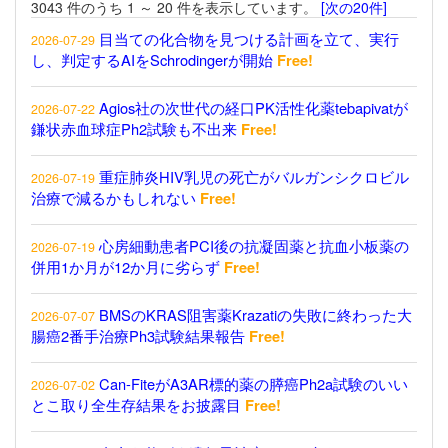
3043 件のうち 1 ～ 20 件を表示しています。
[次の20件]
目当ての化合物を見つける計画を立て、実行
2026-07-29
し、判定するAIをSchrodingerが開始
Free!
Agios社の次世代の経口PK活性化薬tebapivatが
2026-07-22
鎌状赤血球症Ph2試験も不出来
Free!
重症肺炎HIV乳児の死亡がバルガンシクロビル
2026-07-19
治療で減るかもしれない
Free!
心房細動患者PCI後の抗凝固薬と抗血小板薬の
2026-07-19
併用1か月が12か月に劣らず
Free!
BMSのKRAS阻害薬Krazatiの失敗に終わった大
2026-07-07
腸癌2番手治療Ph3試験結果報告
Free!
Can-FiteがA3AR標的薬の膵癌Ph2a試験のいい
2026-07-02
とこ取り全生存結果をお披露目
Free!