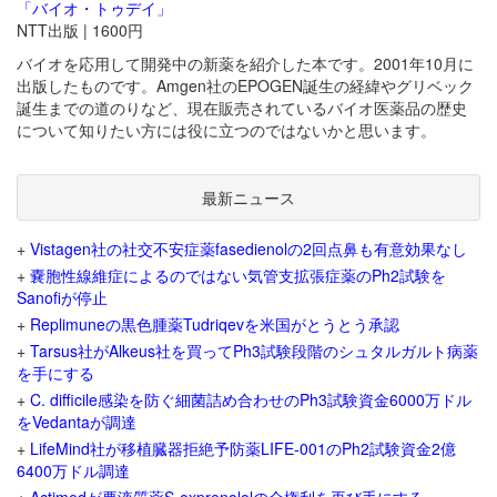
「バイオ・トゥデイ」
NTT出版 | 1600円
バイオを応用して開発中の新薬を紹介した本です。2001年10月に
出版したものです。Amgen社のEPOGEN誕生の経緯やグリベック
誕生までの道のりなど、現在販売されているバイオ医薬品の歴史
について知りたい方には役に立つのではないかと思います。
最新ニュース
+
Vistagen社の社交不安症薬fasedienolの2回点鼻も有意効果なし
+
嚢胞性線維症によるのではない気管支拡張症薬のPh2試験を
Sanofiが停止
+
Replimuneの黒色腫薬Tudriqevを米国がとうとう承認
+
Tarsus社がAlkeus社を買ってPh3試験段階のシュタルガルト病薬
を手にする
+
C. difficile感染を防ぐ細菌詰め合わせのPh3試験資金6000万ドル
をVedantaが調達
+
LifeMind社が移植臓器拒絶予防薬LIFE-001のPh2試験資金2億
6400万ドル調達