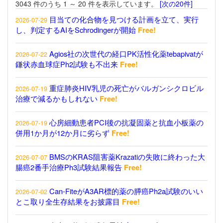
3043 件のうち 1 ～ 20 件を表示しています。
[次の20件]
目当ての化合物を見つける計画を立て、実行
2026-07-29
し、判定するAIをSchrodingerが開始
Free!
Agios社の次世代の経口PK活性化薬tebapivatが
2026-07-22
鎌状赤血球症Ph2試験も不出来
Free!
重症肺炎HIV乳児の死亡がバルガンシクロビル
2026-07-19
治療で減るかもしれない
Free!
心房細動患者PCI後の抗凝固薬と抗血小板薬の
2026-07-19
併用1か月が12か月に劣らず
Free!
BMSのKRAS阻害薬Krazatiの失敗に終わった大
2026-07-07
腸癌2番手治療Ph3試験結果報告
Free!
Can-FiteがA3AR標的薬の膵癌Ph2a試験のいい
2026-07-02
とこ取り全生存結果をお披露目
Free!