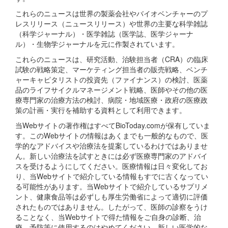
これらのニュースは世界の製薬会社やバイオベンチャーのプ
レスリリース（ニュースリリース）や世界の主要な科学雑誌
（科学ジャーナル）・医学雑誌（医学誌、医学ジャーナ
ル）・生物学ジャーナルを元に作製されています。
これらのニュースは、研究活動、治験担当者（CRA）の臨床
試験の戦略策定、マーケティング担当者の販売戦略、ベンチ
ャーキャピタリストの投資先（ファイナンス）の検討、医薬
品のライフサイクルマネージメント戦略、医師やその他の医
療専門家の治療方法の検討、病院・地域医療・政府の医療政
策の計画・実行を補助する資料として利用できます。
当Webサイトの著作権はすべてBioToday.comが保有していま
す。このWebサイトの情報はあくまでも一般的なもので、医
学的なアドバイスや治療法を提案しているわけではありませ
ん。新しい治療法を試すときには必ず医療専門家のアドバイ
スを受けるようにしてください。医療情報は日々変化してお
り、当Webサイトで紹介している情報もすでに古くなってい
る可能性があります。当Webサイトで紹介しているサプリメ
ント、健康食品等は必ずしも厚生労働省によって適切に評価
されたものではありません。したがって、医師の診察をうけ
ることなく、当Webサイトで得た情報をご自身の診断、治
療、予防等に使用するのはやめてください。新しい医学的な