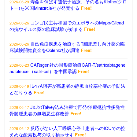
寿命を伸ばす遺伝子治療、その名もKlotho(クロ
2026-06-29
トー)を米国Minicircle社が発売する
Free!
コンゴ民主共和国でのエボラへのMapp/Gilead
2026-06-26
の抗ウイルス薬の臨床試験が始まる
Free!
自己免疫疾患を治療するT細胞差し向け薬の臨
2026-06-26
床試験開始資金をOblenio社が調達
Free!
CARsgen社の固形癌治療CAR-T/satricabtagene
2026-06-23
autoleucel（satri-cel）を中国承認
Free!
IL-17A阻害が癌患者の静脈血栓塞栓症の予防法
2026-06-19
となりうる
Free!
J&JのTalvey込み治療で再発/治療抵抗性多発性
2026-06-17
骨髄腫患者の無増悪生存改善
Free!
反応がない人工呼吸心停止患者へのICUでの控
2026-06-12
えめな酸素投与の取り柄示せず
Free!