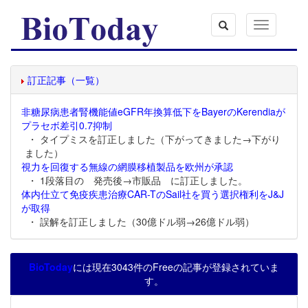
Toggle
navigation
訂正記事（一覧）
非糖尿病患者腎機能値eGFR年換算低下をBayerのKerendiaが
プラセボ差引0.7抑制
・ タイプミスを訂正しました（下がってきました→下がり
ました）
視力を回復する無線の網膜移植製品を欧州が承認
・ 1段落目の 発売後→市販品 に訂正しました。
体内仕立て免疫疾患治療CAR-TのSail社を買う選択権利をJ&J
が取得
・ 誤解を訂正しました（30億ドル弱→26億ドル弱）
BioToday
には現在3043件のFreeの記事が登録されていま
す。