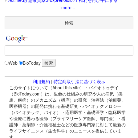
+
Actimedが悪液質薬S-oxprenololの全権利を再び手にする
more...
検索
Web
BioToday
利用規約
|
特定商取引法に基づく表示
このサイトについて（About this site）：バイオトゥデイ
（BioToday.com）は、生命の仕組みの研究や人の病気（疾
患、疾病）のメカニズム（機序）の研究・治療法（治療薬、
医療機器）の開発に携わる基礎研究・バイオテクノロジー
（バイオテック、バイオ）・応用医学・基礎医学・臨床医学
や医療に携わる医師（プライマリーケア医師、専門医）・看
護師・薬剤師・介護福祉士などの医療専門家に対して最新の
ライフサイエンス（生命科学）のニュースを提供していま
す。