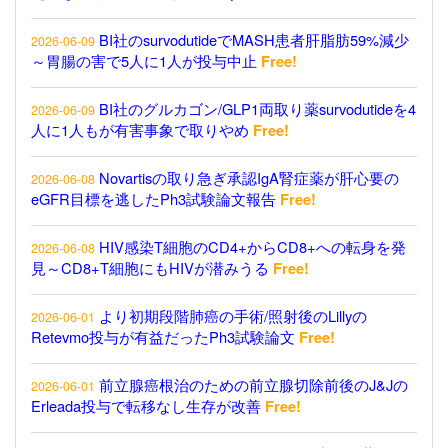
BI社のsurvodutideでMASH患者肝脂肪59%減少
2026-06-09
～胃腸の害で5人に1人が投与中止
Free!
BI社のグルカゴン/GLP1両取り薬survodutideを4
2026-06-09
人に1人もが有害事象で取りやめ
Free!
Novartisの取り急ぎ承認IgA腎症薬が肝心要の
2026-06-08
eGFR目標を逃したPh3試験論文報告
Free!
HIV感染T細胞のCD4+からCD8+への転身を発
2026-06-08
見～CD8+T細胞にもHIVが潜みうる
Free!
より初期段階肺癌の手術/照射後のLillyの
2026-06-01
Retevmo投与が有益だったPh3試験論文
Free!
前立腺癌根治のための前立腺切除前後のJ&Jの
2026-06-01
Erleada投与で転移なし生存が改善
Free!