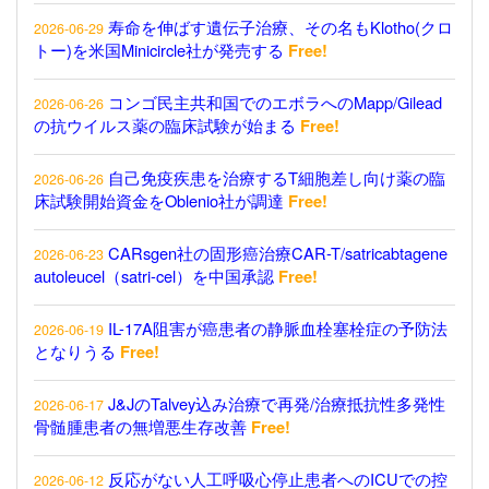
寿命を伸ばす遺伝子治療、その名もKlotho(クロ
2026-06-29
トー)を米国Minicircle社が発売する
Free!
コンゴ民主共和国でのエボラへのMapp/Gilead
2026-06-26
の抗ウイルス薬の臨床試験が始まる
Free!
自己免疫疾患を治療するT細胞差し向け薬の臨
2026-06-26
床試験開始資金をOblenio社が調達
Free!
CARsgen社の固形癌治療CAR-T/satricabtagene
2026-06-23
autoleucel（satri-cel）を中国承認
Free!
IL-17A阻害が癌患者の静脈血栓塞栓症の予防法
2026-06-19
となりうる
Free!
J&JのTalvey込み治療で再発/治療抵抗性多発性
2026-06-17
骨髄腫患者の無増悪生存改善
Free!
反応がない人工呼吸心停止患者へのICUでの控
2026-06-12