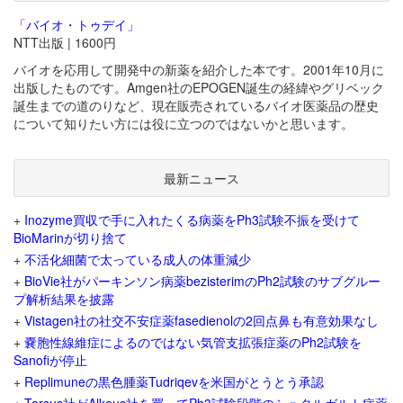
「バイオ・トゥデイ」
NTT出版 | 1600円
バイオを応用して開発中の新薬を紹介した本です。2001年10月に
出版したものです。Amgen社のEPOGEN誕生の経緯やグリベック
誕生までの道のりなど、現在販売されているバイオ医薬品の歴史
について知りたい方には役に立つのではないかと思います。
最新ニュース
+
Inozyme買収で手に入れたくる病薬をPh3試験不振を受けて
BioMarinが切り捨て
+
不活化細菌で太っている成人の体重減少
+
BioVie社がパーキンソン病薬bezisterimのPh2試験のサブグルー
プ解析結果を披露
+
Vistagen社の社交不安症薬fasedienolの2回点鼻も有意効果なし
+
嚢胞性線維症によるのではない気管支拡張症薬のPh2試験を
Sanofiが停止
+
Replimuneの黒色腫薬Tudriqevを米国がとうとう承認