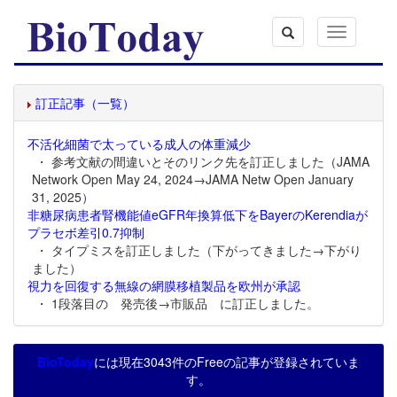
Toggle
navigation
訂正記事（一覧）
不活化細菌で太っている成人の体重減少
・ 参考文献の間違いとそのリンク先を訂正しました（JAMA
Network Open May 24, 2024→JAMA Netw Open January
31, 2025）
非糖尿病患者腎機能値eGFR年換算低下をBayerのKerendiaが
プラセボ差引0.7抑制
・ タイプミスを訂正しました（下がってきました→下がり
ました）
視力を回復する無線の網膜移植製品を欧州が承認
・ 1段落目の 発売後→市販品 に訂正しました。
BioToday
には現在3043件のFreeの記事が登録されていま
す。