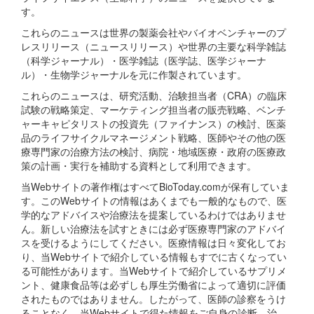
す。
これらのニュースは世界の製薬会社やバイオベンチャーのプ
レスリリース（ニュースリリース）や世界の主要な科学雑誌
（科学ジャーナル）・医学雑誌（医学誌、医学ジャーナ
ル）・生物学ジャーナルを元に作製されています。
これらのニュースは、研究活動、治験担当者（CRA）の臨床
試験の戦略策定、マーケティング担当者の販売戦略、ベンチ
ャーキャピタリストの投資先（ファイナンス）の検討、医薬
品のライフサイクルマネージメント戦略、医師やその他の医
療専門家の治療方法の検討、病院・地域医療・政府の医療政
策の計画・実行を補助する資料として利用できます。
当Webサイトの著作権はすべてBioToday.comが保有していま
す。このWebサイトの情報はあくまでも一般的なもので、医
学的なアドバイスや治療法を提案しているわけではありませ
ん。新しい治療法を試すときには必ず医療専門家のアドバイ
スを受けるようにしてください。医療情報は日々変化してお
り、当Webサイトで紹介している情報もすでに古くなってい
る可能性があります。当Webサイトで紹介しているサプリメ
ント、健康食品等は必ずしも厚生労働省によって適切に評価
されたものではありません。したがって、医師の診察をうけ
ることなく、当Webサイトで得た情報をご自身の診断、治