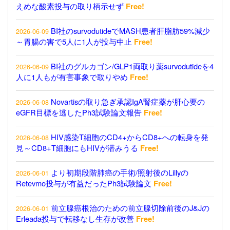
えめな酸素投与の取り柄示せず
Free!
BI社のsurvodutideでMASH患者肝脂肪59%減少
2026-06-09
～胃腸の害で5人に1人が投与中止
Free!
BI社のグルカゴン/GLP1両取り薬survodutideを4
2026-06-09
人に1人もが有害事象で取りやめ
Free!
Novartisの取り急ぎ承認IgA腎症薬が肝心要の
2026-06-08
eGFR目標を逃したPh3試験論文報告
Free!
HIV感染T細胞のCD4+からCD8+への転身を発
2026-06-08
見～CD8+T細胞にもHIVが潜みうる
Free!
より初期段階肺癌の手術/照射後のLillyの
2026-06-01
Retevmo投与が有益だったPh3試験論文
Free!
前立腺癌根治のための前立腺切除前後のJ&Jの
2026-06-01
Erleada投与で転移なし生存が改善
Free!