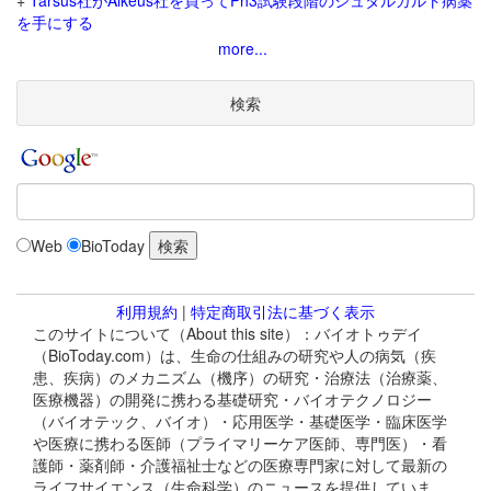
+
Tarsus社がAlkeus社を買ってPh3試験段階のシュタルガルト病薬
を手にする
more...
検索
Web
BioToday
利用規約
|
特定商取引法に基づく表示
このサイトについて（About this site）：バイオトゥデイ
（BioToday.com）は、生命の仕組みの研究や人の病気（疾
患、疾病）のメカニズム（機序）の研究・治療法（治療薬、
医療機器）の開発に携わる基礎研究・バイオテクノロジー
（バイオテック、バイオ）・応用医学・基礎医学・臨床医学
や医療に携わる医師（プライマリーケア医師、専門医）・看
護師・薬剤師・介護福祉士などの医療専門家に対して最新の
ライフサイエンス（生命科学）のニュースを提供していま