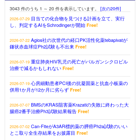
3043 件のうち 1 ～ 20 件を表示しています。
[次の20件]
目当ての化合物を見つける計画を立て、実行
2026-07-29
し、判定するAIをSchrodingerが開始
Free!
Agios社の次世代の経口PK活性化薬tebapivatが
2026-07-22
鎌状赤血球症Ph2試験も不出来
Free!
重症肺炎HIV乳児の死亡がバルガンシクロビル
2026-07-19
治療で減るかもしれない
Free!
心房細動患者PCI後の抗凝固薬と抗血小板薬の
2026-07-19
併用1か月が12か月に劣らず
Free!
BMSのKRAS阻害薬Krazatiの失敗に終わった大
2026-07-07
腸癌2番手治療Ph3試験結果報告
Free!
Can-FiteがA3AR標的薬の膵癌Ph2a試験のいい
2026-07-02
とこ取り全生存結果をお披露目
Free!