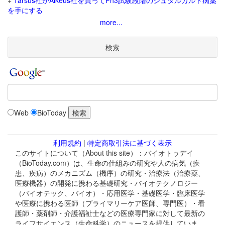
+
Tarsus社がAlkeus社を買ってPh3試験段階のシュタルガルト病薬
を手にする
more...
検索
Web
BioToday
利用規約
|
特定商取引法に基づく表示
このサイトについて（About this site）：バイオトゥデイ
（BioToday.com）は、生命の仕組みの研究や人の病気（疾
患、疾病）のメカニズム（機序）の研究・治療法（治療薬、
医療機器）の開発に携わる基礎研究・バイオテクノロジー
（バイオテック、バイオ）・応用医学・基礎医学・臨床医学
や医療に携わる医師（プライマリーケア医師、専門医）・看
護師・薬剤師・介護福祉士などの医療専門家に対して最新の
ライフサイエンス（生命科学）のニュースを提供していま