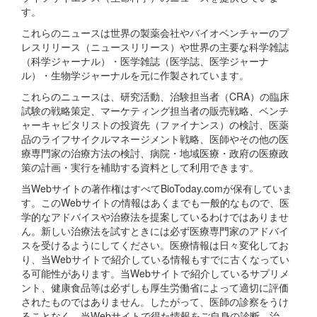
す。
これらのニュースは世界の製薬会社やバイオベンチャーのプ
レスリリース（ニュースリリース）や世界の主要な科学雑誌
（科学ジャーナル）・医学雑誌（医学誌、医学ジャーナ
ル）・生物学ジャーナルを元に作製されています。
これらのニュースは、研究活動、治験担当者（CRA）の臨床
試験の戦略策定、マーケティング担当者の販売戦略、ベンチ
ャーキャピタリストの投資先（ファイナンス）の検討、医薬
品のライフサイクルマネージメント戦略、医師やその他の医
療専門家の治療方法の検討、病院・地域医療・政府の医療政
策の計画・実行を補助する資料として利用できます。
当Webサイトの著作権はすべてBioToday.comが保有していま
す。このWebサイトの情報はあくまでも一般的なもので、医
学的なアドバイスや治療法を提案しているわけではありませ
ん。新しい治療法を試すときには必ず医療専門家のアドバイ
スを受けるようにしてください。医療情報は日々変化してお
り、当Webサイトで紹介している情報もすでに古くなってい
る可能性があります。当Webサイトで紹介しているサプリメ
ント、健康食品等は必ずしも厚生労働省によって適切に評価
されたものではありません。したがって、医師の診察をうけ
ることなく、当Webサイトで得た情報をご自身の診断、治