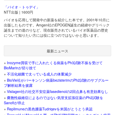
「バイオ・トゥデイ」
NTT出版 | 1600円
バイオを応用して開発中の新薬を紹介した本です。2001年10月に
出版したものです。Amgen社のEPOGEN誕生の経緯やグリベック
誕生までの道のりなど、現在販売されているバイオ医薬品の歴史
について知りたい方には役に立つのではないかと思います。
最新ニュース
+
Inozyme買収で手に入れたくる病薬をPh3試験不振を受けて
BioMarinが切り捨て
+
不活化細菌で太っている成人の体重減少
+
BioVie社がパーキンソン病薬bezisterimのPh2試験のサブグルー
プ解析結果を披露
+
Vistagen社の社交不安症薬fasedienolの2回点鼻も有意効果なし
+
嚢胞性線維症によるのではない気管支拡張症薬のPh2試験を
Sanofiが停止
+
Replimuneの黒色腫薬Tudriqevを米国がとうとう承認