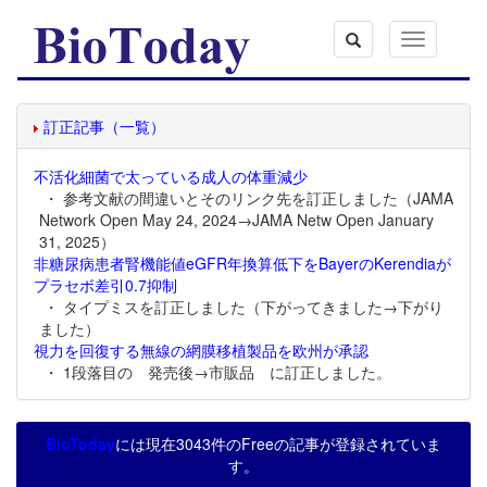
Toggle
navigation
訂正記事（一覧）
不活化細菌で太っている成人の体重減少
・ 参考文献の間違いとそのリンク先を訂正しました（JAMA
Network Open May 24, 2024→JAMA Netw Open January
31, 2025）
非糖尿病患者腎機能値eGFR年換算低下をBayerのKerendiaが
プラセボ差引0.7抑制
・ タイプミスを訂正しました（下がってきました→下がり
ました）
視力を回復する無線の網膜移植製品を欧州が承認
・ 1段落目の 発売後→市販品 に訂正しました。
BioToday
には現在3043件のFreeの記事が登録されていま
す。