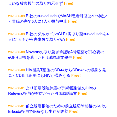
えめな酸素投与の取り柄示せず
Free!
BI社のsurvodutideでMASH患者肝脂肪59%減少
2026-06-09
～胃腸の害で5人に1人が投与中止
Free!
BI社のグルカゴン/GLP1両取り薬survodutideを4
2026-06-09
人に1人もが有害事象で取りやめ
Free!
Novartisの取り急ぎ承認IgA腎症薬が肝心要の
2026-06-08
eGFR目標を逃したPh3試験論文報告
Free!
HIV感染T細胞のCD4+からCD8+への転身を発
2026-06-08
見～CD8+T細胞にもHIVが潜みうる
Free!
より初期段階肺癌の手術/照射後のLillyの
2026-06-01
Retevmo投与が有益だったPh3試験論文
Free!
前立腺癌根治のための前立腺切除前後のJ&Jの
2026-06-01
Erleada投与で転移なし生存が改善
Free!