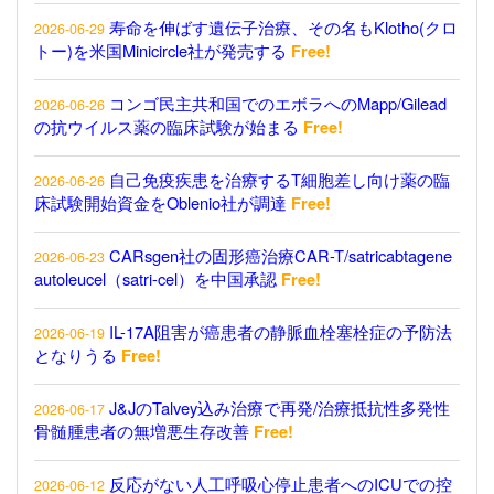
寿命を伸ばす遺伝子治療、その名もKlotho(クロ
2026-06-29
トー)を米国Minicircle社が発売する
Free!
コンゴ民主共和国でのエボラへのMapp/Gilead
2026-06-26
の抗ウイルス薬の臨床試験が始まる
Free!
自己免疫疾患を治療するT細胞差し向け薬の臨
2026-06-26
床試験開始資金をOblenio社が調達
Free!
CARsgen社の固形癌治療CAR-T/satricabtagene
2026-06-23
autoleucel（satri-cel）を中国承認
Free!
IL-17A阻害が癌患者の静脈血栓塞栓症の予防法
2026-06-19
となりうる
Free!
J&JのTalvey込み治療で再発/治療抵抗性多発性
2026-06-17
骨髄腫患者の無増悪生存改善
Free!
反応がない人工呼吸心停止患者へのICUでの控
2026-06-12