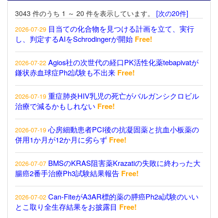
3043 件のうち 1 ～ 20 件を表示しています。
[次の20件]
目当ての化合物を見つける計画を立て、実行
2026-07-29
し、判定するAIをSchrodingerが開始
Free!
Agios社の次世代の経口PK活性化薬tebapivatが
2026-07-22
鎌状赤血球症Ph2試験も不出来
Free!
重症肺炎HIV乳児の死亡がバルガンシクロビル
2026-07-19
治療で減るかもしれない
Free!
心房細動患者PCI後の抗凝固薬と抗血小板薬の
2026-07-19
併用1か月が12か月に劣らず
Free!
BMSのKRAS阻害薬Krazatiの失敗に終わった大
2026-07-07
腸癌2番手治療Ph3試験結果報告
Free!
Can-FiteがA3AR標的薬の膵癌Ph2a試験のいい
2026-07-02
とこ取り全生存結果をお披露目
Free!