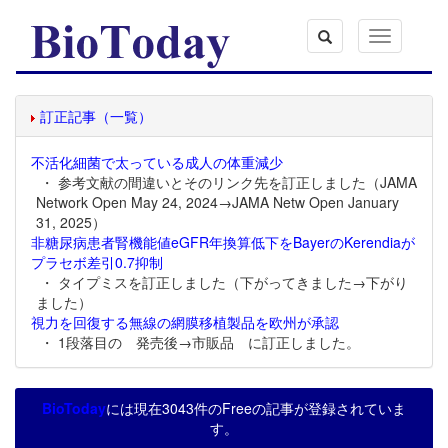
Toggle
navigation
訂正記事（一覧）
不活化細菌で太っている成人の体重減少
・ 参考文献の間違いとそのリンク先を訂正しました（JAMA
Network Open May 24, 2024→JAMA Netw Open January
31, 2025）
非糖尿病患者腎機能値eGFR年換算低下をBayerのKerendiaが
プラセボ差引0.7抑制
・ タイプミスを訂正しました（下がってきました→下がり
ました）
視力を回復する無線の網膜移植製品を欧州が承認
・ 1段落目の 発売後→市販品 に訂正しました。
BioToday
には現在3043件のFreeの記事が登録されていま
す。