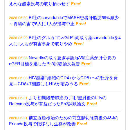
えめな酸素投与の取り柄示せず
Free!
BI社のsurvodutideでMASH患者肝脂肪59%減少
2026-06-09
～胃腸の害で5人に1人が投与中止
Free!
BI社のグルカゴン/GLP1両取り薬survodutideを4
2026-06-09
人に1人もが有害事象で取りやめ
Free!
Novartisの取り急ぎ承認IgA腎症薬が肝心要の
2026-06-08
eGFR目標を逃したPh3試験論文報告
Free!
HIV感染T細胞のCD4+からCD8+への転身を発
2026-06-08
見～CD8+T細胞にもHIVが潜みうる
Free!
より初期段階肺癌の手術/照射後のLillyの
2026-06-01
Retevmo投与が有益だったPh3試験論文
Free!
前立腺癌根治のための前立腺切除前後のJ&Jの
2026-06-01
Erleada投与で転移なし生存が改善
Free!