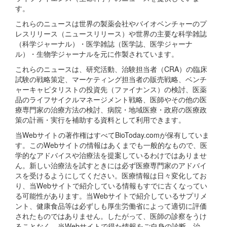
す。
これらのニュースは世界の製薬会社やバイオベンチャーのプ
レスリリース（ニュースリリース）や世界の主要な科学雑誌
（科学ジャーナル）・医学雑誌（医学誌、医学ジャーナ
ル）・生物学ジャーナルを元に作製されています。
これらのニュースは、研究活動、治験担当者（CRA）の臨床
試験の戦略策定、マーケティング担当者の販売戦略、ベンチ
ャーキャピタリストの投資先（ファイナンス）の検討、医薬
品のライフサイクルマネージメント戦略、医師やその他の医
療専門家の治療方法の検討、病院・地域医療・政府の医療政
策の計画・実行を補助する資料として利用できます。
当Webサイトの著作権はすべてBioToday.comが保有していま
す。このWebサイトの情報はあくまでも一般的なもので、医
学的なアドバイスや治療法を提案しているわけではありませ
ん。新しい治療法を試すときには必ず医療専門家のアドバイ
スを受けるようにしてください。医療情報は日々変化してお
り、当Webサイトで紹介している情報もすでに古くなってい
る可能性があります。当Webサイトで紹介しているサプリメ
ント、健康食品等は必ずしも厚生労働省によって適切に評価
されたものではありません。したがって、医師の診察をうけ
ることなく、当Webサイトで得た情報をご自身の診断、治