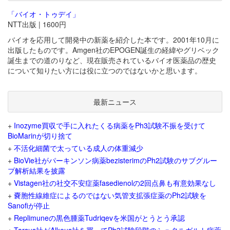
「バイオ・トゥデイ」
NTT出版 | 1600円
バイオを応用して開発中の新薬を紹介した本です。2001年10月に
出版したものです。Amgen社のEPOGEN誕生の経緯やグリベック
誕生までの道のりなど、現在販売されているバイオ医薬品の歴史
について知りたい方には役に立つのではないかと思います。
最新ニュース
+
Inozyme買収で手に入れたくる病薬をPh3試験不振を受けて
BioMarinが切り捨て
+
不活化細菌で太っている成人の体重減少
+
BioVie社がパーキンソン病薬bezisterimのPh2試験のサブグルー
プ解析結果を披露
+
Vistagen社の社交不安症薬fasedienolの2回点鼻も有意効果なし
+
嚢胞性線維症によるのではない気管支拡張症薬のPh2試験を
Sanofiが停止
+
Replimuneの黒色腫薬Tudriqevを米国がとうとう承認