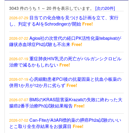
3043 件のうち 1 ～ 20 件を表示しています。
[次の20件]
目当ての化合物を見つける計画を立て、実行
2026-07-29
し、判定するAIをSchrodingerが開始
Free!
Agios社の次世代の経口PK活性化薬tebapivatが
2026-07-22
鎌状赤血球症Ph2試験も不出来
Free!
重症肺炎HIV乳児の死亡がバルガンシクロビル
2026-07-19
治療で減るかもしれない
Free!
心房細動患者PCI後の抗凝固薬と抗血小板薬の
2026-07-19
併用1か月が12か月に劣らず
Free!
BMSのKRAS阻害薬Krazatiの失敗に終わった大
2026-07-07
腸癌2番手治療Ph3試験結果報告
Free!
Can-FiteがA3AR標的薬の膵癌Ph2a試験のいい
2026-07-02
とこ取り全生存結果をお披露目
Free!