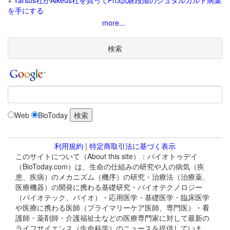
+
Tarsus社がAlkeus社を買ってPh3試験段階のシュタルガルト病薬
を手にする
more...
検索
Web
BioToday
利用規約
|
特定商取引法に基づく表示
このサイトについて（About this site）：バイオトゥデイ
（BioToday.com）は、生命の仕組みの研究や人の病気（疾
患、疾病）のメカニズム（機序）の研究・治療法（治療薬、
医療機器）の開発に携わる基礎研究・バイオテクノロジー
（バイオテック、バイオ）・応用医学・基礎医学・臨床医学
や医療に携わる医師（プライマリーケア医師、専門医）・看
護師・薬剤師・介護福祉士などの医療専門家に対して最新の
ライフサイエンス（生命科学）のニュースを提供していま