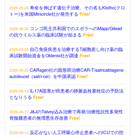
寿命を伸ばす遺伝子治療、その名もKlotho(クロ
2026-06-29
トー)を米国Minicircle社が発売する
Free!
コンゴ民主共和国でのエボラへのMapp/Gilead
2026-06-26
の抗ウイルス薬の臨床試験が始まる
Free!
自己免疫疾患を治療するT細胞差し向け薬の臨
2026-06-26
床試験開始資金をOblenio社が調達
Free!
CARsgen社の固形癌治療CAR-T/satricabtagene
2026-06-23
autoleucel（satri-cel）を中国承認
Free!
IL-17A阻害が癌患者の静脈血栓塞栓症の予防法
2026-06-19
となりうる
Free!
J&JのTalvey込み治療で再発/治療抵抗性多発性
2026-06-17
骨髄腫患者の無増悪生存改善
Free!
反応がない人工呼吸心停止患者へのICUでの控
2026-06-12