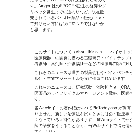
す。Amgen社のEPOGEN誕生の経緯やグ
リベック誕生までの道のりなど、現在販
売されているバイオ医薬品の歴史につい
て知りたい方には役に立つのではないか
と思います。
このサイトについて（About this site）：
医療機器）の開発に携わる基礎研究・バイオテクノ
看護師・薬剤師・介護福祉士などの医療専門家に対
これらのニュースは世界の製薬会社やバイオベンチ
ル）・生物学ジャーナルを元に作製されています。
これらのニュースは、研究活動、治験担当者（CR
医薬品のライフサイクルマネージメント戦略、医師
す。
当Webサイトの著作権はすべてBioToday.c
りません。新しい治療法を試すときには必ず医療専
くなっている可能性があります。当Webサイトで
師の診察をうけることなく、当Webサイトで得た
てください。