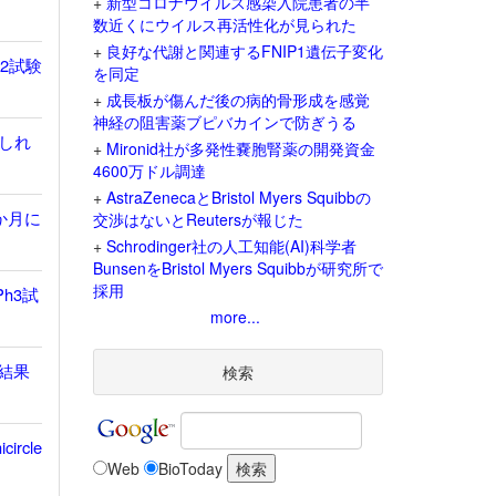
+
新型コロナウイルス感染入院患者の半
数近くにウイルス再活性化が見られた
+
良好な代謝と関連するFNIP1遺伝子変化
h2試験
を同定
+
成長板が傷んだ後の病的骨形成を感覚
神経の阻害薬ブピバカインで防ぎうる
しれ
+
Mironid社が多発性嚢胞腎薬の開発資金
4600万ドル調達
+
AstraZenecaとBristol Myers Squibbの
か月に
交渉はないとReutersが報じた
+
Schrodinger社の人工知能(AI)科学者
BunsenをBristol Myers Squibbが研究所で
採用
h3試
more...
存結果
検索
rcle
Web
BioToday