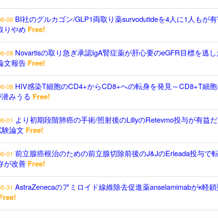
BI社のグルカゴン/GLP1両取り薬survodutideを4人に1人もが
06-09
取りやめ
Free!
Novartisの取り急ぎ承認IgA腎症薬が肝心要のeGFR目標を逃し
06-08
論文報告
Free!
HIV感染T細胞のCD4+からCD8+への転身を発見～CD8+T細
06-08
が潜みうる
Free!
より初期段階肺癌の手術/照射後のLillyのRetevmo投与が有益
06-01
試験論文
Free!
前立腺癌根治のための前立腺切除前後のJ&JのErleada投与で
06-01
存が改善
Free!
AstraZenecaのアミロイド線維除去促進薬anselamimabがκ軽
05-31
Free!