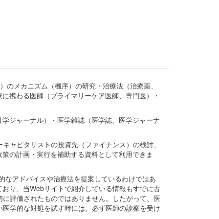
疾患、疾病）のメカニズム（機序）の研究・治療法（治療薬、
療に携わる医師（プライマリーケア医師、専門医）・
。
科学ジャーナル）・医学雑誌（医学誌、医学ジャーナ
ーキャピタリストの投資先（ファイナンス）の検討、
政策の計画・実行を補助する資料として利用できま
医学的なアドバイスや治療法を提案しているわけではあ
おり、当Webサイトで紹介している情報もすでに古
切に評価されたものではありません。したがって、医
い医学的な対処を試す時には、必ず医師の診察を受け