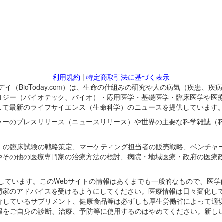
利用規約
|
特定商取引法に基づく表示
バイオトゥデイ（BioToday.com）は、生命の仕組みの研究や人の病気（
ロジー（バイオテック、バイオ）・応用医学・基礎医学・臨床医学や医
して最新のライフサイエンス（生命科学）のニュースを提供しています
ャーのプレスリリース（ニュースリリース）や世界の主要な科学雑誌（
A）の臨床試験の戦略策定、マーケティング担当者の販売戦略、ベンチャ
やその他の医療専門家の治療方法の検討、病院・地域医療・政府の医療
omが保有しています。このWebサイトの情報はあくまでも一般的なもので、
門家のアドバイスを受けるようにしてください。医療情報は日々変化して
紹介しているサプリメント、健康食品等は必ずしも厚生労働省によって適
情報をご自身の診断、治療、予防等に使用するのはやめてください。新し