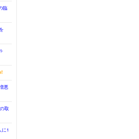
の臨
を
i-
e!
無増悪
の取
人に1