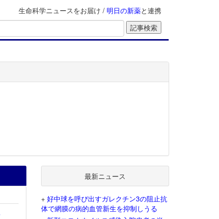
生命科学ニュースをお届け /
明日の新薬
と連携
最新ニュース
+
好中球を呼び出すガレクチン3の阻止抗
体で網膜の病的血管新生を抑制しうる
を