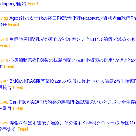
odingerが開始
Free!
Agios社の次世代の経口PK活性化薬tebapivatが鎌状赤血球症P
07-22
出来
Free!
重症肺炎HIV乳児の死亡がバルガンシクロビル治療で減るかも
07-19
Free!
心房細動患者PCI後の抗凝固薬と抗血小板薬の併用1か月が12
07-19
ず
Free!
BMSのKRAS阻害薬Krazatiの失敗に終わった大腸癌2番手治療P
07-07
果報告
Free!
Can-FiteがA3AR標的薬の膵癌Ph2a試験のいいとこ取り全生
07-02
披露目
Free!
寿命を伸ばす遺伝子治療、その名もKlotho(クロトー)を米国Minici
06-29
発売する
Free!