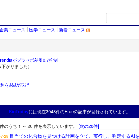
|
|
企業ニュース
医学ニュース
新着ニュース
endiaがプラセボ差引0.7抑制
→下がりました）
利をJ&Jが取得
）
BioToday
には現在3043件のFreeの記事が登録されています。
3 件のうち 1 ～ 20 件を表示しています。
[次の20件]
目当ての化合物を見つける計画を立て、実行し、判定するAI
07-29