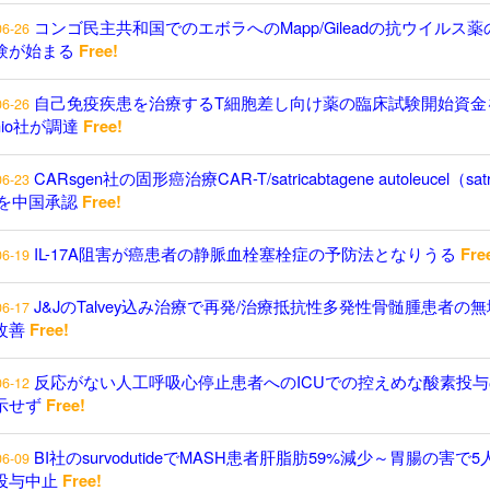
コンゴ民主共和国でのエボラへのMapp/Gileadの抗ウイルス薬
06-26
験が始まる
Free!
自己免疫疾患を治療するT細胞差し向け薬の臨床試験開始資金
06-26
enio社が調達
Free!
CARsgen社の固形癌治療CAR-T/satricabtagene autoleucel（satr
06-23
）を中国承認
Free!
IL-17A阻害が癌患者の静脈血栓塞栓症の予防法となりうる
Fre
06-19
J&JのTalvey込み治療で再発/治療抵抗性多発性骨髄腫患者の
06-17
改善
Free!
反応がない人工呼吸心停止患者へのICUでの控えめな酸素投与
06-12
示せず
Free!
BI社のsurvodutideでMASH患者肝脂肪59%減少～胃腸の害で5
06-09
投与中止
Free!