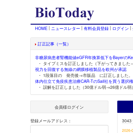
|
|
|
|
HOME
ニュースレター
有料会員登録
ログイン
訂正記事（一覧）
非糖尿病患者腎機能値eGFR年換算低下をBayerのKer
・ タイプミスを訂正しました（下がってきました
視力を回復する無線の網膜移植製品を欧州が承認
・ 1段落目の 発売後→市販品 に訂正しました。
体内仕立て免疫疾患治療CAR-TのSail社を買う選択権
・ 誤解を訂正しました（30億ドル弱→26億ドル弱
会員様ログイン
登録メールアドレス：
304
2026-