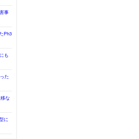
有害事
たPh3
胞にも
だった
転移な
鎖型に