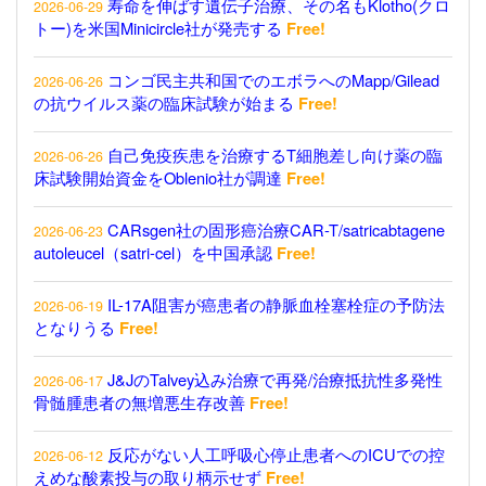
寿命を伸ばす遺伝子治療、その名もKlotho(クロ
2026-06-29
トー)を米国Minicircle社が発売する
Free!
コンゴ民主共和国でのエボラへのMapp/Gilead
2026-06-26
の抗ウイルス薬の臨床試験が始まる
Free!
自己免疫疾患を治療するT細胞差し向け薬の臨
2026-06-26
床試験開始資金をOblenio社が調達
Free!
CARsgen社の固形癌治療CAR-T/satricabtagene
2026-06-23
autoleucel（satri-cel）を中国承認
Free!
IL-17A阻害が癌患者の静脈血栓塞栓症の予防法
2026-06-19
となりうる
Free!
J&JのTalvey込み治療で再発/治療抵抗性多発性
2026-06-17
骨髄腫患者の無増悪生存改善
Free!
反応がない人工呼吸心停止患者へのICUでの控
2026-06-12
えめな酸素投与の取り柄示せず
Free!