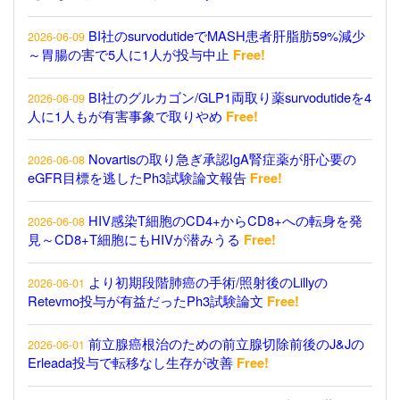
BI社のsurvodutideでMASH患者肝脂肪59%減少
2026-06-09
～胃腸の害で5人に1人が投与中止
Free!
BI社のグルカゴン/GLP1両取り薬survodutideを4
2026-06-09
人に1人もが有害事象で取りやめ
Free!
Novartisの取り急ぎ承認IgA腎症薬が肝心要の
2026-06-08
eGFR目標を逃したPh3試験論文報告
Free!
HIV感染T細胞のCD4+からCD8+への転身を発
2026-06-08
見～CD8+T細胞にもHIVが潜みうる
Free!
より初期段階肺癌の手術/照射後のLillyの
2026-06-01
Retevmo投与が有益だったPh3試験論文
Free!
前立腺癌根治のための前立腺切除前後のJ&Jの
2026-06-01
Erleada投与で転移なし生存が改善
Free!