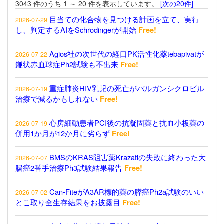
3043 件のうち 1 ～ 20 件を表示しています。
[次の20件]
目当ての化合物を見つける計画を立て、実行
2026-07-29
し、判定するAIをSchrodingerが開始
Free!
Agios社の次世代の経口PK活性化薬tebapivatが
2026-07-22
鎌状赤血球症Ph2試験も不出来
Free!
重症肺炎HIV乳児の死亡がバルガンシクロビル
2026-07-19
治療で減るかもしれない
Free!
心房細動患者PCI後の抗凝固薬と抗血小板薬の
2026-07-19
併用1か月が12か月に劣らず
Free!
BMSのKRAS阻害薬Krazatiの失敗に終わった大
2026-07-07
腸癌2番手治療Ph3試験結果報告
Free!
Can-FiteがA3AR標的薬の膵癌Ph2a試験のいい
2026-07-02
とこ取り全生存結果をお披露目
Free!