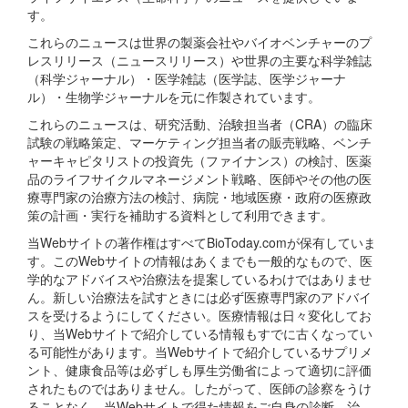
す。
これらのニュースは世界の製薬会社やバイオベンチャーのプ
レスリリース（ニュースリリース）や世界の主要な科学雑誌
（科学ジャーナル）・医学雑誌（医学誌、医学ジャーナ
ル）・生物学ジャーナルを元に作製されています。
これらのニュースは、研究活動、治験担当者（CRA）の臨床
試験の戦略策定、マーケティング担当者の販売戦略、ベンチ
ャーキャピタリストの投資先（ファイナンス）の検討、医薬
品のライフサイクルマネージメント戦略、医師やその他の医
療専門家の治療方法の検討、病院・地域医療・政府の医療政
策の計画・実行を補助する資料として利用できます。
当Webサイトの著作権はすべてBioToday.comが保有していま
す。このWebサイトの情報はあくまでも一般的なもので、医
学的なアドバイスや治療法を提案しているわけではありませ
ん。新しい治療法を試すときには必ず医療専門家のアドバイ
スを受けるようにしてください。医療情報は日々変化してお
り、当Webサイトで紹介している情報もすでに古くなってい
る可能性があります。当Webサイトで紹介しているサプリメ
ント、健康食品等は必ずしも厚生労働省によって適切に評価
されたものではありません。したがって、医師の診察をうけ
ることなく、当Webサイトで得た情報をご自身の診断、治