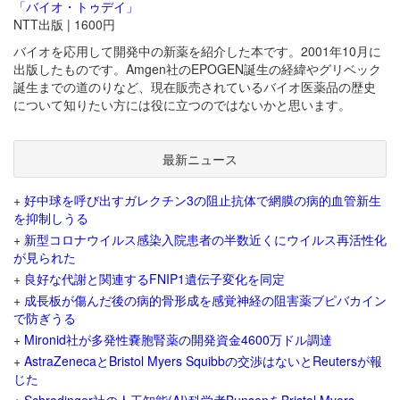
「バイオ・トゥデイ」
NTT出版 | 1600円
バイオを応用して開発中の新薬を紹介した本です。2001年10月に
出版したものです。Amgen社のEPOGEN誕生の経緯やグリベック
誕生までの道のりなど、現在販売されているバイオ医薬品の歴史
について知りたい方には役に立つのではないかと思います。
最新ニュース
+
好中球を呼び出すガレクチン3の阻止抗体で網膜の病的血管新生
を抑制しうる
+
新型コロナウイルス感染入院患者の半数近くにウイルス再活性化
が見られた
+
良好な代謝と関連するFNIP1遺伝子変化を同定
+
成長板が傷んだ後の病的骨形成を感覚神経の阻害薬ブピバカイン
で防ぎうる
+
Mironid社が多発性嚢胞腎薬の開発資金4600万ドル調達
+
AstraZenecaとBristol Myers Squibbの交渉はないとReutersが報
じた