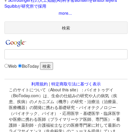
+
Schrodinger社の人工知能(AI)科学者BunsenをBristol Myers
Squibbが研究所で採用
more...
検索
Web
BioToday
利用規約
|
特定商取引法に基づく表示
このサイトについて（About this site）：バイオトゥデイ
（BioToday.com）は、生命の仕組みの研究や人の病気（疾
患、疾病）のメカニズム（機序）の研究・治療法（治療薬、
医療機器）の開発に携わる基礎研究・バイオテクノロジー
（バイオテック、バイオ）・応用医学・基礎医学・臨床医学
や医療に携わる医師（プライマリーケア医師、専門医）・看
護師・薬剤師・介護福祉士などの医療専門家に対して最新の
ライフサイエンス（生命科学）のニュースを提供していま