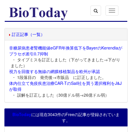
Toggle
navigation
訂正記事（一覧）
非糖尿病患者腎機能値eGFR年換算低下をBayerのKerendiaが
プラセボ差引0.7抑制
・ タイプミスを訂正しました（下がってきました→下がり
ました）
視力を回復する無線の網膜移植製品を欧州が承認
・ 1段落目の 発売後→市販品 に訂正しました。
体内仕立て免疫疾患治療CAR-TのSail社を買う選択権利をJ&J
が取得
・ 誤解を訂正しました（30億ドル弱→26億ドル弱）
BioToday
には現在3043件のFreeの記事が登録されていま
す。