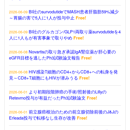
BI社のsurvodutideでMASH患者肝脂肪59%減少
2026-06-09
～胃腸の害で5人に1人が投与中止
Free!
BI社のグルカゴン/GLP1両取り薬survodutideを4
2026-06-09
人に1人もが有害事象で取りやめ
Free!
Novartisの取り急ぎ承認IgA腎症薬が肝心要の
2026-06-08
eGFR目標を逃したPh3試験論文報告
Free!
HIV感染T細胞のCD4+からCD8+への転身を発
2026-06-08
見～CD8+T細胞にもHIVが潜みうる
Free!
より初期段階肺癌の手術/照射後のLillyの
2026-06-01
Retevmo投与が有益だったPh3試験論文
Free!
前立腺癌根治のための前立腺切除前後のJ&Jの
2026-06-01
Erleada投与で転移なし生存が改善
Free!