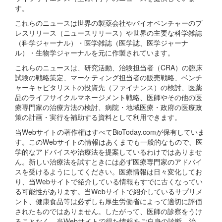
す。
これらのニュースは世界の製薬会社やバイオベンチャーのプ
レスリリース（ニュースリリース）や世界の主要な科学雑誌
（科学ジャーナル）・医学雑誌（医学誌、医学ジャーナ
ル）・生物学ジャーナルを元に作製されています。
これらのニュースは、研究活動、治験担当者（CRA）の臨床
試験の戦略策定、マーケティング担当者の販売戦略、ベンチ
ャーキャピタリストの投資先（ファイナンス）の検討、医薬
品のライフサイクルマネージメント戦略、医師やその他の医
療専門家の治療方法の検討、病院・地域医療・政府の医療政
策の計画・実行を補助する資料として利用できます。
当Webサイトの著作権はすべてBioToday.comが保有していま
す。このWebサイトの情報はあくまでも一般的なもので、医
学的なアドバイスや治療法を提案しているわけではありませ
ん。新しい治療法を試すときには必ず医療専門家のアドバイ
スを受けるようにしてください。医療情報は日々変化してお
り、当Webサイトで紹介している情報もすでに古くなってい
る可能性があります。当Webサイトで紹介しているサプリメ
ント、健康食品等は必ずしも厚生労働省によって適切に評価
されたものではありません。したがって、医師の診察をうけ
ることなく、当Webサイトで得た情報をご自身の診断、治