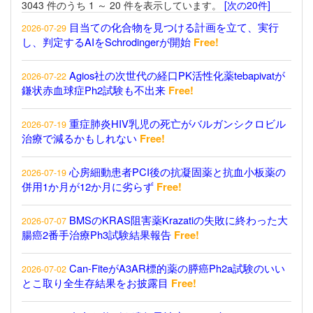
3043 件のうち 1 ～ 20 件を表示しています。
[次の20件]
目当ての化合物を見つける計画を立て、実行
2026-07-29
し、判定するAIをSchrodingerが開始
Free!
Agios社の次世代の経口PK活性化薬tebapivatが
2026-07-22
鎌状赤血球症Ph2試験も不出来
Free!
重症肺炎HIV乳児の死亡がバルガンシクロビル
2026-07-19
治療で減るかもしれない
Free!
心房細動患者PCI後の抗凝固薬と抗血小板薬の
2026-07-19
併用1か月が12か月に劣らず
Free!
BMSのKRAS阻害薬Krazatiの失敗に終わった大
2026-07-07
腸癌2番手治療Ph3試験結果報告
Free!
Can-FiteがA3AR標的薬の膵癌Ph2a試験のいい
2026-07-02
とこ取り全生存結果をお披露目
Free!