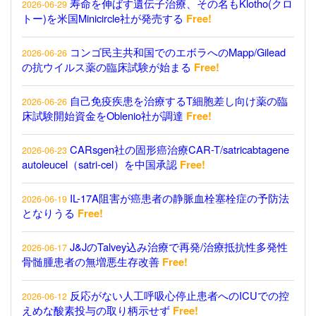
寿命を伸ばす遺伝子治療、その名もKlotho(クロ
2026-06-29
トー)を米国Minicircle社が発売する
Free!
コンゴ民主共和国でのエボラへのMapp/Gilead
2026-06-26
の抗ウイルス薬の臨床試験が始まる
Free!
自己免疫疾患を治療するT細胞差し向け薬の臨
2026-06-26
床試験開始資金をOblenio社が調達
Free!
CARsgen社の固形癌治療CAR-T/satricabtagene
2026-06-23
autoleucel（satri-cel）を中国承認
Free!
IL-17A阻害が癌患者の静脈血栓塞栓症の予防法
2026-06-19
となりうる
Free!
J&JのTalvey込み治療で再発/治療抵抗性多発性
2026-06-17
骨髄腫患者の無増悪生存改善
Free!
反応がない人工呼吸心停止患者へのICUでの控
2026-06-12
えめな酸素投与の取り柄示せず
Free!