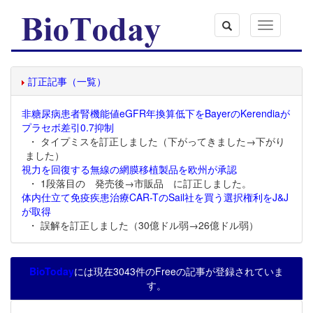
Toggle
navigation
訂正記事（一覧）
非糖尿病患者腎機能値eGFR年換算低下をBayerのKerendiaが
プラセボ差引0.7抑制
・ タイプミスを訂正しました（下がってきました→下がり
ました）
視力を回復する無線の網膜移植製品を欧州が承認
・ 1段落目の 発売後→市販品 に訂正しました。
体内仕立て免疫疾患治療CAR-TのSail社を買う選択権利をJ&J
が取得
・ 誤解を訂正しました（30億ドル弱→26億ドル弱）
BioToday
には現在3043件のFreeの記事が登録されていま
す。