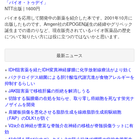
「バイオ・トゥデイ」
NTT出版 | 1600円
バイオを応用して開発中の新薬を紹介した本です。2001年10月に
出版したものです。Amgen社のEPOGEN誕生の経緯やグリベック
誕生までの道のりなど、現在販売されているバイオ医薬品の歴史
について知りたい方には役に立つのではないかと思います。
最新ニュース
+
IDH阻害薬を経たIDH変異神経膠腫に化学放射線療法がより効く
+
バクテロイデス細菌による胆汁酸塩代謝亢進が食物アレルギーを
抑制するらしい
+
JAK阻害薬で移植肝臓の拒絶を解消しうる
+
切除する脳腫瘍の在処を知らせ、取り零し癌細胞を死なす蛍光ナ
ノザイムを開発
+
肩腱板損傷を悪化させる脂肪生成を線維脂肪生成前駆細胞
（FAP）のDLK1が防ぐ
+
V2a介在神経が豊富な脊髄介在神経の移植が脊髄損傷ラットに有
効