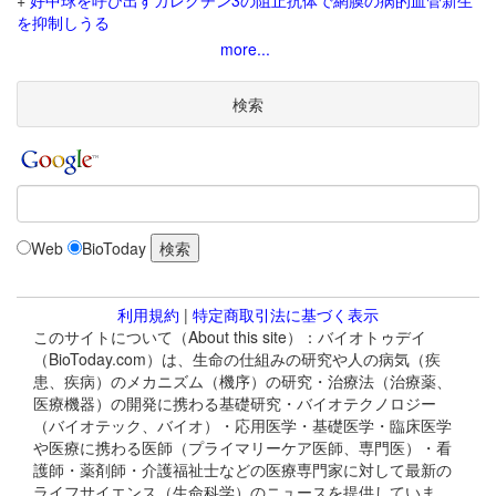
+
好中球を呼び出すガレクチン3の阻止抗体で網膜の病的血管新生
を抑制しうる
more...
検索
Web
BioToday
利用規約
|
特定商取引法に基づく表示
このサイトについて（About this site）：バイオトゥデイ
（BioToday.com）は、生命の仕組みの研究や人の病気（疾
患、疾病）のメカニズム（機序）の研究・治療法（治療薬、
医療機器）の開発に携わる基礎研究・バイオテクノロジー
（バイオテック、バイオ）・応用医学・基礎医学・臨床医学
や医療に携わる医師（プライマリーケア医師、専門医）・看
護師・薬剤師・介護福祉士などの医療専門家に対して最新の
ライフサイエンス（生命科学）のニュースを提供していま