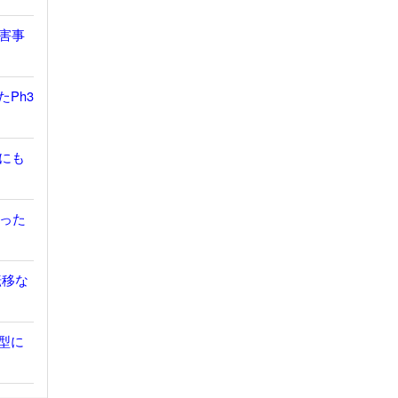
有害事
たPh3
胞にも
だった
転移な
鎖型に