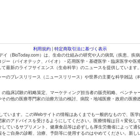
利用規約
|
特定商取引法に基づく表示
バイオトゥデイ（BioToday.com）は、生命の仕組みの研究や人の病気（
ロジー（バイオテック、バイオ）・応用医学・基礎医学・臨床医学や医
して最新のライフサイエンス（生命科学）のニュースを提供しています
ャーのプレスリリース（ニュースリリース）や世界の主要な科学雑誌（
A）の臨床試験の戦略策定、マーケティング担当者の販売戦略、ベンチャ
やその他の医療専門家の治療方法の検討、病院・地域医療・政府の医療
omが保有しています。このWebサイトの情報はあくまでも一般的なもので、
門家のアドバイスを受けるようにしてください。医療情報は日々変化して
紹介しているサプリメント、健康食品等は必ずしも厚生労働省によって適
情報をご自身の診断、治療、予防等に使用するのはやめてください。新し