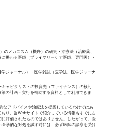
疾患、疾病）のメカニズム（機序）の研究・治療法（治療薬、
療に携わる医師（プライマリーケア医師、専門医）・
。
科学ジャーナル）・医学雑誌（医学誌、医学ジャーナ
ーキャピタリストの投資先（ファイナンス）の検討、
政策の計画・実行を補助する資料として利用できま
医学的なアドバイスや治療法を提案しているわけではあ
おり、当Webサイトで紹介している情報もすでに古
切に評価されたものではありません。したがって、医
い医学的な対処を試す時には、必ず医師の診察を受け