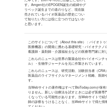
す。Amgen社のEPOGEN誕生の経緯やグ
リベック誕生までの道のりなど、現在販
売されているバイオ医薬品の歴史につい
て知りたい方には役に立つのではないか
と思います。
このサイトについて（About this site）：
医療機器）の開発に携わる基礎研究・バイオテクノ
看護師・薬剤師・介護福祉士などの医療専門家に対
これらのニュースは世界の製薬会社やバイオベンチ
ル）・生物学ジャーナルを元に作製されています。
これらのニュースは、研究活動、治験担当者（CR
医薬品のライフサイクルマネージメント戦略、医師
す。
当Webサイトの著作権はすべてBioToday.c
りません。新しい治療法を試すときには必ず医療専
くなっている可能性があります。当Webサイトで
師の診察をうけることなく、当Webサイトで得た
てください。