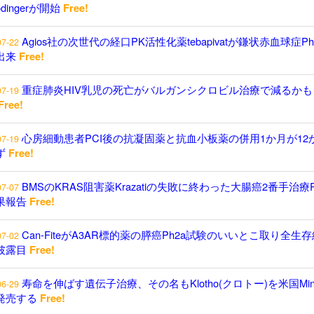
odingerが開始
Free!
Agios社の次世代の経口PK活性化薬tebapivatが鎌状赤血球症P
07-22
出来
Free!
重症肺炎HIV乳児の死亡がバルガンシクロビル治療で減るかも
07-19
Free!
心房細動患者PCI後の抗凝固薬と抗血小板薬の併用1か月が12
07-19
ず
Free!
BMSのKRAS阻害薬Krazatiの失敗に終わった大腸癌2番手治療P
07-07
果報告
Free!
Can-FiteがA3AR標的薬の膵癌Ph2a試験のいいとこ取り全生
07-02
披露目
Free!
寿命を伸ばす遺伝子治療、その名もKlotho(クロトー)を米国Minici
06-29
発売する
Free!