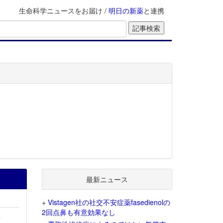
生命科学ニュースをお届け /
明日の新薬
と連携
最新ニュース
+
Vistagen社の社交不安症薬fasedienolの
2回点鼻も有意効果なし
を