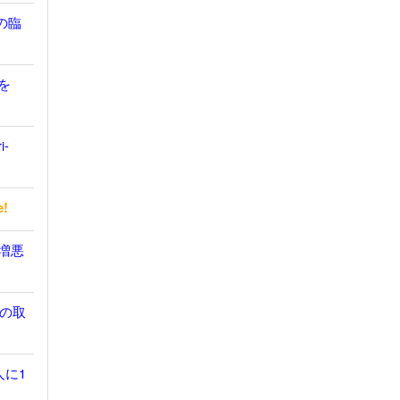
の臨
を
i-
e!
無増悪
の取
人に1