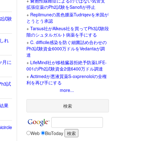
+
嚢胞性線維症によるのではない気管支
拡張症薬のPh2試験をSanofiが停止
+
Replimuneの黒色腫薬Tudriqevを米国が
h2試験
とうとう承認
+
Tarsus社がAlkeus社を買ってPh3試験段
階のシュタルガルト病薬を手にする
しれ
+
C. difficile感染を防ぐ細菌詰め合わせの
Ph3試験資金6000万ドルをVedantaが調
達
か月に
+
LifeMind社が移植臓器拒絶予防薬LIFE-
001のPh2試験資金2億6400万ドル調達
+
Actimedが悪液質薬S-oxprenololの全権
利を再び手にする
h3試
more...
存結果
検索
rcle
Web
BioToday