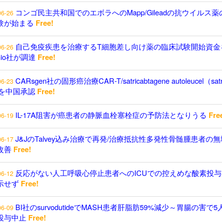
コンゴ民主共和国でのエボラへのMapp/Gileadの抗ウイルス薬
06-26
験が始まる
Free!
自己免疫疾患を治療するT細胞差し向け薬の臨床試験開始資金
06-26
enio社が調達
Free!
CARsgen社の固形癌治療CAR-T/satricabtagene autoleucel（satr
06-23
）を中国承認
Free!
IL-17A阻害が癌患者の静脈血栓塞栓症の予防法となりうる
Fre
06-19
J&JのTalvey込み治療で再発/治療抵抗性多発性骨髄腫患者の
06-17
改善
Free!
反応がない人工呼吸心停止患者へのICUでの控えめな酸素投与
06-12
示せず
Free!
BI社のsurvodutideでMASH患者肝脂肪59%減少～胃腸の害で5
06-09
投与中止
Free!