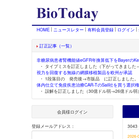
|
|
|
|
HOME
ニュースレター
有料会員登録
ログイン
訂正記事（一覧）
非糖尿病患者腎機能値eGFR年換算低下をBayerのKer
・ タイプミスを訂正しました（下がってきました
視力を回復する無線の網膜移植製品を欧州が承認
・ 1段落目の 発売後→市販品 に訂正しました。
体内仕立て免疫疾患治療CAR-TのSail社を買う選択権
・ 誤解を訂正しました（30億ドル弱→26億ドル弱
会員様ログイン
登録メールアドレス：
304
2026-