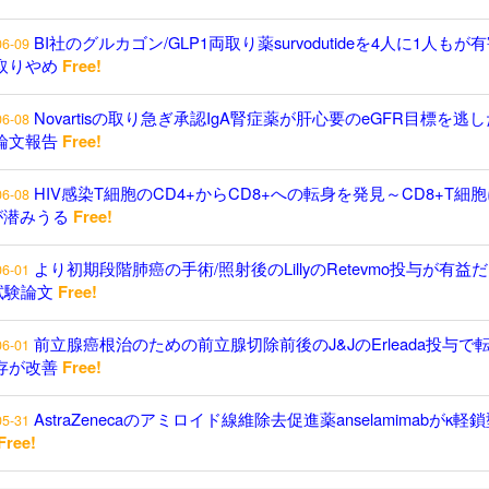
BI社のグルカゴン/GLP1両取り薬survodutideを4人に1人もが
06-09
取りやめ
Free!
Novartisの取り急ぎ承認IgA腎症薬が肝心要のeGFR目標を逃し
06-08
論文報告
Free!
HIV感染T細胞のCD4+からCD8+への転身を発見～CD8+T細
06-08
が潜みうる
Free!
より初期段階肺癌の手術/照射後のLillyのRetevmo投与が有益
06-01
試験論文
Free!
前立腺癌根治のための前立腺切除前後のJ&JのErleada投与で
06-01
存が改善
Free!
AstraZenecaのアミロイド線維除去促進薬anselamimabがκ軽
05-31
Free!