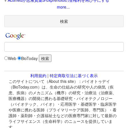
+
Actimedが悪液質薬S-oxprenololの全権利を再び手にする
more...
検索
Web
BioToday
利用規約
|
特定商取引法に基づく表示
このサイトについて（About this site）：バイオトゥデイ
（BioToday.com）は、生命の仕組みの研究や人の病気（疾
患、疾病）のメカニズム（機序）の研究・治療法（治療薬、
医療機器）の開発に携わる基礎研究・バイオテクノロジー
（バイオテック、バイオ）・応用医学・基礎医学・臨床医学
や医療に携わる医師（プライマリーケア医師、専門医）・看
護師・薬剤師・介護福祉士などの医療専門家に対して最新の
ライフサイエンス（生命科学）のニュースを提供していま
す。