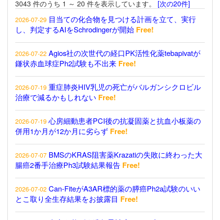
3043 件のうち 1 ～ 20 件を表示しています。
[次の20件]
目当ての化合物を見つける計画を立て、実行
2026-07-29
し、判定するAIをSchrodingerが開始
Free!
Agios社の次世代の経口PK活性化薬tebapivatが
2026-07-22
鎌状赤血球症Ph2試験も不出来
Free!
重症肺炎HIV乳児の死亡がバルガンシクロビル
2026-07-19
治療で減るかもしれない
Free!
心房細動患者PCI後の抗凝固薬と抗血小板薬の
2026-07-19
併用1か月が12か月に劣らず
Free!
BMSのKRAS阻害薬Krazatiの失敗に終わった大
2026-07-07
腸癌2番手治療Ph3試験結果報告
Free!
Can-FiteがA3AR標的薬の膵癌Ph2a試験のいい
2026-07-02
とこ取り全生存結果をお披露目
Free!