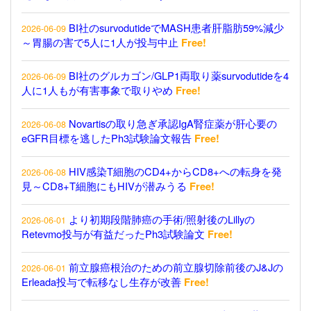
BI社のsurvodutideでMASH患者肝脂肪59%減少
2026-06-09
～胃腸の害で5人に1人が投与中止
Free!
BI社のグルカゴン/GLP1両取り薬survodutideを4
2026-06-09
人に1人もが有害事象で取りやめ
Free!
Novartisの取り急ぎ承認IgA腎症薬が肝心要の
2026-06-08
eGFR目標を逃したPh3試験論文報告
Free!
HIV感染T細胞のCD4+からCD8+への転身を発
2026-06-08
見～CD8+T細胞にもHIVが潜みうる
Free!
より初期段階肺癌の手術/照射後のLillyの
2026-06-01
Retevmo投与が有益だったPh3試験論文
Free!
前立腺癌根治のための前立腺切除前後のJ&Jの
2026-06-01
Erleada投与で転移なし生存が改善
Free!