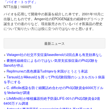
「バイオ・トゥデイ」
NTT出版 | 1600円
バイオを応用して開発中の新薬を紹介した本です。2001年10月に
出版したものです。Amgen社のEPOGEN誕生の経緯やグリベック
誕生までの道のりなど、現在販売されているバイオ医薬品の歴史
について知りたい方には役に立つのではないかと思います。
最新ニュース
+
Vistagen社の社交不安症薬fasedienolの2回点鼻も有意効果なし
+
嚢胞性線維症によるのではない気管支拡張症薬のPh2試験を
Sanofiが停止
+
Replimuneの黒色腫薬Tudriqevを米国がとうとう承認
+
Tarsus社がAlkeus社を買ってPh3試験段階のシュタルガルト病薬
を手にする
+
C. difficile感染を防ぐ細菌詰め合わせのPh3試験資金6000万ドル
をVedantaが調達
+
LifeMind社が移植臓器拒絶予防薬LIFE-001のPh2試験資金2億
6400万ドル調達