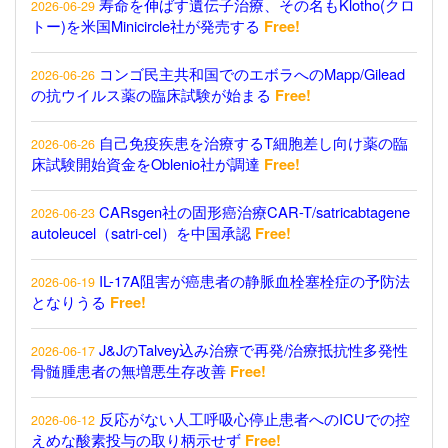
寿命を伸ばす遺伝子治療、その名もKlotho(クロ
2026-06-29
トー)を米国Minicircle社が発売する
Free!
コンゴ民主共和国でのエボラへのMapp/Gilead
2026-06-26
の抗ウイルス薬の臨床試験が始まる
Free!
自己免疫疾患を治療するT細胞差し向け薬の臨
2026-06-26
床試験開始資金をOblenio社が調達
Free!
CARsgen社の固形癌治療CAR-T/satricabtagene
2026-06-23
autoleucel（satri-cel）を中国承認
Free!
IL-17A阻害が癌患者の静脈血栓塞栓症の予防法
2026-06-19
となりうる
Free!
J&JのTalvey込み治療で再発/治療抵抗性多発性
2026-06-17
骨髄腫患者の無増悪生存改善
Free!
反応がない人工呼吸心停止患者へのICUでの控
2026-06-12
えめな酸素投与の取り柄示せず
Free!