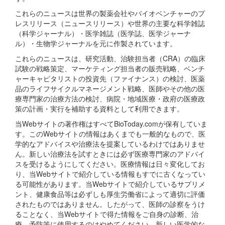
これらのニュースは世界の製薬会社やバイオベンチャーのプ
レスリリース（ニュースリリース）や世界の主要な科学雑誌
（科学ジャーナル）・医学雑誌（医学誌、医学ジャーナ
ル）・生物学ジャーナルを元に作製されています。
これらのニュースは、研究活動、治験担当者（CRA）の臨床
試験の戦略策定、マーケティング担当者の販売戦略、ベンチ
ャーキャピタリストの投資先（ファイナンス）の検討、医薬
品のライフサイクルマネージメント戦略、医師やその他の医
療専門家の治療方法の検討、病院・地域医療・政府の医療政
策の計画・実行を補助する資料として利用できます。
当Webサイトの著作権はすべてBioToday.comが保有していま
す。このWebサイトの情報はあくまでも一般的なもので、医
学的なアドバイスや治療法を提案しているわけではありませ
ん。新しい治療法を試すときには必ず医療専門家のアドバイ
スを受けるようにしてください。医療情報は日々変化してお
り、当Webサイトで紹介している情報もすでに古くなってい
る可能性があります。当Webサイトで紹介しているサプリメ
ント、健康食品等は必ずしも厚生労働省によって適切に評価
されたものではありません。したがって、医師の診察をうけ
ることなく、当Webサイトで得た情報をご自身の診断、治
療、予防等に使用するのはやめてください。新しい医学的な