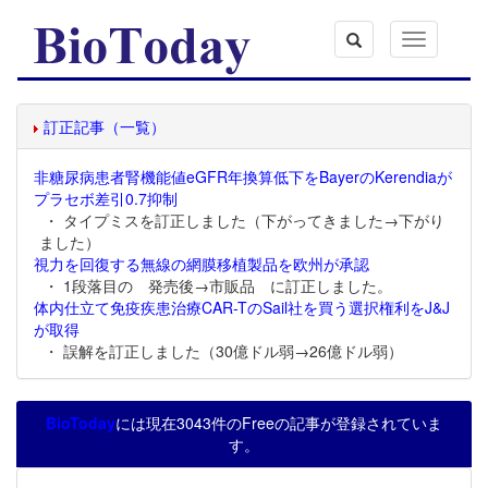
Toggle
navigation
訂正記事（一覧）
非糖尿病患者腎機能値eGFR年換算低下をBayerのKerendiaが
プラセボ差引0.7抑制
・ タイプミスを訂正しました（下がってきました→下がり
ました）
視力を回復する無線の網膜移植製品を欧州が承認
・ 1段落目の 発売後→市販品 に訂正しました。
体内仕立て免疫疾患治療CAR-TのSail社を買う選択権利をJ&J
が取得
・ 誤解を訂正しました（30億ドル弱→26億ドル弱）
BioToday
には現在3043件のFreeの記事が登録されていま
す。