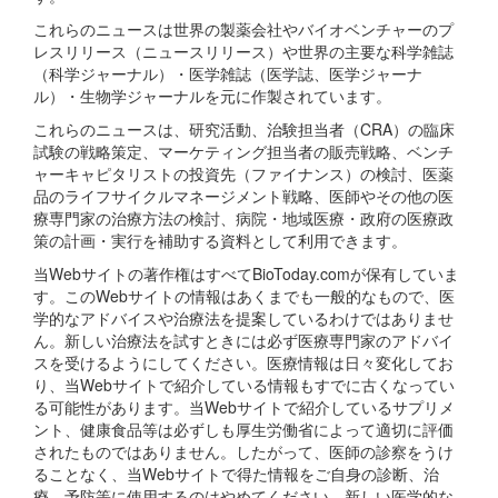
これらのニュースは世界の製薬会社やバイオベンチャーのプ
レスリリース（ニュースリリース）や世界の主要な科学雑誌
（科学ジャーナル）・医学雑誌（医学誌、医学ジャーナ
ル）・生物学ジャーナルを元に作製されています。
これらのニュースは、研究活動、治験担当者（CRA）の臨床
試験の戦略策定、マーケティング担当者の販売戦略、ベンチ
ャーキャピタリストの投資先（ファイナンス）の検討、医薬
品のライフサイクルマネージメント戦略、医師やその他の医
療専門家の治療方法の検討、病院・地域医療・政府の医療政
策の計画・実行を補助する資料として利用できます。
当Webサイトの著作権はすべてBioToday.comが保有していま
す。このWebサイトの情報はあくまでも一般的なもので、医
学的なアドバイスや治療法を提案しているわけではありませ
ん。新しい治療法を試すときには必ず医療専門家のアドバイ
スを受けるようにしてください。医療情報は日々変化してお
り、当Webサイトで紹介している情報もすでに古くなってい
る可能性があります。当Webサイトで紹介しているサプリメ
ント、健康食品等は必ずしも厚生労働省によって適切に評価
されたものではありません。したがって、医師の診察をうけ
ることなく、当Webサイトで得た情報をご自身の診断、治
療、予防等に使用するのはやめてください。新しい医学的な