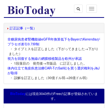
Toggle
navigation
訂正記事（一覧）
非糖尿病患者腎機能値eGFR年換算低下をBayerのKerendiaが
プラセボ差引0.7抑制
・ タイプミスを訂正しました（下がってきました→下がり
ました）
視力を回復する無線の網膜移植製品を欧州が承認
・ 1段落目の 発売後→市販品 に訂正しました。
体内仕立て免疫疾患治療CAR-TのSail社を買う選択権利をJ&J
が取得
・ 誤解を訂正しました（30億ドル弱→26億ドル弱）
BioToday
には現在3043件のFreeの記事が登録されていま
す。