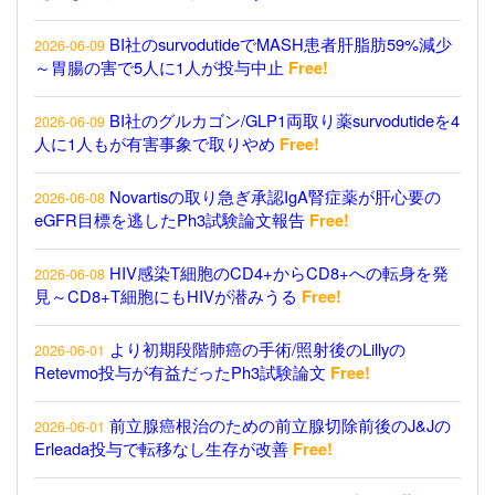
BI社のsurvodutideでMASH患者肝脂肪59%減少
2026-06-09
～胃腸の害で5人に1人が投与中止
Free!
BI社のグルカゴン/GLP1両取り薬survodutideを4
2026-06-09
人に1人もが有害事象で取りやめ
Free!
Novartisの取り急ぎ承認IgA腎症薬が肝心要の
2026-06-08
eGFR目標を逃したPh3試験論文報告
Free!
HIV感染T細胞のCD4+からCD8+への転身を発
2026-06-08
見～CD8+T細胞にもHIVが潜みうる
Free!
より初期段階肺癌の手術/照射後のLillyの
2026-06-01
Retevmo投与が有益だったPh3試験論文
Free!
前立腺癌根治のための前立腺切除前後のJ&Jの
2026-06-01
Erleada投与で転移なし生存が改善
Free!