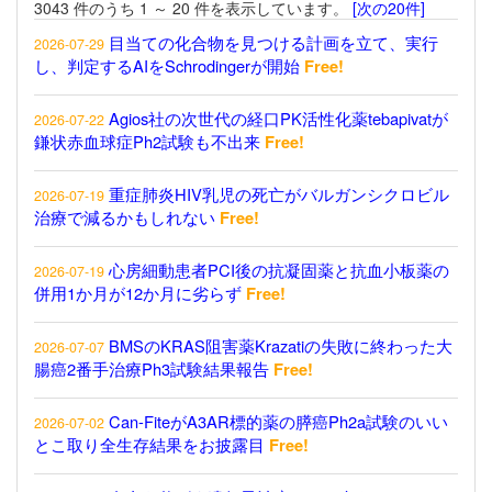
3043 件のうち 1 ～ 20 件を表示しています。
[次の20件]
目当ての化合物を見つける計画を立て、実行
2026-07-29
し、判定するAIをSchrodingerが開始
Free!
Agios社の次世代の経口PK活性化薬tebapivatが
2026-07-22
鎌状赤血球症Ph2試験も不出来
Free!
重症肺炎HIV乳児の死亡がバルガンシクロビル
2026-07-19
治療で減るかもしれない
Free!
心房細動患者PCI後の抗凝固薬と抗血小板薬の
2026-07-19
併用1か月が12か月に劣らず
Free!
BMSのKRAS阻害薬Krazatiの失敗に終わった大
2026-07-07
腸癌2番手治療Ph3試験結果報告
Free!
Can-FiteがA3AR標的薬の膵癌Ph2a試験のいい
2026-07-02
とこ取り全生存結果をお披露目
Free!