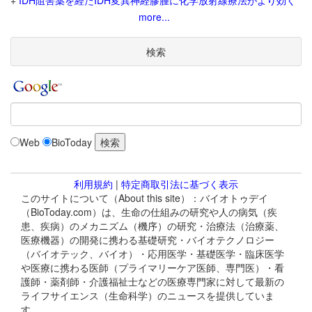
+
IDH阻害薬を経たIDH変異神経膠腫に化学放射線療法がより効く
more...
検索
Web
BioToday
利用規約
|
特定商取引法に基づく表示
このサイトについて（About this site）：バイオトゥデイ
（BioToday.com）は、生命の仕組みの研究や人の病気（疾
患、疾病）のメカニズム（機序）の研究・治療法（治療薬、
医療機器）の開発に携わる基礎研究・バイオテクノロジー
（バイオテック、バイオ）・応用医学・基礎医学・臨床医学
や医療に携わる医師（プライマリーケア医師、専門医）・看
護師・薬剤師・介護福祉士などの医療専門家に対して最新の
ライフサイエンス（生命科学）のニュースを提供していま
す。