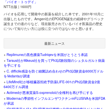
「バイオ・トゥデイ」
NTT出版 | 1600円
バイオを応用して開発中の新薬を紹介した本です。2001年10月に
出版したものです。Amgen社のEPOGEN誕生の経緯やグリベック
誕生までの道のりなど、現在販売されているバイオ医薬品の歴史
について知りたい方には役に立つのではないかと思います。
最新ニュース
+
Replimuneの黒色腫薬Tudriqevを米国がとうとう承認
+
Tarsus社がAlkeus社を買ってPh3試験段階のシュタルガルト病薬
を手にする
+
C. difficile感染を防ぐ細菌詰め合わせのPh3試験資金6000万ドル
をVedantaが調達
+
LifeMind社が移植臓器拒絶予防薬LIFE-001のPh2試験資金2億
6400万ドル調達
+
Actimedが悪液質薬S-oxprenololの全権利を再び手にする
+
Modernaの季節性インフルエンザワクチンmFLUSIVAを米国FDA
が承認