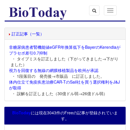
Toggle
navigation
訂正記事（一覧）
非糖尿病患者腎機能値eGFR年換算低下をBayerのKerendiaが
プラセボ差引0.7抑制
・ タイプミスを訂正しました（下がってきました→下がり
ました）
視力を回復する無線の網膜移植製品を欧州が承認
・ 1段落目の 発売後→市販品 に訂正しました。
体内仕立て免疫疾患治療CAR-TのSail社を買う選択権利をJ&J
が取得
・ 誤解を訂正しました（30億ドル弱→26億ドル弱）
BioToday
には現在3043件のFreeの記事が登録されていま
す。