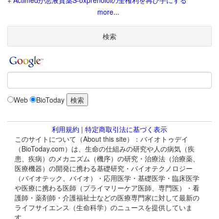
+
Actimedが悪液質薬S-oxprenololの全権利を再び手にする
more...
検索
Web
BioToday
利用規約
|
特定商取引法に基づく表示
このサイトについて（About this site）：バイオトゥデイ
（BioToday.com）は、生命の仕組みの研究や人の病気（疾
患、疾病）のメカニズム（機序）の研究・治療法（治療薬、
医療機器）の開発に携わる基礎研究・バイオテクノロジー
（バイオテック、バイオ）・応用医学・基礎医学・臨床医学
や医療に携わる医師（プライマリーケア医師、専門医）・看
護師・薬剤師・介護福祉士などの医療専門家に対して最新の
ライフサイエンス（生命科学）のニュースを提供していま
す。