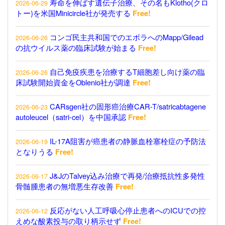
寿命を伸ばす遺伝子治療、その名もKlotho(クロ
2026-06-29
トー)を米国Minicircle社が発売する
Free!
コンゴ民主共和国でのエボラへのMapp/Gilead
2026-06-26
の抗ウイルス薬の臨床試験が始まる
Free!
自己免疫疾患を治療するT細胞差し向け薬の臨
2026-06-26
床試験開始資金をOblenio社が調達
Free!
CARsgen社の固形癌治療CAR-T/satricabtagene
2026-06-23
autoleucel（satri-cel）を中国承認
Free!
IL-17A阻害が癌患者の静脈血栓塞栓症の予防法
2026-06-19
となりうる
Free!
J&JのTalvey込み治療で再発/治療抵抗性多発性
2026-06-17
骨髄腫患者の無増悪生存改善
Free!
反応がない人工呼吸心停止患者へのICUでの控
2026-06-12
えめな酸素投与の取り柄示せず
Free!