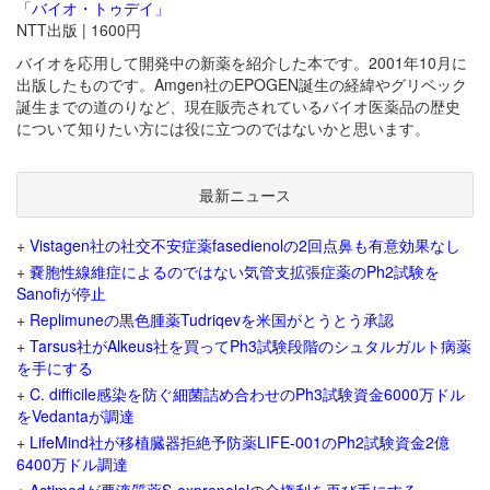
「バイオ・トゥデイ」
NTT出版 | 1600円
バイオを応用して開発中の新薬を紹介した本です。2001年10月に
出版したものです。Amgen社のEPOGEN誕生の経緯やグリベック
誕生までの道のりなど、現在販売されているバイオ医薬品の歴史
について知りたい方には役に立つのではないかと思います。
最新ニュース
+
Vistagen社の社交不安症薬fasedienolの2回点鼻も有意効果なし
+
嚢胞性線維症によるのではない気管支拡張症薬のPh2試験を
Sanofiが停止
+
Replimuneの黒色腫薬Tudriqevを米国がとうとう承認
+
Tarsus社がAlkeus社を買ってPh3試験段階のシュタルガルト病薬
を手にする
+
C. difficile感染を防ぐ細菌詰め合わせのPh3試験資金6000万ドル
をVedantaが調達
+
LifeMind社が移植臓器拒絶予防薬LIFE-001のPh2試験資金2億
6400万ドル調達