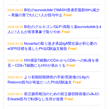
BI社のsurvodutideでMASH患者肝脂肪59%減少
2026-06-09
～胃腸の害で5人に1人が投与中止
Free!
BI社のグルカゴン/GLP1両取り薬survodutideを4
2026-06-09
人に1人もが有害事象で取りやめ
Free!
Novartisの取り急ぎ承認IgA腎症薬が肝心要の
2026-06-08
eGFR目標を逃したPh3試験論文報告
Free!
HIV感染T細胞のCD4+からCD8+への転身を発
2026-06-08
見～CD8+T細胞にもHIVが潜みうる
Free!
より初期段階肺癌の手術/照射後のLillyの
2026-06-01
Retevmo投与が有益だったPh3試験論文
Free!
前立腺癌根治のための前立腺切除前後のJ&Jの
2026-06-01
Erleada投与で転移なし生存が改善
Free!