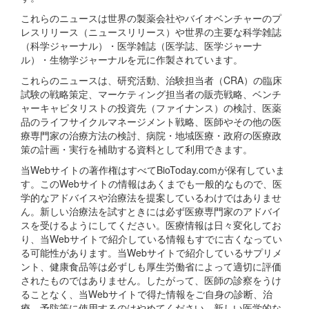
これらのニュースは世界の製薬会社やバイオベンチャーのプ
レスリリース（ニュースリリース）や世界の主要な科学雑誌
（科学ジャーナル）・医学雑誌（医学誌、医学ジャーナ
ル）・生物学ジャーナルを元に作製されています。
これらのニュースは、研究活動、治験担当者（CRA）の臨床
試験の戦略策定、マーケティング担当者の販売戦略、ベンチ
ャーキャピタリストの投資先（ファイナンス）の検討、医薬
品のライフサイクルマネージメント戦略、医師やその他の医
療専門家の治療方法の検討、病院・地域医療・政府の医療政
策の計画・実行を補助する資料として利用できます。
当Webサイトの著作権はすべてBioToday.comが保有していま
す。このWebサイトの情報はあくまでも一般的なもので、医
学的なアドバイスや治療法を提案しているわけではありませ
ん。新しい治療法を試すときには必ず医療専門家のアドバイ
スを受けるようにしてください。医療情報は日々変化してお
り、当Webサイトで紹介している情報もすでに古くなってい
る可能性があります。当Webサイトで紹介しているサプリメ
ント、健康食品等は必ずしも厚生労働省によって適切に評価
されたものではありません。したがって、医師の診察をうけ
ることなく、当Webサイトで得た情報をご自身の診断、治
療、予防等に使用するのはやめてください。新しい医学的な