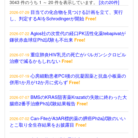
3043 件のうち 1 ～ 20 件を表示しています。
[次の20件]
目当ての化合物を見つける計画を立て、実行
2026-07-29
し、判定するAIをSchrodingerが開始
Free!
Agios社の次世代の経口PK活性化薬tebapivatが
2026-07-22
鎌状赤血球症Ph2試験も不出来
Free!
重症肺炎HIV乳児の死亡がバルガンシクロビル
2026-07-19
治療で減るかもしれない
Free!
心房細動患者PCI後の抗凝固薬と抗血小板薬の
2026-07-19
併用1か月が12か月に劣らず
Free!
BMSのKRAS阻害薬Krazatiの失敗に終わった大
2026-07-07
腸癌2番手治療Ph3試験結果報告
Free!
Can-FiteがA3AR標的薬の膵癌Ph2a試験のいい
2026-07-02
とこ取り全生存結果をお披露目
Free!