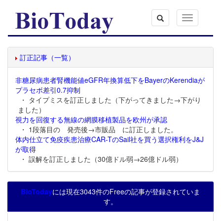
Toggle
navigation
訂正記事（一覧）
非糖尿病患者腎機能値eGFR年換算低下をBayerのKerendiaが
プラセボ差引0.7抑制
・ タイプミスを訂正しました（下がってきました→下がり
ました）
視力を回復する無線の網膜移植製品を欧州が承認
・ 1段落目の 発売後→市販品 に訂正しました。
体内仕立て免疫疾患治療CAR-TのSail社を買う選択権利をJ&J
が取得
・ 誤解を訂正しました（30億ドル弱→26億ドル弱）
BioToday
には現在3043件のFreeの記事が登録されていま
す。