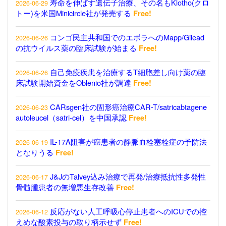
寿命を伸ばす遺伝子治療、その名もKlotho(クロ
2026-06-29
トー)を米国Minicircle社が発売する
Free!
コンゴ民主共和国でのエボラへのMapp/Gilead
2026-06-26
の抗ウイルス薬の臨床試験が始まる
Free!
自己免疫疾患を治療するT細胞差し向け薬の臨
2026-06-26
床試験開始資金をOblenio社が調達
Free!
CARsgen社の固形癌治療CAR-T/satricabtagene
2026-06-23
autoleucel（satri-cel）を中国承認
Free!
IL-17A阻害が癌患者の静脈血栓塞栓症の予防法
2026-06-19
となりうる
Free!
J&JのTalvey込み治療で再発/治療抵抗性多発性
2026-06-17
骨髄腫患者の無増悪生存改善
Free!
反応がない人工呼吸心停止患者へのICUでの控
2026-06-12
えめな酸素投与の取り柄示せず
Free!