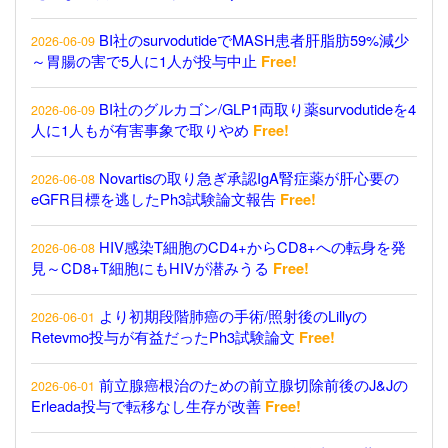
BI社のsurvodutideでMASH患者肝脂肪59%減少
2026-06-09
～胃腸の害で5人に1人が投与中止
Free!
BI社のグルカゴン/GLP1両取り薬survodutideを4
2026-06-09
人に1人もが有害事象で取りやめ
Free!
Novartisの取り急ぎ承認IgA腎症薬が肝心要の
2026-06-08
eGFR目標を逃したPh3試験論文報告
Free!
HIV感染T細胞のCD4+からCD8+への転身を発
2026-06-08
見～CD8+T細胞にもHIVが潜みうる
Free!
より初期段階肺癌の手術/照射後のLillyの
2026-06-01
Retevmo投与が有益だったPh3試験論文
Free!
前立腺癌根治のための前立腺切除前後のJ&Jの
2026-06-01
Erleada投与で転移なし生存が改善
Free!