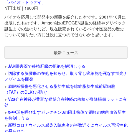
「バイオ・トゥデイ」
NTT出版 | 1600円
バイオを応用して開発中の新薬を紹介した本です。2001年10月に
出版したものです。Amgen社のEPOGEN誕生の経緯やグリベック
誕生までの道のりなど、現在販売されているバイオ医薬品の歴史
について知りたい方には役に立つのではないかと思います。
最新ニュース
+
JAK阻害薬で移植肝臓の拒絶を解消しうる
+
切除する脳腫瘍の在処を知らせ、取り零し癌細胞を死なす蛍光ナ
ノザイムを開発
+
肩腱板損傷を悪化させる脂肪生成を線維脂肪生成前駆細胞
（FAP）のDLK1が防ぐ
+
V2a介在神経が豊富な脊髄介在神経の移植が脊髄損傷ラットに有
効
+
好中球を呼び出すガレクチン3の阻止抗体で網膜の病的血管新生
を抑制しうる
+
新型コロナウイルス感染入院患者の半数近くにウイルス再活性化
が見られた