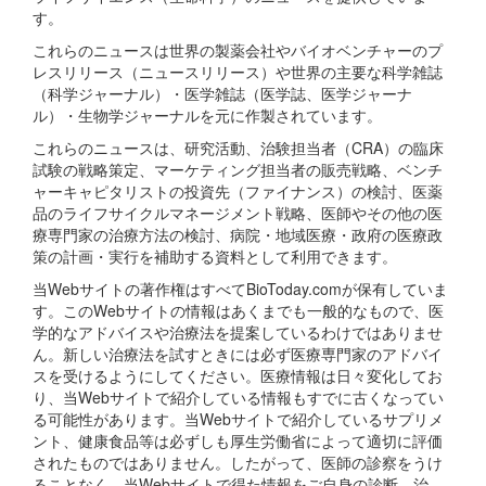
す。
これらのニュースは世界の製薬会社やバイオベンチャーのプ
レスリリース（ニュースリリース）や世界の主要な科学雑誌
（科学ジャーナル）・医学雑誌（医学誌、医学ジャーナ
ル）・生物学ジャーナルを元に作製されています。
これらのニュースは、研究活動、治験担当者（CRA）の臨床
試験の戦略策定、マーケティング担当者の販売戦略、ベンチ
ャーキャピタリストの投資先（ファイナンス）の検討、医薬
品のライフサイクルマネージメント戦略、医師やその他の医
療専門家の治療方法の検討、病院・地域医療・政府の医療政
策の計画・実行を補助する資料として利用できます。
当Webサイトの著作権はすべてBioToday.comが保有していま
す。このWebサイトの情報はあくまでも一般的なもので、医
学的なアドバイスや治療法を提案しているわけではありませ
ん。新しい治療法を試すときには必ず医療専門家のアドバイ
スを受けるようにしてください。医療情報は日々変化してお
り、当Webサイトで紹介している情報もすでに古くなってい
る可能性があります。当Webサイトで紹介しているサプリメ
ント、健康食品等は必ずしも厚生労働省によって適切に評価
されたものではありません。したがって、医師の診察をうけ
ることなく、当Webサイトで得た情報をご自身の診断、治