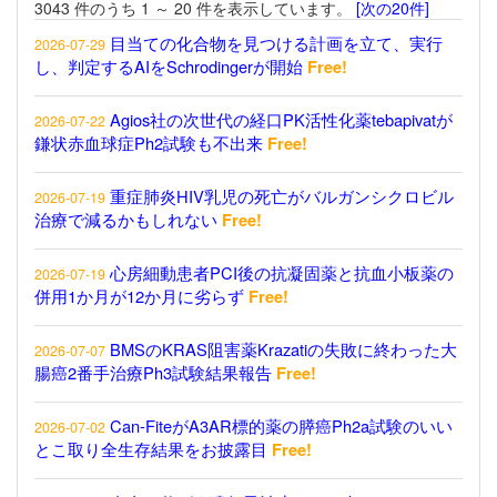
3043 件のうち 1 ～ 20 件を表示しています。
[次の20件]
目当ての化合物を見つける計画を立て、実行
2026-07-29
し、判定するAIをSchrodingerが開始
Free!
Agios社の次世代の経口PK活性化薬tebapivatが
2026-07-22
鎌状赤血球症Ph2試験も不出来
Free!
重症肺炎HIV乳児の死亡がバルガンシクロビル
2026-07-19
治療で減るかもしれない
Free!
心房細動患者PCI後の抗凝固薬と抗血小板薬の
2026-07-19
併用1か月が12か月に劣らず
Free!
BMSのKRAS阻害薬Krazatiの失敗に終わった大
2026-07-07
腸癌2番手治療Ph3試験結果報告
Free!
Can-FiteがA3AR標的薬の膵癌Ph2a試験のいい
2026-07-02
とこ取り全生存結果をお披露目
Free!