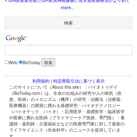
+
IDH阻害薬を経たIDH変異神経膠腫に化学放射線療法がより効く
more...
検索
Web
BioToday
利用規約
|
特定商取引法に基づく表示
このサイトについて（About this site）：バイオトゥデイ
（BioToday.com）は、生命の仕組みの研究や人の病気（疾
患、疾病）のメカニズム（機序）の研究・治療法（治療薬、
医療機器）の開発に携わる基礎研究・バイオテクノロジー
（バイオテック、バイオ）・応用医学・基礎医学・臨床医学
や医療に携わる医師（プライマリーケア医師、専門医）・看
護師・薬剤師・介護福祉士などの医療専門家に対して最新の
ライフサイエンス（生命科学）のニュースを提供していま
す。