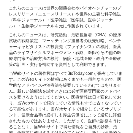
これらのニュースは世界の製薬会社やバイオベンチャーのプ
レスリリース（ニュースリリース）や世界の主要な科学雑誌
（科学ジャーナル）・医学雑誌（医学誌、医学ジャーナ
ル）・生物学ジャーナルを元に作製されています。
これらのニュースは、研究活動、治験担当者（CRA）の臨床
試験の戦略策定、マーケティング担当者の販売戦略、ベンチ
ャーキャピタリストの投資先（ファイナンス）の検討、医薬
品のライフサイクルマネージメント戦略、医師やその他の医
療専門家の治療方法の検討、病院・地域医療・政府の医療政
策の計画・実行を補助する資料として利用できます。
当Webサイトの著作権はすべてBioToday.comが保有していま
す。このWebサイトの情報はあくまでも一般的なもので、医
学的なアドバイスや治療法を提案しているわけではありませ
ん。新しい治療法を試すときには必ず医療専門家のアドバイ
スを受けるようにしてください。医療情報は日々変化してお
り、当Webサイトで紹介している情報もすでに古くなってい
る可能性があります。当Webサイトで紹介しているサプリメ
ント、健康食品等は必ずしも厚生労働省によって適切に評価
されたものではありません。したがって、医師の診察をうけ
ることなく、当Webサイトで得た情報をご自身の診断、治
療、予防等に使用するのはやめてください。新しい医学的な