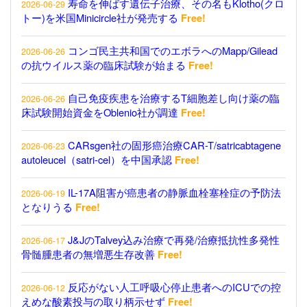
寿命を伸ばす遺伝子治療、その名もKlotho(クロ
2026-06-29
トー)を米国Minicircle社が発売する
Free!
コンゴ民主共和国でのエボラへのMapp/Gilead
2026-06-26
の抗ウイルス薬の臨床試験が始まる
Free!
自己免疫疾患を治療するT細胞差し向け薬の臨
2026-06-26
床試験開始資金をOblenio社が調達
Free!
CARsgen社の固形癌治療CAR-T/satricabtagene
2026-06-23
autoleucel（satri-cel）を中国承認
Free!
IL-17A阻害が癌患者の静脈血栓塞栓症の予防法
2026-06-19
となりうる
Free!
J&JのTalvey込み治療で再発/治療抵抗性多発性
2026-06-17
骨髄腫患者の無増悪生存改善
Free!
反応がない人工呼吸心停止患者へのICUでの控
2026-06-12
えめな酸素投与の取り柄示せず
Free!