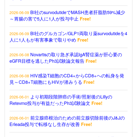
BI社のsurvodutideでMASH患者肝脂肪59%減少
2026-06-09
～胃腸の害で5人に1人が投与中止
Free!
BI社のグルカゴン/GLP1両取り薬survodutideを4
2026-06-09
人に1人もが有害事象で取りやめ
Free!
Novartisの取り急ぎ承認IgA腎症薬が肝心要の
2026-06-08
eGFR目標を逃したPh3試験論文報告
Free!
HIV感染T細胞のCD4+からCD8+への転身を発
2026-06-08
見～CD8+T細胞にもHIVが潜みうる
Free!
より初期段階肺癌の手術/照射後のLillyの
2026-06-01
Retevmo投与が有益だったPh3試験論文
Free!
前立腺癌根治のための前立腺切除前後のJ&Jの
2026-06-01
Erleada投与で転移なし生存が改善
Free!