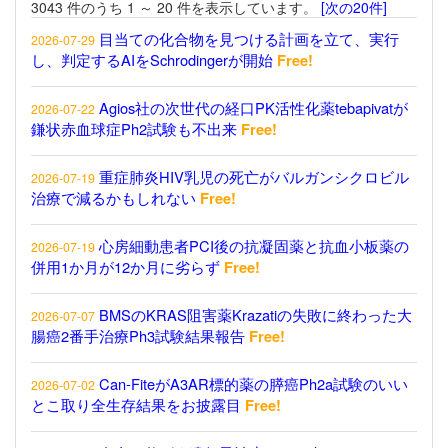
3043 件のうち 1 ～ 20 件を表示しています。
[次の20件]
目当ての化合物を見つける計画を立て、実行
2026-07-29
し、判定するAIをSchrodingerが開始
Free!
Agios社の次世代の経口PK活性化薬tebapivatが
2026-07-22
鎌状赤血球症Ph2試験も不出来
Free!
重症肺炎HIV乳児の死亡がバルガンシクロビル
2026-07-19
治療で減るかもしれない
Free!
心房細動患者PCI後の抗凝固薬と抗血小板薬の
2026-07-19
併用1か月が12か月に劣らず
Free!
BMSのKRAS阻害薬Krazatiの失敗に終わった大
2026-07-07
腸癌2番手治療Ph3試験結果報告
Free!
Can-FiteがA3AR標的薬の膵癌Ph2a試験のいい
2026-07-02
とこ取り全生存結果をお披露目
Free!