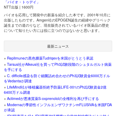
「バイオ・トゥデイ」
NTT出版 | 1600円
バイオを応用して開発中の新薬を紹介した本です。2001年10月に
出版したものです。Amgen社のEPOGEN誕生の経緯やグリベック
誕生までの道のりなど、現在販売されているバイオ医薬品の歴史
について知りたい方には役に立つのではないかと思います。
最新ニュース
+
Replimuneの黒色腫薬Tudriqevを米国がとうとう承認
+
Tarsus社がAlkeus社を買ってPh3試験段階のシュタルガルト病薬
を手にする
+
C. difficile感染を防ぐ細菌詰め合わせのPh3試験資金6000万ドル
をVedantaが調達
+
LifeMind社が移植臓器拒絶予防薬LIFE-001のPh2試験資金2億
6400万ドル調達
+
Actimedが悪液質薬S-oxprenololの全権利を再び手にする
+
Modernaの季節性インフルエンザワクチンmFLUSIVAを米国FDA
が承認