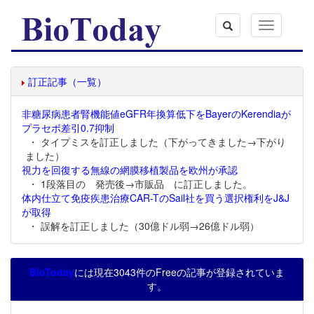
Toggle
navigation
訂正記事（一覧）
非糖尿病患者腎機能値eGFR年換算低下をBayerのKerendiaが
プラセボ差引0.7抑制
・ タイプミスを訂正しました（下がってきました→下がり
ました）
視力を回復する無線の網膜移植製品を欧州が承認
・ 1段落目の 発売後→市販品 に訂正しました。
体内仕立て免疫疾患治療CAR-TのSail社を買う選択権利をJ&J
が取得
・ 誤解を訂正しました（30億ドル弱→26億ドル弱）
BioToday
には現在3043件のFreeの記事が登録されていま
す。