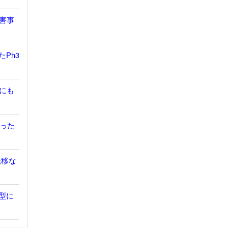
有害事
たPh3
胞にも
だった
転移な
鎖型に