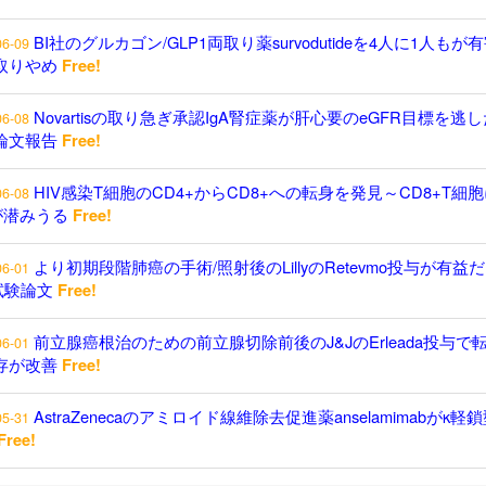
BI社のグルカゴン/GLP1両取り薬survodutideを4人に1人もが
06-09
取りやめ
Free!
Novartisの取り急ぎ承認IgA腎症薬が肝心要のeGFR目標を逃し
06-08
論文報告
Free!
HIV感染T細胞のCD4+からCD8+への転身を発見～CD8+T細
06-08
が潜みうる
Free!
より初期段階肺癌の手術/照射後のLillyのRetevmo投与が有益
06-01
試験論文
Free!
前立腺癌根治のための前立腺切除前後のJ&JのErleada投与で
06-01
存が改善
Free!
AstraZenecaのアミロイド線維除去促進薬anselamimabがκ軽
05-31
Free!