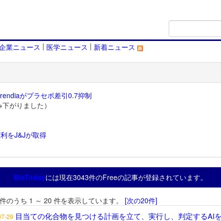
|
|
企業ニュース
医学ニュース
新着ニュース
endiaがプラセボ差引0.7抑制
→下がりました）
利をJ&Jが取得
）
BioToday
には現在3043件のFreeの記事が登録されています。
3 件のうち 1 ～ 20 件を表示しています。
[次の20件]
目当ての化合物を見つける計画を立て、実行し、判定するAI
07-29