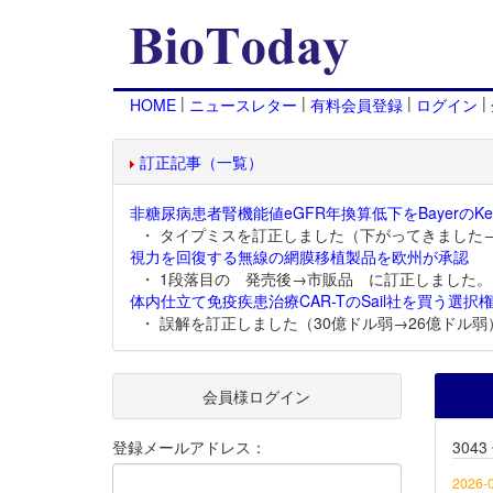
|
|
|
|
HOME
ニュースレター
有料会員登録
ログイン
訂正記事（一覧）
非糖尿病患者腎機能値eGFR年換算低下をBayerのKer
・ タイプミスを訂正しました（下がってきました
視力を回復する無線の網膜移植製品を欧州が承認
・ 1段落目の 発売後→市販品 に訂正しました。
体内仕立て免疫疾患治療CAR-TのSail社を買う選択権
・ 誤解を訂正しました（30億ドル弱→26億ドル弱
会員様ログイン
登録メールアドレス：
304
2026-