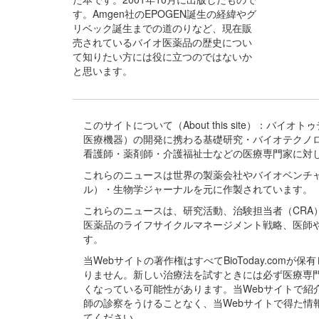
す。Amgen社のEPOGEN誕生の経緯やグ
リベック誕生までの道のりなど、現在販
売されているバイオ医薬品の歴史につい
て知りたい方には役に立つのではないか
と思います。
このサイトについて（About this site）：
医療機器）の開発に携わる基礎研究・バイオテクノ
看護師・薬剤師・介護福祉士などの医療専門家に対
これらのニュースは世界の製薬会社やバイオベンチ
ル）・生物学ジャーナルを元に作製されています。
これらのニュースは、研究活動、治験担当者（CR
医薬品のライフサイクルマネージメント戦略、医師
す。
当Webサイトの著作権はすべてBioToday.c
りません。新しい治療法を試すときには必ず医療専
くなっている可能性があります。当Webサイトで
師の診察をうけることなく、当Webサイトで得た
てください。