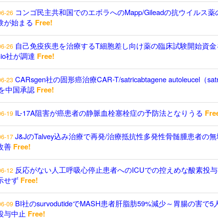
コンゴ民主共和国でのエボラへのMapp/Gileadの抗ウイルス薬
06-26
験が始まる
Free!
自己免疫疾患を治療するT細胞差し向け薬の臨床試験開始資金
06-26
enio社が調達
Free!
CARsgen社の固形癌治療CAR-T/satricabtagene autoleucel（satr
06-23
）を中国承認
Free!
IL-17A阻害が癌患者の静脈血栓塞栓症の予防法となりうる
Fre
06-19
J&JのTalvey込み治療で再発/治療抵抗性多発性骨髄腫患者の
06-17
改善
Free!
反応がない人工呼吸心停止患者へのICUでの控えめな酸素投与
06-12
示せず
Free!
BI社のsurvodutideでMASH患者肝脂肪59%減少～胃腸の害で5
06-09
投与中止
Free!