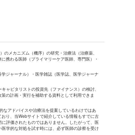
疾患、疾病）のメカニズム（機序）の研究・治療法（治療薬、
療に携わる医師（プライマリーケア医師、専門医）・
。
科学ジャーナル）・医学雑誌（医学誌、医学ジャーナ
ーキャピタリストの投資先（ファイナンス）の検討、
政策の計画・実行を補助する資料として利用できま
医学的なアドバイスや治療法を提案しているわけではあ
おり、当Webサイトで紹介している情報もすでに古
切に評価されたものではありません。したがって、医
い医学的な対処を試す時には、必ず医師の診察を受け