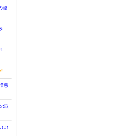
の臨
を
i-
e!
無増悪
の取
人に1