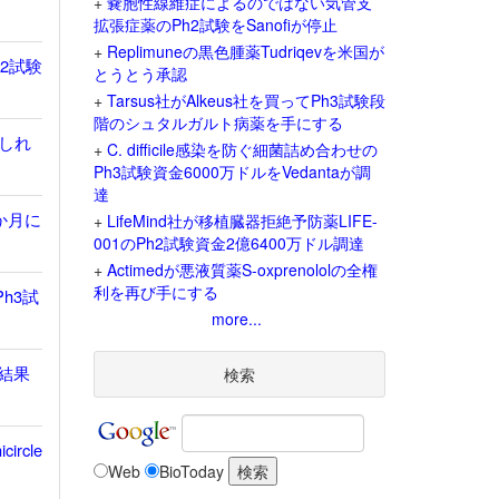
+
嚢胞性線維症によるのではない気管支
拡張症薬のPh2試験をSanofiが停止
+
Replimuneの黒色腫薬Tudriqevを米国が
h2試験
とうとう承認
+
Tarsus社がAlkeus社を買ってPh3試験段
階のシュタルガルト病薬を手にする
しれ
+
C. difficile感染を防ぐ細菌詰め合わせの
Ph3試験資金6000万ドルをVedantaが調
達
か月に
+
LifeMind社が移植臓器拒絶予防薬LIFE-
001のPh2試験資金2億6400万ドル調達
+
Actimedが悪液質薬S-oxprenololの全権
利を再び手にする
h3試
more...
存結果
検索
rcle
Web
BioToday