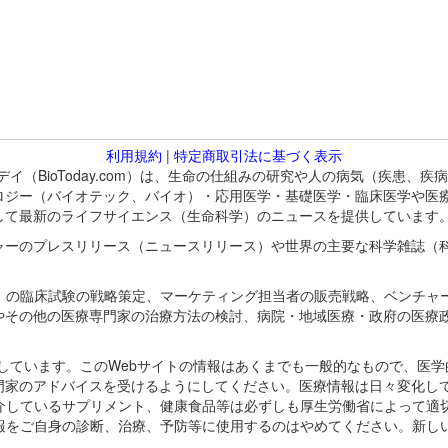
利用規約
|
特定商取引法に基づく表示
バイオトゥデイ（BioToday.com）は、生命の仕組みの研究や人の病気（
ロジー（バイオテック、バイオ）・応用医学・基礎医学・臨床医学や医
して最新のライフサイエンス（生命科学）のニュースを提供しています
ャーのプレスリリース（ニュースリリース）や世界の主要な科学雑誌（
A）の臨床試験の戦略策定、マーケティング担当者の販売戦略、ベンチャ
やその他の医療専門家の治療方法の検討、病院・地域医療・政府の医療
omが保有しています。このWebサイトの情報はあくまでも一般的なもので、
門家のアドバイスを受けるようにしてください。医療情報は日々変化して
紹介しているサプリメント、健康食品等は必ずしも厚生労働省によって適
情報をご自身の診断、治療、予防等に使用するのはやめてください。新し