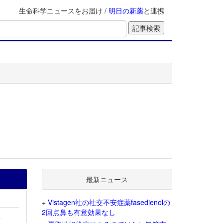
生命科学ニュースをお届け /
明日の新薬
と連携
最新ニュース
+
Vistagen社の社交不安症薬fasedienolの
2回点鼻も有意効果なし
を