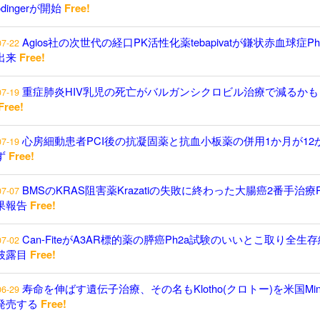
odingerが開始
Free!
Agios社の次世代の経口PK活性化薬tebapivatが鎌状赤血球症P
07-22
出来
Free!
重症肺炎HIV乳児の死亡がバルガンシクロビル治療で減るかも
07-19
Free!
心房細動患者PCI後の抗凝固薬と抗血小板薬の併用1か月が12
07-19
ず
Free!
BMSのKRAS阻害薬Krazatiの失敗に終わった大腸癌2番手治療P
07-07
果報告
Free!
Can-FiteがA3AR標的薬の膵癌Ph2a試験のいいとこ取り全生
07-02
披露目
Free!
寿命を伸ばす遺伝子治療、その名もKlotho(クロトー)を米国Minici
06-29
発売する
Free!