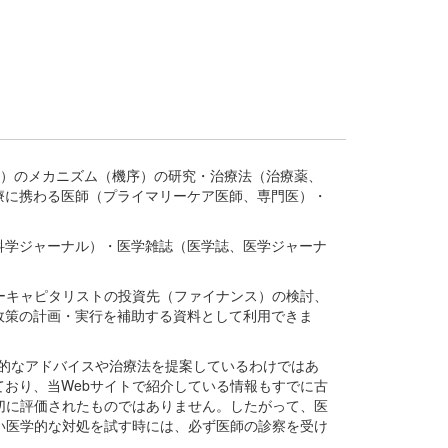
疾患、疾病）のメカニズム（機序）の研究・治療法（治療薬、
療に携わる医師（プライマリーケア医師、専門医）・
。
科学ジャーナル）・医学雑誌（医学誌、医学ジャーナ
ーキャピタリストの投資先（ファイナンス）の検討、
政策の計画・実行を補助する資料として利用できま
医学的なアドバイスや治療法を提案しているわけではあ
おり、当Webサイトで紹介している情報もすでに古
切に評価されたものではありません。したがって、医
い医学的な対処を試す時には、必ず医師の診察を受け