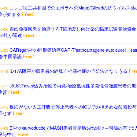
コンゴ民主共和国でのエボラへのMapp/Gileadの抗ウイルス薬
06-26
験が始まる
Free!
自己免疫疾患を治療するT細胞差し向け薬の臨床試験開始資金
06-26
enio社が調達
Free!
CARsgen社の固形癌治療CAR-T/satricabtagene autoleucel（satr
06-23
）を中国承認
Free!
IL-17A阻害が癌患者の静脈血栓塞栓症の予防法となりうる
Fre
06-19
J&JのTalvey込み治療で再発/治療抵抗性多発性骨髄腫患者の
06-17
改善
Free!
反応がない人工呼吸心停止患者へのICUでの控えめな酸素投与
06-12
示せず
Free!
BI社のsurvodutideでMASH患者肝脂肪59%減少～胃腸の害で5
06-09
投与中止
Free!