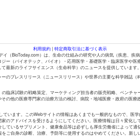
利用規約
|
特定商取引法に基づく表示
バイオトゥデイ（BioToday.com）は、生命の仕組みの研究や人の病気（
ロジー（バイオテック、バイオ）・応用医学・基礎医学・臨床医学や医
して最新のライフサイエンス（生命科学）のニュースを提供しています
ャーのプレスリリース（ニュースリリース）や世界の主要な科学雑誌（
A）の臨床試験の戦略策定、マーケティング担当者の販売戦略、ベンチャ
やその他の医療専門家の治療方法の検討、病院・地域医療・政府の医療
omが保有しています。このWebサイトの情報はあくまでも一般的なもので、
門家のアドバイスを受けるようにしてください。医療情報は日々変化して
紹介しているサプリメント、健康食品等は必ずしも厚生労働省によって適
情報をご自身の診断、治療、予防等に使用するのはやめてください。新し