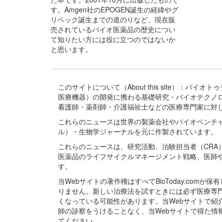
す。Amgen社のEPOGEN誕生の経緯やグ
リベック誕生までの道のりなど、現在販
売されているバイオ医薬品の歴史につい
て知りたい方には役に立つのではないか
と思います。
このサイトについて（About this site）：
医療機器）の開発に携わる基礎研究・バイオテクノ
看護師・薬剤師・介護福祉士などの医療専門家に対
これらのニュースは世界の製薬会社やバイオベンチ
ル）・生物学ジャーナルを元に作製されています。
これらのニュースは、研究活動、治験担当者（CR
医薬品のライフサイクルマネージメント戦略、医師
す。
当Webサイトの著作権はすべてBioToday.c
りません。新しい治療法を試すときには必ず医療専
くなっている可能性があります。当Webサイトで
師の診察をうけることなく、当Webサイトで得た
てください。