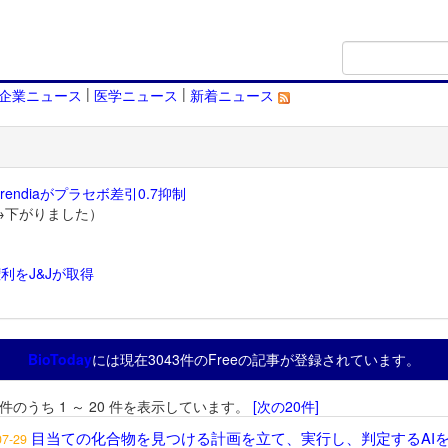
|
|
企業ニュース
医学ニュース
新着ニュース
endiaがプラセボ差引0.7抑制
→下がりました）
利をJ&Jが取得
）
BioToday
には現在3043件のFreeの記事が登録されています。
3 件のうち 1 ～ 20 件を表示しています。
[次の20件]
目当ての化合物を見つける計画を立て、実行し、判定するAI
07-29