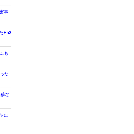
有害事
たPh3
胞にも
だった
転移な
鎖型に