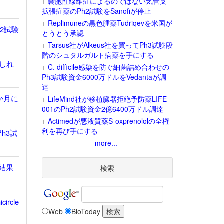
+
嚢胞性線維症によるのではない気管支
拡張症薬のPh2試験をSanofiが停止
+
Replimuneの黒色腫薬Tudriqevを米国が
h2試験
とうとう承認
+
Tarsus社がAlkeus社を買ってPh3試験段
階のシュタルガルト病薬を手にする
しれ
+
C. difficile感染を防ぐ細菌詰め合わせの
Ph3試験資金6000万ドルをVedantaが調
達
か月に
+
LifeMind社が移植臓器拒絶予防薬LIFE-
001のPh2試験資金2億6400万ドル調達
+
Actimedが悪液質薬S-oxprenololの全権
利を再び手にする
h3試
more...
存結果
検索
rcle
Web
BioToday