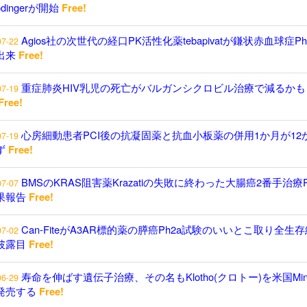
odingerが開始
Free!
Agios社の次世代の経口PK活性化薬tebapivatが鎌状赤血球症P
07-22
出来
Free!
重症肺炎HIV乳児の死亡がバルガンシクロビル治療で減るかも
07-19
Free!
心房細動患者PCI後の抗凝固薬と抗血小板薬の併用1か月が12
07-19
ず
Free!
BMSのKRAS阻害薬Krazatiの失敗に終わった大腸癌2番手治療P
07-07
果報告
Free!
Can-FiteがA3AR標的薬の膵癌Ph2a試験のいいとこ取り全生
07-02
披露目
Free!
寿命を伸ばす遺伝子治療、その名もKlotho(クロトー)を米国Minici
06-29
発売する
Free!