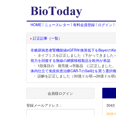
|
|
|
|
HOME
ニュースレター
有料会員登録
ログイン
訂正記事（一覧）
非糖尿病患者腎機能値eGFR年換算低下をBayerのKer
・ タイプミスを訂正しました（下がってきました
視力を回復する無線の網膜移植製品を欧州が承認
・ 1段落目の 発売後→市販品 に訂正しました。
体内仕立て免疫疾患治療CAR-TのSail社を買う選択権
・ 誤解を訂正しました（30億ドル弱→26億ドル弱
会員様ログイン
登録メールアドレス：
304
2026-