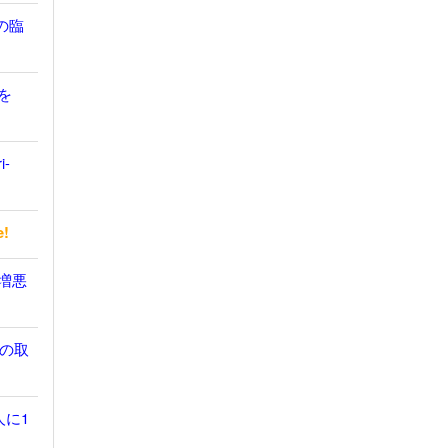
の臨
を
i-
e!
無増悪
の取
人に1