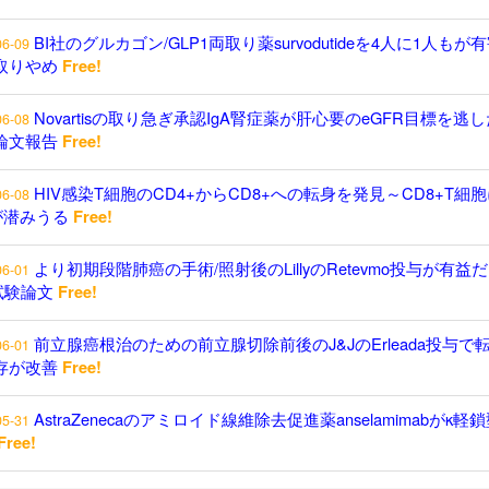
BI社のグルカゴン/GLP1両取り薬survodutideを4人に1人もが
06-09
取りやめ
Free!
Novartisの取り急ぎ承認IgA腎症薬が肝心要のeGFR目標を逃し
06-08
論文報告
Free!
HIV感染T細胞のCD4+からCD8+への転身を発見～CD8+T細
06-08
が潜みうる
Free!
より初期段階肺癌の手術/照射後のLillyのRetevmo投与が有益
06-01
試験論文
Free!
前立腺癌根治のための前立腺切除前後のJ&JのErleada投与で
06-01
存が改善
Free!
AstraZenecaのアミロイド線維除去促進薬anselamimabがκ軽
05-31
Free!