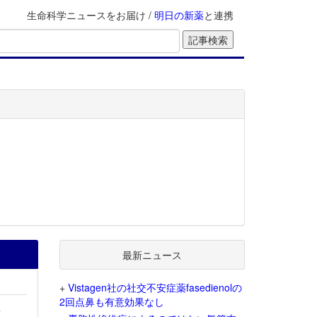
生命科学ニュースをお届け /
明日の新薬
と連携
最新ニュース
+
Vistagen社の社交不安症薬fasedienolの
2回点鼻も有意効果なし
を