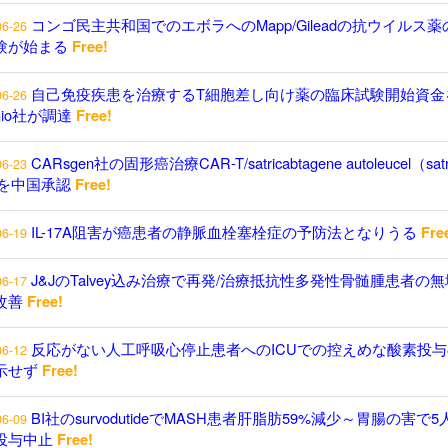
コンゴ民主共和国でのエボラへのMapp/Gileadの抗ウイルス薬
06-26
験が始まる
Free!
自己免疫疾患を治療するT細胞差し向け薬の臨床試験開始資金
06-26
enio社が調達
Free!
CARsgen社の固形癌治療CAR-T/satricabtagene autoleucel（satr
06-23
）を中国承認
Free!
IL-17A阻害が癌患者の静脈血栓塞栓症の予防法となりうる
Fre
06-19
J&JのTalvey込み治療で再発/治療抵抗性多発性骨髄腫患者の
06-17
改善
Free!
反応がない人工呼吸心停止患者へのICUでの控えめな酸素投与
06-12
示せず
Free!
BI社のsurvodutideでMASH患者肝脂肪59%減少～胃腸の害で5
06-09
投与中止
Free!