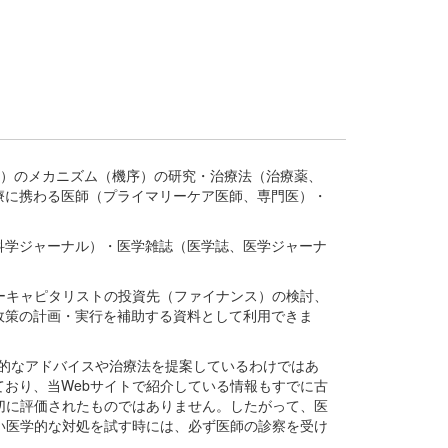
疾患、疾病）のメカニズム（機序）の研究・治療法（治療薬、
療に携わる医師（プライマリーケア医師、専門医）・
。
科学ジャーナル）・医学雑誌（医学誌、医学ジャーナ
ーキャピタリストの投資先（ファイナンス）の検討、
政策の計画・実行を補助する資料として利用できま
医学的なアドバイスや治療法を提案しているわけではあ
おり、当Webサイトで紹介している情報もすでに古
切に評価されたものではありません。したがって、医
い医学的な対処を試す時には、必ず医師の診察を受け