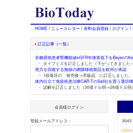
|
|
|
|
HOME
ニュースレター
有料会員登録
ログイン
訂正記事（一覧）
非糖尿病患者腎機能値eGFR年換算低下をBayerのKer
・ タイプミスを訂正しました（下がってきました
視力を回復する無線の網膜移植製品を欧州が承認
・ 1段落目の 発売後→市販品 に訂正しました。
体内仕立て免疫疾患治療CAR-TのSail社を買う選択権
・ 誤解を訂正しました（30億ドル弱→26億ドル弱
会員様ログイン
登録メールアドレス：
304
2026-