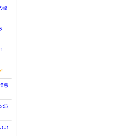
の臨
を
i-
e!
無増悪
の取
人に1