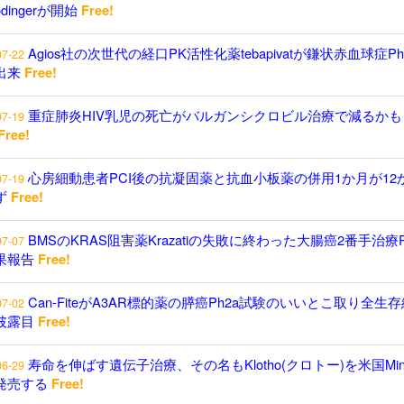
odingerが開始
Free!
Agios社の次世代の経口PK活性化薬tebapivatが鎌状赤血球症P
07-22
出来
Free!
重症肺炎HIV乳児の死亡がバルガンシクロビル治療で減るかも
07-19
Free!
心房細動患者PCI後の抗凝固薬と抗血小板薬の併用1か月が12
07-19
ず
Free!
BMSのKRAS阻害薬Krazatiの失敗に終わった大腸癌2番手治療P
07-07
果報告
Free!
Can-FiteがA3AR標的薬の膵癌Ph2a試験のいいとこ取り全生
07-02
披露目
Free!
寿命を伸ばす遺伝子治療、その名もKlotho(クロトー)を米国Minici
06-29
発売する
Free!