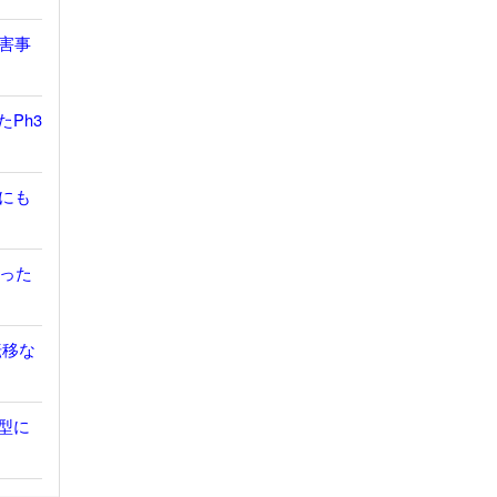
有害事
たPh3
胞にも
だった
転移な
鎖型に