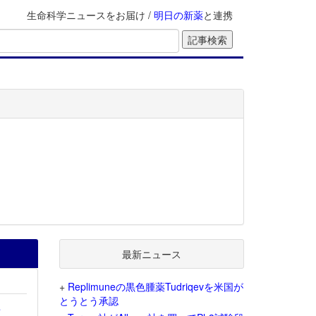
生命科学ニュースをお届け /
明日の新薬
と連携
最新ニュース
+
Replimuneの黒色腫薬Tudriqevを米国が
とうとう承認
を