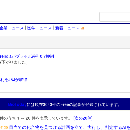
|
|
企業ニュース
医学ニュース
新着ニュース
endiaがプラセボ差引0.7抑制
→下がりました）
利をJ&Jが取得
）
BioToday
には現在3043件のFreeの記事が登録されています。
3 件のうち 1 ～ 20 件を表示しています。
[次の20件]
目当ての化合物を見つける計画を立て、実行し、判定するAI
07-29