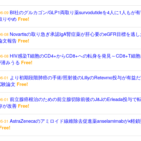
BI社のグルカゴン/GLP1両取り薬survodutideを4人に1人もが
06-09
取りやめ
Free!
Novartisの取り急ぎ承認IgA腎症薬が肝心要のeGFR目標を逃し
06-08
論文報告
Free!
HIV感染T細胞のCD4+からCD8+への転身を発見～CD8+T細
06-08
が潜みうる
Free!
より初期段階肺癌の手術/照射後のLillyのRetevmo投与が有益
06-01
試験論文
Free!
前立腺癌根治のための前立腺切除前後のJ&JのErleada投与で
06-01
存が改善
Free!
AstraZenecaのアミロイド線維除去促進薬anselamimabがκ軽
05-31
Free!