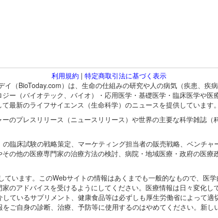
利用規約
|
特定商取引法に基づく表示
バイオトゥデイ（BioToday.com）は、生命の仕組みの研究や人の病気（
ロジー（バイオテック、バイオ）・応用医学・基礎医学・臨床医学や医
して最新のライフサイエンス（生命科学）のニュースを提供しています
ャーのプレスリリース（ニュースリリース）や世界の主要な科学雑誌（
A）の臨床試験の戦略策定、マーケティング担当者の販売戦略、ベンチャ
やその他の医療専門家の治療方法の検討、病院・地域医療・政府の医療
omが保有しています。このWebサイトの情報はあくまでも一般的なもので、
門家のアドバイスを受けるようにしてください。医療情報は日々変化して
紹介しているサプリメント、健康食品等は必ずしも厚生労働省によって適
情報をご自身の診断、治療、予防等に使用するのはやめてください。新し