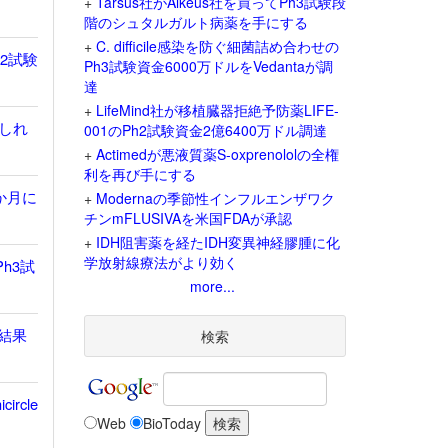
+
Tarsus社がAlkeus社を買ってPh3試験段
階のシュタルガルト病薬を手にする
+
C. difficile感染を防ぐ細菌詰め合わせの
h2試験
Ph3試験資金6000万ドルをVedantaが調
達
+
LifeMind社が移植臓器拒絶予防薬LIFE-
しれ
001のPh2試験資金2億6400万ドル調達
+
Actimedが悪液質薬S-oxprenololの全権
利を再び手にする
か月に
+
Modernaの季節性インフルエンザワク
チンmFLUSIVAを米国FDAが承認
+
IDH阻害薬を経たIDH変異神経膠腫に化
学放射線療法がより効く
h3試
more...
存結果
検索
rcle
Web
BioToday