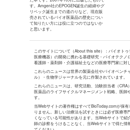
す。Amgen社のEPOGEN誕生の経緯やグ
リベック誕生までの道のりなど、現在販
売されているバイオ医薬品の歴史につい
て知りたい方には役に立つのではないか
と思います。
このサイトについて（About this site）：
医療機器）の開発に携わる基礎研究・バイオテクノ
看護師・薬剤師・介護福祉士などの医療専門家に対
これらのニュースは世界の製薬会社やバイオベンチ
ル）・生物学ジャーナルを元に作製されています。
これらのニュースは、研究活動、治験担当者（CR
医薬品のライフサイクルマネージメント戦略、医師
す。
当Webサイトの著作権はすべてBioToday.c
りません。新しい治療法を試すときには必ず医療専
くなっている可能性があります。当Webサイトで
師の診察をうけることなく、当Webサイトで得た
てください。