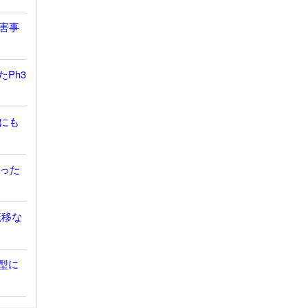
有害事
たPh3
胞にも
だった
転移な
鎖型に