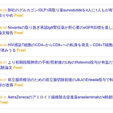
BI社のグルカゴン/GLP1両取り薬survodutideを4人に1人もが
06-09
取りやめ
Free!
Novartisの取り急ぎ承認IgA腎症薬が肝心要のeGFR目標を逃し
06-08
論文報告
Free!
HIV感染T細胞のCD4+からCD8+への転身を発見～CD8+T細
06-08
が潜みうる
Free!
より初期段階肺癌の手術/照射後のLillyのRetevmo投与が有益
06-01
試験論文
Free!
前立腺癌根治のための前立腺切除前後のJ&JのErleada投与で
06-01
存が改善
Free!
AstraZenecaのアミロイド線維除去促進薬anselamimabがκ軽
05-31
Free!