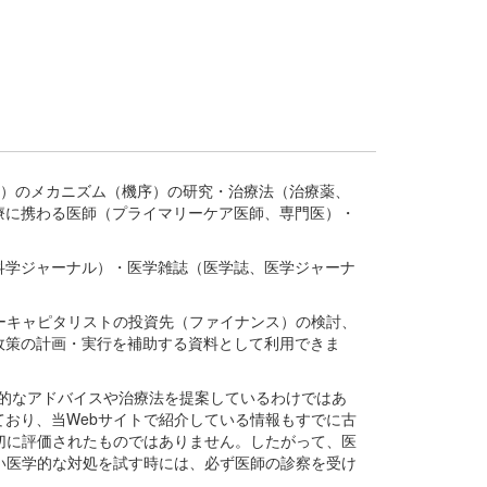
疾患、疾病）のメカニズム（機序）の研究・治療法（治療薬、
療に携わる医師（プライマリーケア医師、専門医）・
。
科学ジャーナル）・医学雑誌（医学誌、医学ジャーナ
ーキャピタリストの投資先（ファイナンス）の検討、
政策の計画・実行を補助する資料として利用できま
医学的なアドバイスや治療法を提案しているわけではあ
おり、当Webサイトで紹介している情報もすでに古
切に評価されたものではありません。したがって、医
い医学的な対処を試す時には、必ず医師の診察を受け