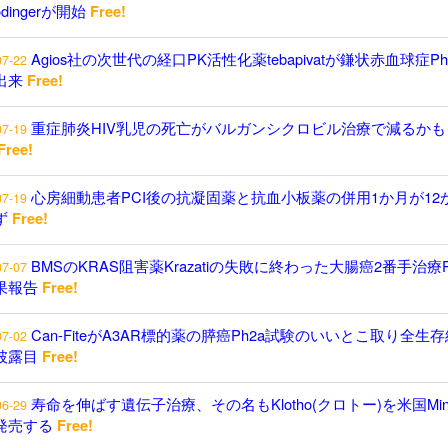
odingerが開始
Free!
Agios社の次世代の経口PK活性化薬tebapivatが鎌状赤血球症P
07-22
出来
Free!
重症肺炎HIV乳児の死亡がバルガンシクロビル治療で減るかも
07-19
Free!
心房細動患者PCI後の抗凝固薬と抗血小板薬の併用1か月が12
07-19
ず
Free!
BMSのKRAS阻害薬Krazatiの失敗に終わった大腸癌2番手治療P
07-07
果報告
Free!
Can-FiteがA3AR標的薬の膵癌Ph2a試験のいいとこ取り全生
07-02
披露目
Free!
寿命を伸ばす遺伝子治療、その名もKlotho(クロトー)を米国Minici
06-29
発売する
Free!