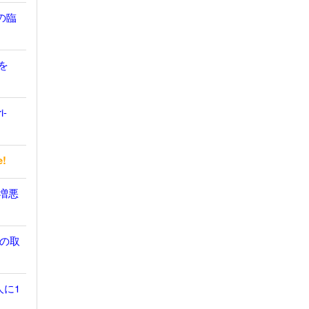
の臨
を
i-
e!
無増悪
の取
人に1