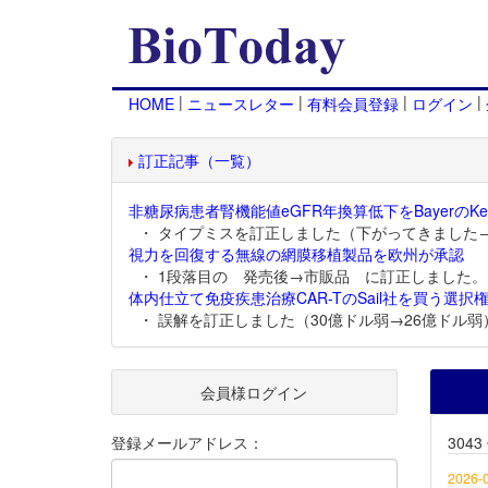
|
|
|
|
HOME
ニュースレター
有料会員登録
ログイン
訂正記事（一覧）
非糖尿病患者腎機能値eGFR年換算低下をBayerのKer
・ タイプミスを訂正しました（下がってきました
視力を回復する無線の網膜移植製品を欧州が承認
・ 1段落目の 発売後→市販品 に訂正しました。
体内仕立て免疫疾患治療CAR-TのSail社を買う選択権
・ 誤解を訂正しました（30億ドル弱→26億ドル弱
会員様ログイン
登録メールアドレス：
304
2026-