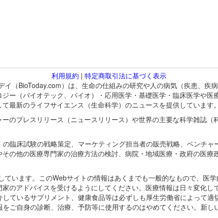
利用規約
|
特定商取引法に基づく表示
バイオトゥデイ（BioToday.com）は、生命の仕組みの研究や人の病気（
ロジー（バイオテック、バイオ）・応用医学・基礎医学・臨床医学や医
して最新のライフサイエンス（生命科学）のニュースを提供しています
ャーのプレスリリース（ニュースリリース）や世界の主要な科学雑誌（
A）の臨床試験の戦略策定、マーケティング担当者の販売戦略、ベンチャ
やその他の医療専門家の治療方法の検討、病院・地域医療・政府の医療
omが保有しています。このWebサイトの情報はあくまでも一般的なもので、
門家のアドバイスを受けるようにしてください。医療情報は日々変化して
紹介しているサプリメント、健康食品等は必ずしも厚生労働省によって適
情報をご自身の診断、治療、予防等に使用するのはやめてください。新し