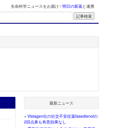
生命科学ニュースをお届け /
明日の新薬
と連携
最新ニュース
+
Vistagen社の社交不安症薬fasedienolの
2回点鼻も有意効果なし
を