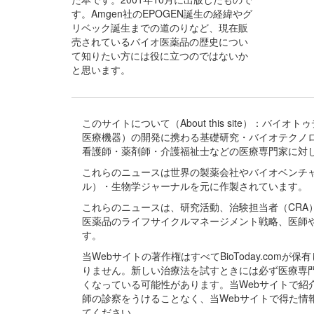
す。Amgen社のEPOGEN誕生の経緯やグ
リベック誕生までの道のりなど、現在販
売されているバイオ医薬品の歴史につい
て知りたい方には役に立つのではないか
と思います。
このサイトについて（About this site）：
医療機器）の開発に携わる基礎研究・バイオテクノ
看護師・薬剤師・介護福祉士などの医療専門家に対
これらのニュースは世界の製薬会社やバイオベンチ
ル）・生物学ジャーナルを元に作製されています。
これらのニュースは、研究活動、治験担当者（CR
医薬品のライフサイクルマネージメント戦略、医師
す。
当Webサイトの著作権はすべてBioToday.c
りません。新しい治療法を試すときには必ず医療専
くなっている可能性があります。当Webサイトで
師の診察をうけることなく、当Webサイトで得た
てください。