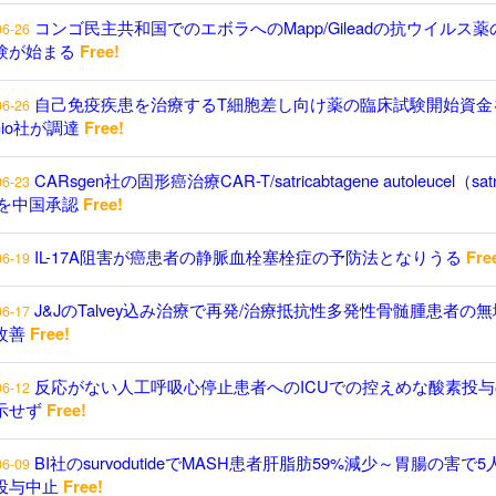
コンゴ民主共和国でのエボラへのMapp/Gileadの抗ウイルス薬
06-26
験が始まる
Free!
自己免疫疾患を治療するT細胞差し向け薬の臨床試験開始資金
06-26
enio社が調達
Free!
CARsgen社の固形癌治療CAR-T/satricabtagene autoleucel（satr
06-23
）を中国承認
Free!
IL-17A阻害が癌患者の静脈血栓塞栓症の予防法となりうる
Fre
06-19
J&JのTalvey込み治療で再発/治療抵抗性多発性骨髄腫患者の
06-17
改善
Free!
反応がない人工呼吸心停止患者へのICUでの控えめな酸素投与
06-12
示せず
Free!
BI社のsurvodutideでMASH患者肝脂肪59%減少～胃腸の害で5
06-09
投与中止
Free!