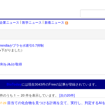
|
|
企業ニュース
医学ニュース
新着ニュース
endiaがプラセボ差引0.7抑制
→下がりました）
利をJ&Jが取得
）
BioToday
には現在3043件のFreeの記事が登録されています。
3 件のうち 1 ～ 20 件を表示しています。
[次の20件]
目当ての化合物を見つける計画を立て、実行し、判定するAI
07-29