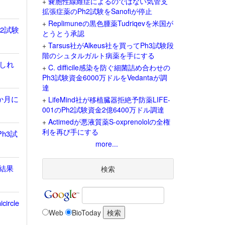
+
嚢胞性線維症によるのではない気管支
拡張症薬のPh2試験をSanofiが停止
+
Replimuneの黒色腫薬Tudriqevを米国が
h2試験
とうとう承認
+
Tarsus社がAlkeus社を買ってPh3試験段
階のシュタルガルト病薬を手にする
しれ
+
C. difficile感染を防ぐ細菌詰め合わせの
Ph3試験資金6000万ドルをVedantaが調
達
か月に
+
LifeMind社が移植臓器拒絶予防薬LIFE-
001のPh2試験資金2億6400万ドル調達
+
Actimedが悪液質薬S-oxprenololの全権
利を再び手にする
h3試
more...
存結果
検索
rcle
Web
BioToday