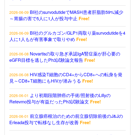
BI社のsurvodutideでMASH患者肝脂肪59%減少
2026-06-09
～胃腸の害で5人に1人が投与中止
Free!
BI社のグルカゴン/GLP1両取り薬survodutideを4
2026-06-09
人に1人もが有害事象で取りやめ
Free!
Novartisの取り急ぎ承認IgA腎症薬が肝心要の
2026-06-08
eGFR目標を逃したPh3試験論文報告
Free!
HIV感染T細胞のCD4+からCD8+への転身を発
2026-06-08
見～CD8+T細胞にもHIVが潜みうる
Free!
より初期段階肺癌の手術/照射後のLillyの
2026-06-01
Retevmo投与が有益だったPh3試験論文
Free!
前立腺癌根治のための前立腺切除前後のJ&Jの
2026-06-01
Erleada投与で転移なし生存が改善
Free!