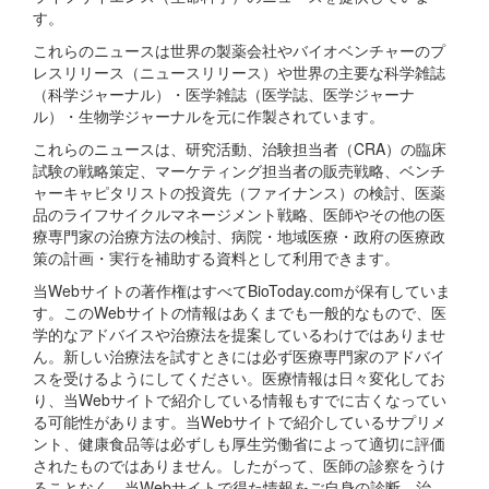
す。
これらのニュースは世界の製薬会社やバイオベンチャーのプ
レスリリース（ニュースリリース）や世界の主要な科学雑誌
（科学ジャーナル）・医学雑誌（医学誌、医学ジャーナ
ル）・生物学ジャーナルを元に作製されています。
これらのニュースは、研究活動、治験担当者（CRA）の臨床
試験の戦略策定、マーケティング担当者の販売戦略、ベンチ
ャーキャピタリストの投資先（ファイナンス）の検討、医薬
品のライフサイクルマネージメント戦略、医師やその他の医
療専門家の治療方法の検討、病院・地域医療・政府の医療政
策の計画・実行を補助する資料として利用できます。
当Webサイトの著作権はすべてBioToday.comが保有していま
す。このWebサイトの情報はあくまでも一般的なもので、医
学的なアドバイスや治療法を提案しているわけではありませ
ん。新しい治療法を試すときには必ず医療専門家のアドバイ
スを受けるようにしてください。医療情報は日々変化してお
り、当Webサイトで紹介している情報もすでに古くなってい
る可能性があります。当Webサイトで紹介しているサプリメ
ント、健康食品等は必ずしも厚生労働省によって適切に評価
されたものではありません。したがって、医師の診察をうけ
ることなく、当Webサイトで得た情報をご自身の診断、治