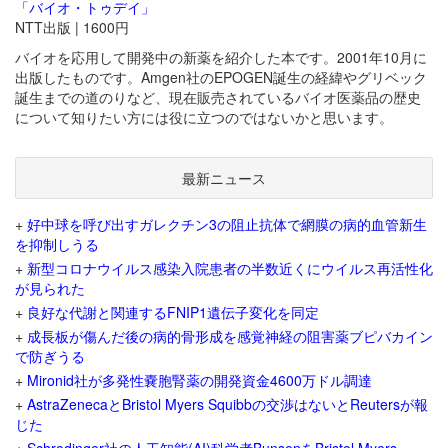
「バイオ・トゥデイ」
NTT出版 | 1600円
バイオを応用して開発中の新薬を紹介した本です。2001年10月に
出版したものです。Amgen社のEPOGEN誕生の経緯やグリベック
誕生までの道のりなど、現在販売されているバイオ医薬品の歴史
について知りたい方には役に立つのではないかと思います。
最新ニュース
+
好中球を呼び出すガレクチン3の阻止抗体で網膜の病的血管新生
を抑制しうる
+
新型コロナウイルス感染入院患者の半数近くにウイルス再活性化
が見られた
+
良好な代謝と関連するFNIP1遺伝子変化を同定
+
成長板が傷んだ後の病的骨形成を感覚神経の阻害薬ブピバカイン
で防ぎうる
+
Mironid社が多発性嚢胞腎薬の開発資金4600万ドル調達
+
AstraZenecaとBristol Myers Squibbの交渉はないとReutersが報
じた