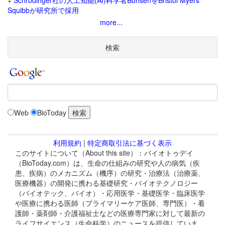
+
Schrodinger社の人工知能(AI)科学者BunsenをBristol Myers
Squibbが研究所で採用
more...
検索
Web
BioToday
利用規約
|
特定商取引法に基づく表示
このサイトについて（About this site）：バイオトゥデイ
（BioToday.com）は、生命の仕組みの研究や人の病気（疾
患、疾病）のメカニズム（機序）の研究・治療法（治療薬、
医療機器）の開発に携わる基礎研究・バイオテクノロジー
（バイオテック、バイオ）・応用医学・基礎医学・臨床医学
や医療に携わる医師（プライマリーケア医師、専門医）・看
護師・薬剤師・介護福祉士などの医療専門家に対して最新の
ライフサイエンス（生命科学）のニュースを提供していま