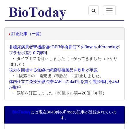
Toggle
navigation
訂正記事（一覧）
非糖尿病患者腎機能値eGFR年換算低下をBayerのKerendiaが
プラセボ差引0.7抑制
・ タイプミスを訂正しました（下がってきました→下がり
ました）
視力を回復する無線の網膜移植製品を欧州が承認
・ 1段落目の 発売後→市販品 に訂正しました。
体内仕立て免疫疾患治療CAR-TのSail社を買う選択権利をJ&J
が取得
・ 誤解を訂正しました（30億ドル弱→26億ドル弱）
BioToday
には現在3043件のFreeの記事が登録されていま
す。