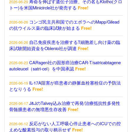
寿命を伸ばす遺伝子治療、その名もKlotho(クロ
2026-06-29
トー)を米国Minicircle社が発売する
Free!
コンゴ民主共和国でのエボラへのMapp/Gilead
2026-06-26
の抗ウイルス薬の臨床試験が始まる
Free!
自己免疫疾患を治療するT細胞差し向け薬の臨
2026-06-26
床試験開始資金をOblenio社が調達
Free!
CARsgen社の固形癌治療CAR-T/satricabtagene
2026-06-23
autoleucel（satri-cel）を中国承認
Free!
IL-17A阻害が癌患者の静脈血栓塞栓症の予防法
2026-06-19
となりうる
Free!
J&JのTalvey込み治療で再発/治療抵抗性多発性
2026-06-17
骨髄腫患者の無増悪生存改善
Free!
反応がない人工呼吸心停止患者へのICUでの控
2026-06-12
えめな酸素投与の取り柄示せず
Free!