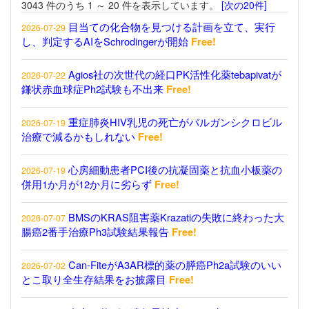
3043 件のうち 1 ～ 20 件を表示しています。
[次の20件]
目当ての化合物を見つける計画を立て、実行
2026-07-29
し、判定するAIをSchrodingerが開始
Free!
Agios社の次世代の経口PK活性化薬tebapivatが
2026-07-22
鎌状赤血球症Ph2試験も不出来
Free!
重症肺炎HIV乳児の死亡がバルガンシクロビル
2026-07-19
治療で減るかもしれない
Free!
心房細動患者PCI後の抗凝固薬と抗血小板薬の
2026-07-19
併用1か月が12か月に劣らず
Free!
BMSのKRAS阻害薬Krazatiの失敗に終わった大
2026-07-07
腸癌2番手治療Ph3試験結果報告
Free!
Can-FiteがA3AR標的薬の膵癌Ph2a試験のいい
2026-07-02
とこ取り全生存結果をお披露目
Free!