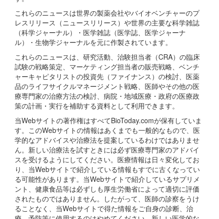
これらのニュースは世界の製薬会社やバイオベンチャーのプ
レスリリース（ニュースリリース）や世界の主要な科学雑誌
（科学ジャーナル）・医学雑誌（医学誌、医学ジャーナ
ル）・生物学ジャーナルを元に作製されています。
これらのニュースは、研究活動、治験担当者（CRA）の臨床
試験の戦略策定、マーケティング担当者の販売戦略、ベンチ
ャーキャピタリストの投資先（ファイナンス）の検討、医薬
品のライフサイクルマネージメント戦略、医師やその他の医
療専門家の治療方法の検討、病院・地域医療・政府の医療政
策の計画・実行を補助する資料として利用できます。
当Webサイトの著作権はすべてBioToday.comが保有していま
す。このWebサイトの情報はあくまでも一般的なもので、医
学的なアドバイスや治療法を提案しているわけではありませ
ん。新しい治療法を試すときには必ず医療専門家のアドバイ
スを受けるようにしてください。医療情報は日々変化してお
り、当Webサイトで紹介している情報もすでに古くなってい
る可能性があります。当Webサイトで紹介しているサプリメ
ント、健康食品等は必ずしも厚生労働省によって適切に評価
されたものではありません。したがって、医師の診察をうけ
ることなく、当Webサイトで得た情報をご自身の診断、治
療、予防等に使用するのはやめてください。新しい医学的な