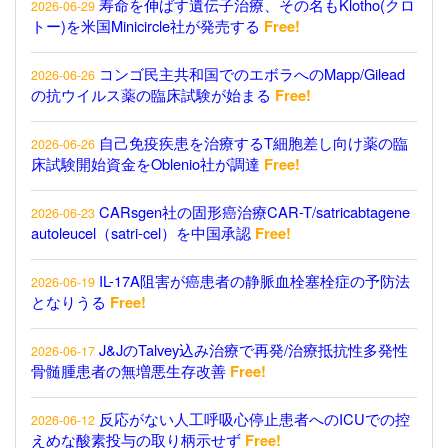
寿命を伸ばす遺伝子治療、その名もKlotho(クロ
2026-06-29
トー)を米国Minicircle社が発売する
Free!
コンゴ民主共和国でのエボラへのMapp/Gilead
2026-06-26
の抗ウイルス薬の臨床試験が始まる
Free!
自己免疫疾患を治療するT細胞差し向け薬の臨
2026-06-26
床試験開始資金をOblenio社が調達
Free!
CARsgen社の固形癌治療CAR-T/satricabtagene
2026-06-23
autoleucel（satri-cel）を中国承認
Free!
IL-17A阻害が癌患者の静脈血栓塞栓症の予防法
2026-06-19
となりうる
Free!
J&JのTalvey込み治療で再発/治療抵抗性多発性
2026-06-17
骨髄腫患者の無増悪生存改善
Free!
反応がない人工呼吸心停止患者へのICUでの控
2026-06-12
えめな酸素投与の取り柄示せず
Free!