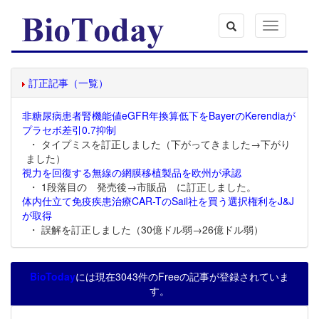
Toggle
navigation
訂正記事（一覧）
非糖尿病患者腎機能値eGFR年換算低下をBayerのKerendiaが
プラセボ差引0.7抑制
・ タイプミスを訂正しました（下がってきました→下がり
ました）
視力を回復する無線の網膜移植製品を欧州が承認
・ 1段落目の 発売後→市販品 に訂正しました。
体内仕立て免疫疾患治療CAR-TのSail社を買う選択権利をJ&J
が取得
・ 誤解を訂正しました（30億ドル弱→26億ドル弱）
BioToday
には現在3043件のFreeの記事が登録されていま
す。