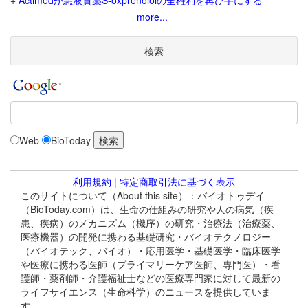
+
Actimedが悪液質薬S-oxprenololの全権利を再び手にする
more...
検索
Web
BioToday
利用規約
|
特定商取引法に基づく表示
このサイトについて（About this site）：バイオトゥデイ
（BioToday.com）は、生命の仕組みの研究や人の病気（疾
患、疾病）のメカニズム（機序）の研究・治療法（治療薬、
医療機器）の開発に携わる基礎研究・バイオテクノロジー
（バイオテック、バイオ）・応用医学・基礎医学・臨床医学
や医療に携わる医師（プライマリーケア医師、専門医）・看
護師・薬剤師・介護福祉士などの医療専門家に対して最新の
ライフサイエンス（生命科学）のニュースを提供していま
す。