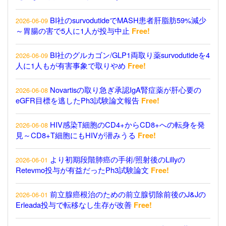
BI社のsurvodutideでMASH患者肝脂肪59%減少
2026-06-09
～胃腸の害で5人に1人が投与中止
Free!
BI社のグルカゴン/GLP1両取り薬survodutideを4
2026-06-09
人に1人もが有害事象で取りやめ
Free!
Novartisの取り急ぎ承認IgA腎症薬が肝心要の
2026-06-08
eGFR目標を逃したPh3試験論文報告
Free!
HIV感染T細胞のCD4+からCD8+への転身を発
2026-06-08
見～CD8+T細胞にもHIVが潜みうる
Free!
より初期段階肺癌の手術/照射後のLillyの
2026-06-01
Retevmo投与が有益だったPh3試験論文
Free!
前立腺癌根治のための前立腺切除前後のJ&Jの
2026-06-01
Erleada投与で転移なし生存が改善
Free!