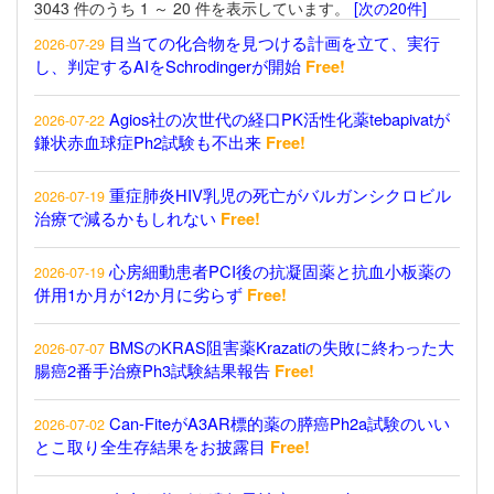
3043 件のうち 1 ～ 20 件を表示しています。
[次の20件]
目当ての化合物を見つける計画を立て、実行
2026-07-29
し、判定するAIをSchrodingerが開始
Free!
Agios社の次世代の経口PK活性化薬tebapivatが
2026-07-22
鎌状赤血球症Ph2試験も不出来
Free!
重症肺炎HIV乳児の死亡がバルガンシクロビル
2026-07-19
治療で減るかもしれない
Free!
心房細動患者PCI後の抗凝固薬と抗血小板薬の
2026-07-19
併用1か月が12か月に劣らず
Free!
BMSのKRAS阻害薬Krazatiの失敗に終わった大
2026-07-07
腸癌2番手治療Ph3試験結果報告
Free!
Can-FiteがA3AR標的薬の膵癌Ph2a試験のいい
2026-07-02
とこ取り全生存結果をお披露目
Free!