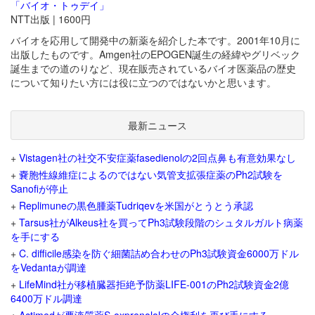
「バイオ・トゥデイ」
NTT出版 | 1600円
バイオを応用して開発中の新薬を紹介した本です。2001年10月に
出版したものです。Amgen社のEPOGEN誕生の経緯やグリベック
誕生までの道のりなど、現在販売されているバイオ医薬品の歴史
について知りたい方には役に立つのではないかと思います。
最新ニュース
+
Vistagen社の社交不安症薬fasedienolの2回点鼻も有意効果なし
+
嚢胞性線維症によるのではない気管支拡張症薬のPh2試験を
Sanofiが停止
+
Replimuneの黒色腫薬Tudriqevを米国がとうとう承認
+
Tarsus社がAlkeus社を買ってPh3試験段階のシュタルガルト病薬
を手にする
+
C. difficile感染を防ぐ細菌詰め合わせのPh3試験資金6000万ドル
をVedantaが調達
+
LifeMind社が移植臓器拒絶予防薬LIFE-001のPh2試験資金2億
6400万ドル調達