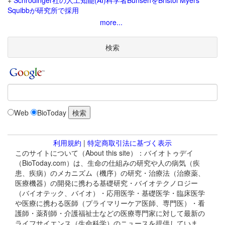
+
Schrodinger社の人工知能(AI)科学者BunsenをBristol Myers
Squibbが研究所で採用
more...
検索
Web
BioToday
利用規約
|
特定商取引法に基づく表示
このサイトについて（About this site）：バイオトゥデイ
（BioToday.com）は、生命の仕組みの研究や人の病気（疾
患、疾病）のメカニズム（機序）の研究・治療法（治療薬、
医療機器）の開発に携わる基礎研究・バイオテクノロジー
（バイオテック、バイオ）・応用医学・基礎医学・臨床医学
や医療に携わる医師（プライマリーケア医師、専門医）・看
護師・薬剤師・介護福祉士などの医療専門家に対して最新の
ライフサイエンス（生命科学）のニュースを提供していま