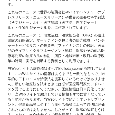
す。
これらのニュースは世界の製薬会社やバイオベンチャーのプ
レスリリース（ニュースリリース）や世界の主要な科学雑誌
（科学ジャーナル）・医学雑誌（医学誌、医学ジャーナ
ル）・生物学ジャーナルを元に作製されています。
これらのニュースは、研究活動、治験担当者（CRA）の臨床
試験の戦略策定、マーケティング担当者の販売戦略、ベンチ
ャーキャピタリストの投資先（ファイナンス）の検討、医薬
品のライフサイクルマネージメント戦略、医師やその他の医
療専門家の治療方法の検討、病院・地域医療・政府の医療政
策の計画・実行を補助する資料として利用できます。
当Webサイトの著作権はすべてBioToday.comが保有していま
す。このWebサイトの情報はあくまでも一般的なもので、医
学的なアドバイスや治療法を提案しているわけではありませ
ん。新しい治療法を試すときには必ず医療専門家のアドバイ
スを受けるようにしてください。医療情報は日々変化してお
り、当Webサイトで紹介している情報もすでに古くなってい
る可能性があります。当Webサイトで紹介しているサプリメ
ント、健康食品等は必ずしも厚生労働省によって適切に評価
されたものではありません。したがって、医師の診察をうけ
ることなく、当Webサイトで得た情報をご自身の診断、治