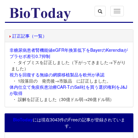
Toggle
navigation
訂正記事（一覧）
非糖尿病患者腎機能値eGFR年換算低下をBayerのKerendiaが
プラセボ差引0.7抑制
・ タイプミスを訂正しました（下がってきました→下がり
ました）
視力を回復する無線の網膜移植製品を欧州が承認
・ 1段落目の 発売後→市販品 に訂正しました。
体内仕立て免疫疾患治療CAR-TのSail社を買う選択権利をJ&J
が取得
・ 誤解を訂正しました（30億ドル弱→26億ドル弱）
BioToday
には現在3043件のFreeの記事が登録されていま
す。