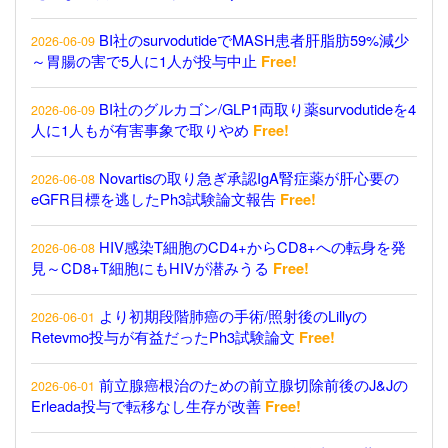
BI社のsurvodutideでMASH患者肝脂肪59%減少
2026-06-09
～胃腸の害で5人に1人が投与中止
Free!
BI社のグルカゴン/GLP1両取り薬survodutideを4
2026-06-09
人に1人もが有害事象で取りやめ
Free!
Novartisの取り急ぎ承認IgA腎症薬が肝心要の
2026-06-08
eGFR目標を逃したPh3試験論文報告
Free!
HIV感染T細胞のCD4+からCD8+への転身を発
2026-06-08
見～CD8+T細胞にもHIVが潜みうる
Free!
より初期段階肺癌の手術/照射後のLillyの
2026-06-01
Retevmo投与が有益だったPh3試験論文
Free!
前立腺癌根治のための前立腺切除前後のJ&Jの
2026-06-01
Erleada投与で転移なし生存が改善
Free!