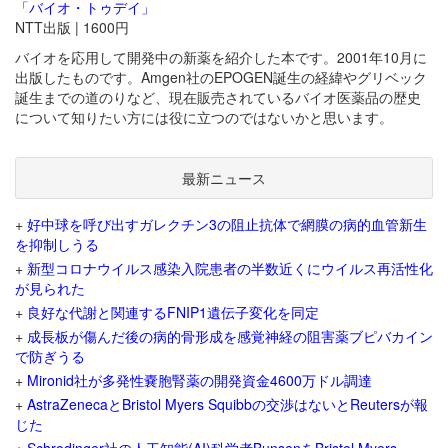
「バイオ・トゥデイ」
NTT出版 | 1600円
バイオを応用して開発中の新薬を紹介した本です。2001年10月に
出版したものです。Amgen社のEPOGEN誕生の経緯やグリベック
誕生までの道のりなど、現在販売されているバイオ医薬品の歴史
について知りたい方には役に立つのではないかと思います。
最新ニュース
+
好中球を呼び出すガレクチン3の阻止抗体で網膜の病的血管新生
を抑制しうる
+
新型コロナウイルス感染入院患者の半数近くにウイルス再活性化
が見られた
+
良好な代謝と関連するFNIP1遺伝子変化を同定
+
成長板が傷んだ後の病的骨形成を感覚神経の阻害薬ブピバカイン
で防ぎうる
+
Mironid社が多発性嚢胞腎薬の開発資金4600万ドル調達
+
AstraZenecaとBristol Myers Squibbの交渉はないとReutersが報
じた