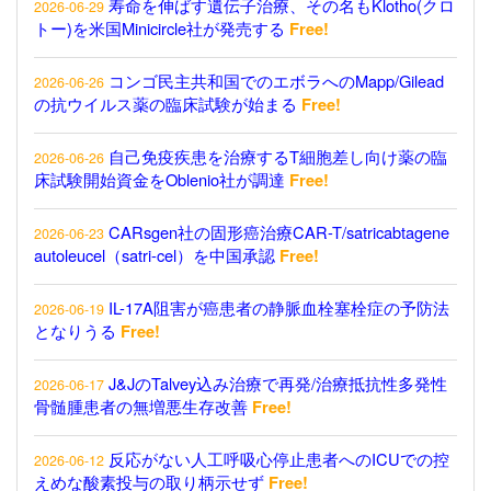
寿命を伸ばす遺伝子治療、その名もKlotho(クロ
2026-06-29
トー)を米国Minicircle社が発売する
Free!
コンゴ民主共和国でのエボラへのMapp/Gilead
2026-06-26
の抗ウイルス薬の臨床試験が始まる
Free!
自己免疫疾患を治療するT細胞差し向け薬の臨
2026-06-26
床試験開始資金をOblenio社が調達
Free!
CARsgen社の固形癌治療CAR-T/satricabtagene
2026-06-23
autoleucel（satri-cel）を中国承認
Free!
IL-17A阻害が癌患者の静脈血栓塞栓症の予防法
2026-06-19
となりうる
Free!
J&JのTalvey込み治療で再発/治療抵抗性多発性
2026-06-17
骨髄腫患者の無増悪生存改善
Free!
反応がない人工呼吸心停止患者へのICUでの控
2026-06-12
えめな酸素投与の取り柄示せず
Free!