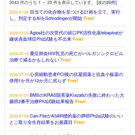
3043 件のうち 1 ～ 20 件を表示しています。
[次の20件]
目当ての化合物を見つける計画を立て、実行
2026-07-29
し、判定するAIをSchrodingerが開始
Free!
Agios社の次世代の経口PK活性化薬tebapivatが
2026-07-22
鎌状赤血球症Ph2試験も不出来
Free!
重症肺炎HIV乳児の死亡がバルガンシクロビル
2026-07-19
治療で減るかもしれない
Free!
心房細動患者PCI後の抗凝固薬と抗血小板薬の
2026-07-19
併用1か月が12か月に劣らず
Free!
BMSのKRAS阻害薬Krazatiの失敗に終わった大
2026-07-07
腸癌2番手治療Ph3試験結果報告
Free!
Can-FiteがA3AR標的薬の膵癌Ph2a試験のいい
2026-07-02
とこ取り全生存結果をお披露目
Free!