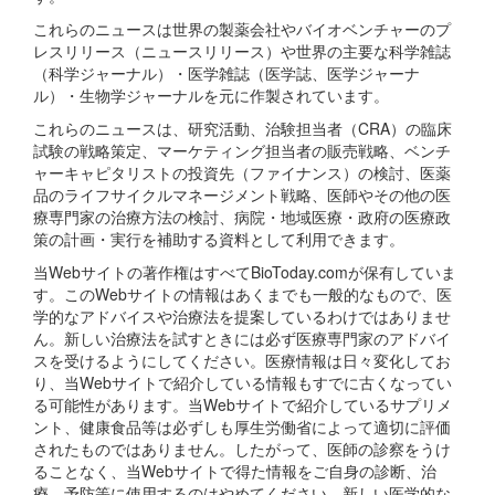
これらのニュースは世界の製薬会社やバイオベンチャーのプ
レスリリース（ニュースリリース）や世界の主要な科学雑誌
（科学ジャーナル）・医学雑誌（医学誌、医学ジャーナ
ル）・生物学ジャーナルを元に作製されています。
これらのニュースは、研究活動、治験担当者（CRA）の臨床
試験の戦略策定、マーケティング担当者の販売戦略、ベンチ
ャーキャピタリストの投資先（ファイナンス）の検討、医薬
品のライフサイクルマネージメント戦略、医師やその他の医
療専門家の治療方法の検討、病院・地域医療・政府の医療政
策の計画・実行を補助する資料として利用できます。
当Webサイトの著作権はすべてBioToday.comが保有していま
す。このWebサイトの情報はあくまでも一般的なもので、医
学的なアドバイスや治療法を提案しているわけではありませ
ん。新しい治療法を試すときには必ず医療専門家のアドバイ
スを受けるようにしてください。医療情報は日々変化してお
り、当Webサイトで紹介している情報もすでに古くなってい
る可能性があります。当Webサイトで紹介しているサプリメ
ント、健康食品等は必ずしも厚生労働省によって適切に評価
されたものではありません。したがって、医師の診察をうけ
ることなく、当Webサイトで得た情報をご自身の診断、治
療、予防等に使用するのはやめてください。新しい医学的な