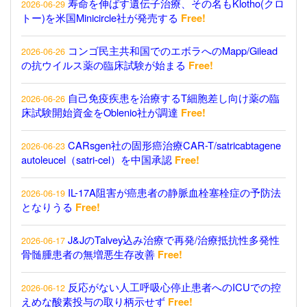
寿命を伸ばす遺伝子治療、その名もKlotho(クロ
2026-06-29
トー)を米国Minicircle社が発売する
Free!
コンゴ民主共和国でのエボラへのMapp/Gilead
2026-06-26
の抗ウイルス薬の臨床試験が始まる
Free!
自己免疫疾患を治療するT細胞差し向け薬の臨
2026-06-26
床試験開始資金をOblenio社が調達
Free!
CARsgen社の固形癌治療CAR-T/satricabtagene
2026-06-23
autoleucel（satri-cel）を中国承認
Free!
IL-17A阻害が癌患者の静脈血栓塞栓症の予防法
2026-06-19
となりうる
Free!
J&JのTalvey込み治療で再発/治療抵抗性多発性
2026-06-17
骨髄腫患者の無増悪生存改善
Free!
反応がない人工呼吸心停止患者へのICUでの控
2026-06-12
えめな酸素投与の取り柄示せず
Free!