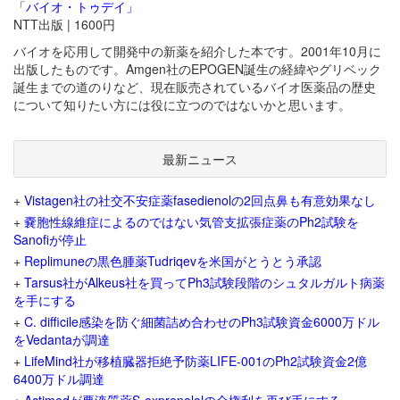
「バイオ・トゥデイ」
NTT出版 | 1600円
バイオを応用して開発中の新薬を紹介した本です。2001年10月に
出版したものです。Amgen社のEPOGEN誕生の経緯やグリベック
誕生までの道のりなど、現在販売されているバイオ医薬品の歴史
について知りたい方には役に立つのではないかと思います。
最新ニュース
+
Vistagen社の社交不安症薬fasedienolの2回点鼻も有意効果なし
+
嚢胞性線維症によるのではない気管支拡張症薬のPh2試験を
Sanofiが停止
+
Replimuneの黒色腫薬Tudriqevを米国がとうとう承認
+
Tarsus社がAlkeus社を買ってPh3試験段階のシュタルガルト病薬
を手にする
+
C. difficile感染を防ぐ細菌詰め合わせのPh3試験資金6000万ドル
をVedantaが調達
+
LifeMind社が移植臓器拒絶予防薬LIFE-001のPh2試験資金2億
6400万ドル調達