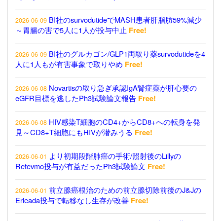
BI社のsurvodutideでMASH患者肝脂肪59%減少
2026-06-09
～胃腸の害で5人に1人が投与中止
Free!
BI社のグルカゴン/GLP1両取り薬survodutideを4
2026-06-09
人に1人もが有害事象で取りやめ
Free!
Novartisの取り急ぎ承認IgA腎症薬が肝心要の
2026-06-08
eGFR目標を逃したPh3試験論文報告
Free!
HIV感染T細胞のCD4+からCD8+への転身を発
2026-06-08
見～CD8+T細胞にもHIVが潜みうる
Free!
より初期段階肺癌の手術/照射後のLillyの
2026-06-01
Retevmo投与が有益だったPh3試験論文
Free!
前立腺癌根治のための前立腺切除前後のJ&Jの
2026-06-01
Erleada投与で転移なし生存が改善
Free!