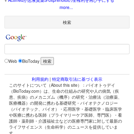
+
Actimedが悪液質薬S-oxprenololの全権利を再び手にする
more...
検索
Web
BioToday
利用規約
|
特定商取引法に基づく表示
このサイトについて（About this site）：バイオトゥデイ
（BioToday.com）は、生命の仕組みの研究や人の病気（疾
患、疾病）のメカニズム（機序）の研究・治療法（治療薬、
医療機器）の開発に携わる基礎研究・バイオテクノロジー
（バイオテック、バイオ）・応用医学・基礎医学・臨床医学
や医療に携わる医師（プライマリーケア医師、専門医）・看
護師・薬剤師・介護福祉士などの医療専門家に対して最新の
ライフサイエンス（生命科学）のニュースを提供していま
す。