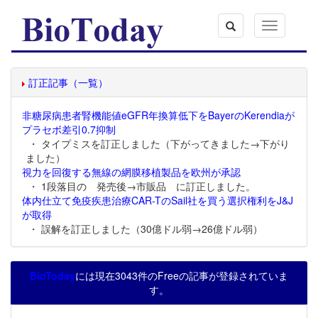
Toggle
navigation
訂正記事（一覧）
非糖尿病患者腎機能値eGFR年換算低下をBayerのKerendiaが
プラセボ差引0.7抑制
・ タイプミスを訂正しました（下がってきました→下がり
ました）
視力を回復する無線の網膜移植製品を欧州が承認
・ 1段落目の 発売後→市販品 に訂正しました。
体内仕立て免疫疾患治療CAR-TのSail社を買う選択権利をJ&J
が取得
・ 誤解を訂正しました（30億ドル弱→26億ドル弱）
BioToday
には現在3043件のFreeの記事が登録されていま
す。