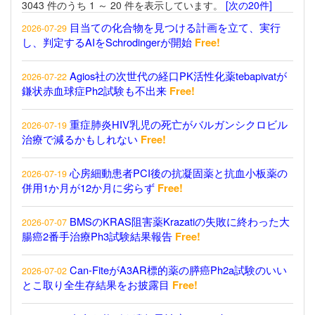
3043 件のうち 1 ～ 20 件を表示しています。
[次の20件]
目当ての化合物を見つける計画を立て、実行
2026-07-29
し、判定するAIをSchrodingerが開始
Free!
Agios社の次世代の経口PK活性化薬tebapivatが
2026-07-22
鎌状赤血球症Ph2試験も不出来
Free!
重症肺炎HIV乳児の死亡がバルガンシクロビル
2026-07-19
治療で減るかもしれない
Free!
心房細動患者PCI後の抗凝固薬と抗血小板薬の
2026-07-19
併用1か月が12か月に劣らず
Free!
BMSのKRAS阻害薬Krazatiの失敗に終わった大
2026-07-07
腸癌2番手治療Ph3試験結果報告
Free!
Can-FiteがA3AR標的薬の膵癌Ph2a試験のいい
2026-07-02
とこ取り全生存結果をお披露目
Free!