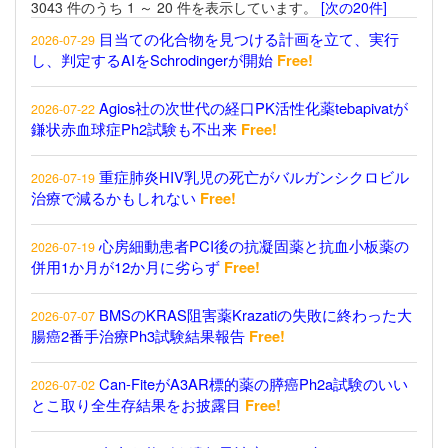
3043 件のうち 1 ～ 20 件を表示しています。
[次の20件]
目当ての化合物を見つける計画を立て、実行
2026-07-29
し、判定するAIをSchrodingerが開始
Free!
Agios社の次世代の経口PK活性化薬tebapivatが
2026-07-22
鎌状赤血球症Ph2試験も不出来
Free!
重症肺炎HIV乳児の死亡がバルガンシクロビル
2026-07-19
治療で減るかもしれない
Free!
心房細動患者PCI後の抗凝固薬と抗血小板薬の
2026-07-19
併用1か月が12か月に劣らず
Free!
BMSのKRAS阻害薬Krazatiの失敗に終わった大
2026-07-07
腸癌2番手治療Ph3試験結果報告
Free!
Can-FiteがA3AR標的薬の膵癌Ph2a試験のいい
2026-07-02
とこ取り全生存結果をお披露目
Free!