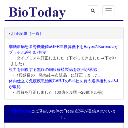
Toggle
navigation
訂正記事（一覧）
非糖尿病患者腎機能値eGFR年換算低下をBayerのKerendiaが
プラセボ差引0.7抑制
・ タイプミスを訂正しました（下がってきました→下がり
ました）
視力を回復する無線の網膜移植製品を欧州が承認
・ 1段落目の 発売後→市販品 に訂正しました。
体内仕立て免疫疾患治療CAR-TのSail社を買う選択権利をJ&J
が取得
・ 誤解を訂正しました（30億ドル弱→26億ドル弱）
BioToday
には現在3043件のFreeの記事が登録されていま
す。