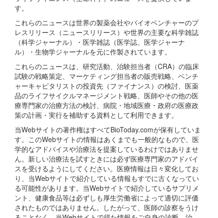
す。
これらのニュースは世界の製薬会社やバイオベンチャーのプ
レスリリース（ニュースリリース）や世界の主要な科学雑誌
（科学ジャーナル）・医学雑誌（医学誌、医学ジャーナ
ル）・生物学ジャーナルを元に作製されています。
これらのニュースは、研究活動、治験担当者（CRA）の臨床
試験の戦略策定、マーケティング担当者の販売戦略、ベンチ
ャーキャピタリストの投資先（ファイナンス）の検討、医薬
品のライフサイクルマネージメント戦略、医師やその他の医
療専門家の治療方法の検討、病院・地域医療・政府の医療政
策の計画・実行を補助する資料として利用できます。
当Webサイトの著作権はすべてBioToday.comが保有していま
す。このWebサイトの情報はあくまでも一般的なもので、医
学的なアドバイスや治療法を提案しているわけではありませ
ん。新しい治療法を試すときには必ず医療専門家のアドバイ
スを受けるようにしてください。医療情報は日々変化してお
り、当Webサイトで紹介している情報もすでに古くなってい
る可能性があります。当Webサイトで紹介しているサプリメ
ント、健康食品等は必ずしも厚生労働省によって適切に評価
されたものではありません。したがって、医師の診察をうけ
ることなく、当Webサイトで得た情報をご自身の診断、治