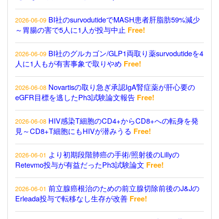
BI社のsurvodutideでMASH患者肝脂肪59%減少
2026-06-09
～胃腸の害で5人に1人が投与中止
Free!
BI社のグルカゴン/GLP1両取り薬survodutideを4
2026-06-09
人に1人もが有害事象で取りやめ
Free!
Novartisの取り急ぎ承認IgA腎症薬が肝心要の
2026-06-08
eGFR目標を逃したPh3試験論文報告
Free!
HIV感染T細胞のCD4+からCD8+への転身を発
2026-06-08
見～CD8+T細胞にもHIVが潜みうる
Free!
より初期段階肺癌の手術/照射後のLillyの
2026-06-01
Retevmo投与が有益だったPh3試験論文
Free!
前立腺癌根治のための前立腺切除前後のJ&Jの
2026-06-01
Erleada投与で転移なし生存が改善
Free!