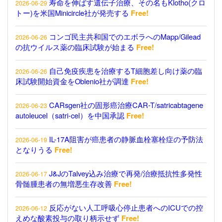
寿命を伸ばす遺伝子治療、その名もKlotho(クロ
2026-06-29
トー)を米国Minicircle社が発売する
Free!
コンゴ民主共和国でのエボラへのMapp/Gilead
2026-06-26
の抗ウイルス薬の臨床試験が始まる
Free!
自己免疫疾患を治療するT細胞差し向け薬の臨
2026-06-26
床試験開始資金をOblenio社が調達
Free!
CARsgen社の固形癌治療CAR-T/satricabtagene
2026-06-23
autoleucel（satri-cel）を中国承認
Free!
IL-17A阻害が癌患者の静脈血栓塞栓症の予防法
2026-06-19
となりうる
Free!
J&JのTalvey込み治療で再発/治療抵抗性多発性
2026-06-17
骨髄腫患者の無増悪生存改善
Free!
反応がない人工呼吸心停止患者へのICUでの控
2026-06-12
えめな酸素投与の取り柄示せず
Free!