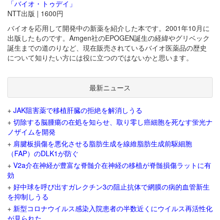
「バイオ・トゥデイ」
NTT出版 | 1600円
バイオを応用して開発中の新薬を紹介した本です。2001年10月に
出版したものです。Amgen社のEPOGEN誕生の経緯やグリベック
誕生までの道のりなど、現在販売されているバイオ医薬品の歴史
について知りたい方には役に立つのではないかと思います。
最新ニュース
+
JAK阻害薬で移植肝臓の拒絶を解消しうる
+
切除する脳腫瘍の在処を知らせ、取り零し癌細胞を死なす蛍光ナ
ノザイムを開発
+
肩腱板損傷を悪化させる脂肪生成を線維脂肪生成前駆細胞
（FAP）のDLK1が防ぐ
+
V2a介在神経が豊富な脊髄介在神経の移植が脊髄損傷ラットに有
効
+
好中球を呼び出すガレクチン3の阻止抗体で網膜の病的血管新生
を抑制しうる
+
新型コロナウイルス感染入院患者の半数近くにウイルス再活性化
が見られた