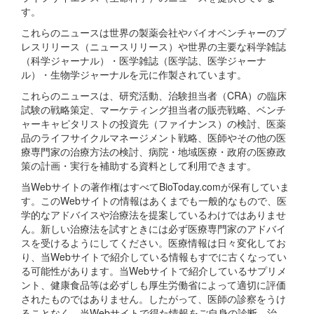
す。
これらのニュースは世界の製薬会社やバイオベンチャーのプ
レスリリース（ニュースリリース）や世界の主要な科学雑誌
（科学ジャーナル）・医学雑誌（医学誌、医学ジャーナ
ル）・生物学ジャーナルを元に作製されています。
これらのニュースは、研究活動、治験担当者（CRA）の臨床
試験の戦略策定、マーケティング担当者の販売戦略、ベンチ
ャーキャピタリストの投資先（ファイナンス）の検討、医薬
品のライフサイクルマネージメント戦略、医師やその他の医
療専門家の治療方法の検討、病院・地域医療・政府の医療政
策の計画・実行を補助する資料として利用できます。
当Webサイトの著作権はすべてBioToday.comが保有していま
す。このWebサイトの情報はあくまでも一般的なもので、医
学的なアドバイスや治療法を提案しているわけではありませ
ん。新しい治療法を試すときには必ず医療専門家のアドバイ
スを受けるようにしてください。医療情報は日々変化してお
り、当Webサイトで紹介している情報もすでに古くなってい
る可能性があります。当Webサイトで紹介しているサプリメ
ント、健康食品等は必ずしも厚生労働省によって適切に評価
されたものではありません。したがって、医師の診察をうけ
ることなく、当Webサイトで得た情報をご自身の診断、治