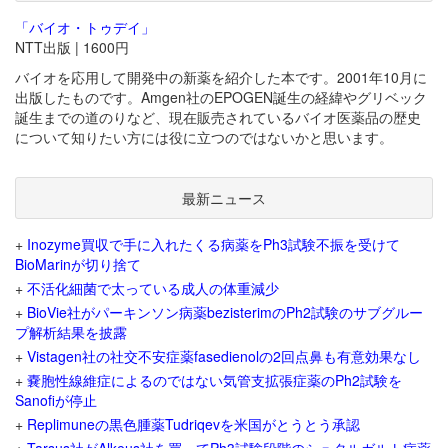
「バイオ・トゥデイ」
NTT出版 | 1600円
バイオを応用して開発中の新薬を紹介した本です。2001年10月に
出版したものです。Amgen社のEPOGEN誕生の経緯やグリベック
誕生までの道のりなど、現在販売されているバイオ医薬品の歴史
について知りたい方には役に立つのではないかと思います。
最新ニュース
+
Inozyme買収で手に入れたくる病薬をPh3試験不振を受けて
BioMarinが切り捨て
+
不活化細菌で太っている成人の体重減少
+
BioVie社がパーキンソン病薬bezisterimのPh2試験のサブグルー
プ解析結果を披露
+
Vistagen社の社交不安症薬fasedienolの2回点鼻も有意効果なし
+
嚢胞性線維症によるのではない気管支拡張症薬のPh2試験を
Sanofiが停止
+
Replimuneの黒色腫薬Tudriqevを米国がとうとう承認