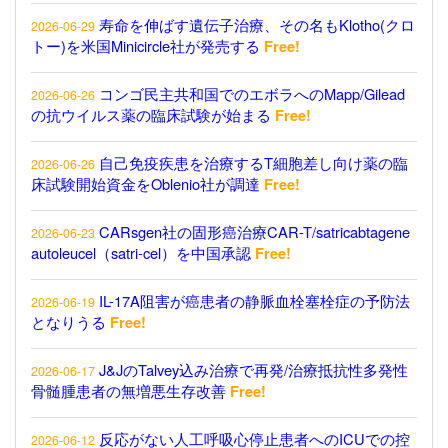
寿命を伸ばす遺伝子治療、その名もKlotho(クロ
2026-06-29
トー)を米国Minicircle社が発売する
Free!
コンゴ民主共和国でのエボラへのMapp/Gilead
2026-06-26
の抗ウイルス薬の臨床試験が始まる
Free!
自己免疫疾患を治療するT細胞差し向け薬の臨
2026-06-26
床試験開始資金をOblenio社が調達
Free!
CARsgen社の固形癌治療CAR-T/satricabtagene
2026-06-23
autoleucel（satri-cel）を中国承認
Free!
IL-17A阻害が癌患者の静脈血栓塞栓症の予防法
2026-06-19
となりうる
Free!
J&JのTalvey込み治療で再発/治療抵抗性多発性
2026-06-17
骨髄腫患者の無増悪生存改善
Free!
反応がない人工呼吸心停止患者へのICUでの控
2026-06-12