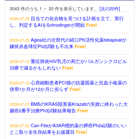
3043 件のうち 1 ～ 20 件を表示しています。
[次の20件]
目当ての化合物を見つける計画を立て、実行
2026-07-29
し、判定するAIをSchrodingerが開始
Free!
Agios社の次世代の経口PK活性化薬tebapivatが
2026-07-22
鎌状赤血球症Ph2試験も不出来
Free!
重症肺炎HIV乳児の死亡がバルガンシクロビル
2026-07-19
治療で減るかもしれない
Free!
心房細動患者PCI後の抗凝固薬と抗血小板薬の
2026-07-19
併用1か月が12か月に劣らず
Free!
BMSのKRAS阻害薬Krazatiの失敗に終わった大
2026-07-07
腸癌2番手治療Ph3試験結果報告
Free!
Can-FiteがA3AR標的薬の膵癌Ph2a試験のいい
2026-07-02
とこ取り全生存結果をお披露目
Free!