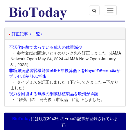
Toggle
navigation
訂正記事（一覧）
不活化細菌で太っている成人の体重減少
・ 参考文献の間違いとそのリンク先を訂正しました（JAMA
Network Open May 24, 2024→JAMA Netw Open January
31, 2025）
非糖尿病患者腎機能値eGFR年換算低下をBayerのKerendiaが
プラセボ差引0.7抑制
・ タイプミスを訂正しました（下がってきました→下がり
ました）
視力を回復する無線の網膜移植製品を欧州が承認
・ 1段落目の 発売後→市販品 に訂正しました。
BioToday
には現在3043件のFreeの記事が登録されていま
す。