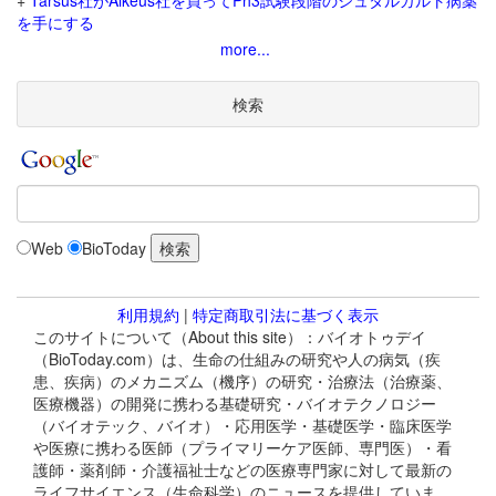
+
Tarsus社がAlkeus社を買ってPh3試験段階のシュタルガルト病薬
を手にする
more...
検索
Web
BioToday
利用規約
|
特定商取引法に基づく表示
このサイトについて（About this site）：バイオトゥデイ
（BioToday.com）は、生命の仕組みの研究や人の病気（疾
患、疾病）のメカニズム（機序）の研究・治療法（治療薬、
医療機器）の開発に携わる基礎研究・バイオテクノロジー
（バイオテック、バイオ）・応用医学・基礎医学・臨床医学
や医療に携わる医師（プライマリーケア医師、専門医）・看
護師・薬剤師・介護福祉士などの医療専門家に対して最新の
ライフサイエンス（生命科学）のニュースを提供していま