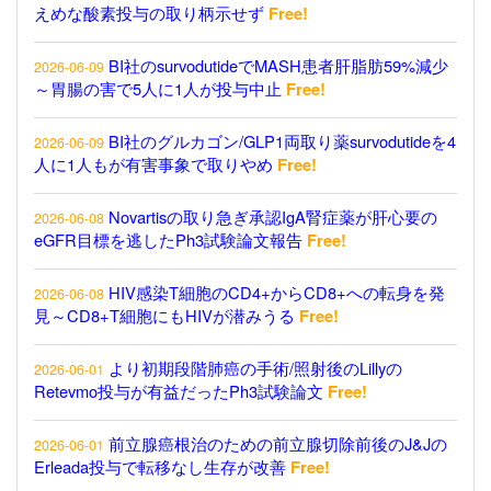
えめな酸素投与の取り柄示せず
Free!
BI社のsurvodutideでMASH患者肝脂肪59%減少
2026-06-09
～胃腸の害で5人に1人が投与中止
Free!
BI社のグルカゴン/GLP1両取り薬survodutideを4
2026-06-09
人に1人もが有害事象で取りやめ
Free!
Novartisの取り急ぎ承認IgA腎症薬が肝心要の
2026-06-08
eGFR目標を逃したPh3試験論文報告
Free!
HIV感染T細胞のCD4+からCD8+への転身を発
2026-06-08
見～CD8+T細胞にもHIVが潜みうる
Free!
より初期段階肺癌の手術/照射後のLillyの
2026-06-01
Retevmo投与が有益だったPh3試験論文
Free!
前立腺癌根治のための前立腺切除前後のJ&Jの
2026-06-01
Erleada投与で転移なし生存が改善
Free!