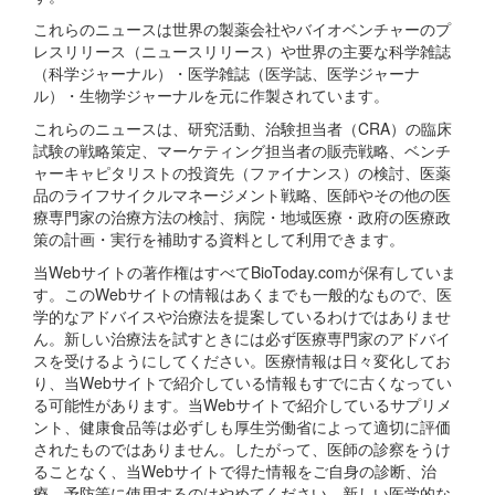
これらのニュースは世界の製薬会社やバイオベンチャーのプ
レスリリース（ニュースリリース）や世界の主要な科学雑誌
（科学ジャーナル）・医学雑誌（医学誌、医学ジャーナ
ル）・生物学ジャーナルを元に作製されています。
これらのニュースは、研究活動、治験担当者（CRA）の臨床
試験の戦略策定、マーケティング担当者の販売戦略、ベンチ
ャーキャピタリストの投資先（ファイナンス）の検討、医薬
品のライフサイクルマネージメント戦略、医師やその他の医
療専門家の治療方法の検討、病院・地域医療・政府の医療政
策の計画・実行を補助する資料として利用できます。
当Webサイトの著作権はすべてBioToday.comが保有していま
す。このWebサイトの情報はあくまでも一般的なもので、医
学的なアドバイスや治療法を提案しているわけではありませ
ん。新しい治療法を試すときには必ず医療専門家のアドバイ
スを受けるようにしてください。医療情報は日々変化してお
り、当Webサイトで紹介している情報もすでに古くなってい
る可能性があります。当Webサイトで紹介しているサプリメ
ント、健康食品等は必ずしも厚生労働省によって適切に評価
されたものではありません。したがって、医師の診察をうけ
ることなく、当Webサイトで得た情報をご自身の診断、治
療、予防等に使用するのはやめてください。新しい医学的な