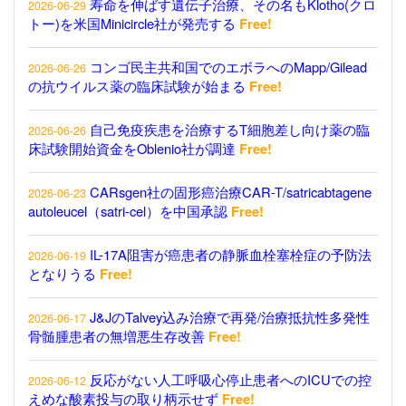
寿命を伸ばす遺伝子治療、その名もKlotho(クロ
2026-06-29
トー)を米国Minicircle社が発売する
Free!
コンゴ民主共和国でのエボラへのMapp/Gilead
2026-06-26
の抗ウイルス薬の臨床試験が始まる
Free!
自己免疫疾患を治療するT細胞差し向け薬の臨
2026-06-26
床試験開始資金をOblenio社が調達
Free!
CARsgen社の固形癌治療CAR-T/satricabtagene
2026-06-23
autoleucel（satri-cel）を中国承認
Free!
IL-17A阻害が癌患者の静脈血栓塞栓症の予防法
2026-06-19
となりうる
Free!
J&JのTalvey込み治療で再発/治療抵抗性多発性
2026-06-17
骨髄腫患者の無増悪生存改善
Free!
反応がない人工呼吸心停止患者へのICUでの控
2026-06-12
えめな酸素投与の取り柄示せず
Free!