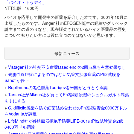
「バイオ・トゥデイ」
NTT出版 | 1600円
バイオを応用して開発中の新薬を紹介した本です。2001年10月に
出版したものです。Amgen社のEPOGEN誕生の経緯やグリベック
誕生までの道のりなど、現在販売されているバイオ医薬品の歴史
について知りたい方には役に立つのではないかと思います。
最新ニュース
+
Vistagen社の社交不安症薬fasedienolの2回点鼻も有意効果なし
+
嚢胞性線維症によるのではない気管支拡張症薬のPh2試験を
Sanofiが停止
+
Replimuneの黒色腫薬Tudriqevを米国がとうとう承認
+
Tarsus社がAlkeus社を買ってPh3試験段階のシュタルガルト病薬
を手にする
+
C. difficile感染を防ぐ細菌詰め合わせのPh3試験資金6000万ドル
をVedantaが調達
+
LifeMind社が移植臓器拒絶予防薬LIFE-001のPh2試験資金2億
6400万ドル調達