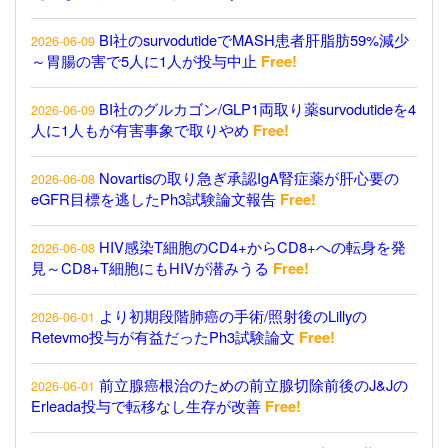
BI社のsurvodutideでMASH患者肝脂肪59%減少
2026-06-09
～胃腸の害で5人に1人が投与中止
Free!
BI社のグルカゴン/GLP1両取り薬survodutideを4
2026-06-09
人に1人もが有害事象で取りやめ
Free!
Novartisの取り急ぎ承認IgA腎症薬が肝心要の
2026-06-08
eGFR目標を逃したPh3試験論文報告
Free!
HIV感染T細胞のCD4+からCD8+への転身を発
2026-06-08
見～CD8+T細胞にもHIVが潜みうる
Free!
より初期段階肺癌の手術/照射後のLillyの
2026-06-01
Retevmo投与が有益だったPh3試験論文
Free!
前立腺癌根治のための前立腺切除前後のJ&Jの
2026-06-01
Erleada投与で転移なし生存が改善
Free!