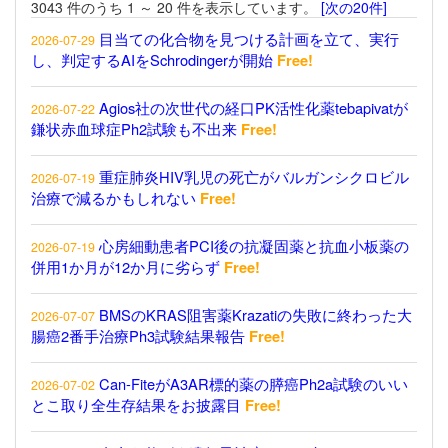
3043 件のうち 1 ～ 20 件を表示しています。
[次の20件]
目当ての化合物を見つける計画を立て、実行
2026-07-29
し、判定するAIをSchrodingerが開始
Free!
Agios社の次世代の経口PK活性化薬tebapivatが
2026-07-22
鎌状赤血球症Ph2試験も不出来
Free!
重症肺炎HIV乳児の死亡がバルガンシクロビル
2026-07-19
治療で減るかもしれない
Free!
心房細動患者PCI後の抗凝固薬と抗血小板薬の
2026-07-19
併用1か月が12か月に劣らず
Free!
BMSのKRAS阻害薬Krazatiの失敗に終わった大
2026-07-07
腸癌2番手治療Ph3試験結果報告
Free!
Can-FiteがA3AR標的薬の膵癌Ph2a試験のいい
2026-07-02
とこ取り全生存結果をお披露目
Free!