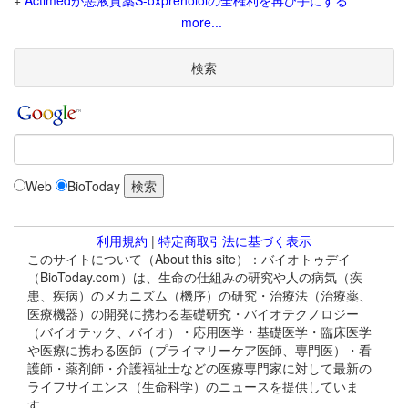
+
Actimedが悪液質薬S-oxprenololの全権利を再び手にする
more...
検索
Web
BioToday
利用規約
|
特定商取引法に基づく表示
このサイトについて（About this site）：バイオトゥデイ
（BioToday.com）は、生命の仕組みの研究や人の病気（疾
患、疾病）のメカニズム（機序）の研究・治療法（治療薬、
医療機器）の開発に携わる基礎研究・バイオテクノロジー
（バイオテック、バイオ）・応用医学・基礎医学・臨床医学
や医療に携わる医師（プライマリーケア医師、専門医）・看
護師・薬剤師・介護福祉士などの医療専門家に対して最新の
ライフサイエンス（生命科学）のニュースを提供していま
す。