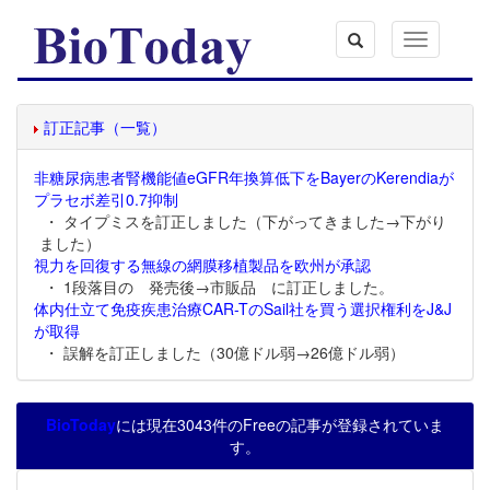
Toggle
navigation
訂正記事（一覧）
非糖尿病患者腎機能値eGFR年換算低下をBayerのKerendiaが
プラセボ差引0.7抑制
・ タイプミスを訂正しました（下がってきました→下がり
ました）
視力を回復する無線の網膜移植製品を欧州が承認
・ 1段落目の 発売後→市販品 に訂正しました。
体内仕立て免疫疾患治療CAR-TのSail社を買う選択権利をJ&J
が取得
・ 誤解を訂正しました（30億ドル弱→26億ドル弱）
BioToday
には現在3043件のFreeの記事が登録されていま
す。