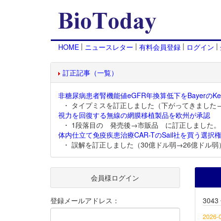
|
|
|
|
HOME
ニュースレター
有料会員登録
ログイン
訂正記事（一覧）
非糖尿病患者腎機能値eGFR年換算低下をBayerのKer
・ タイプミスを訂正しました（下がってきました
視力を回復する無線の網膜移植製品を欧州が承認
・ 1段落目の 発売後→市販品 に訂正しました。
体内仕立て免疫疾患治療CAR-TのSail社を買う選択権
・ 誤解を訂正しました（30億ドル弱→26億ドル弱
会員様ログイン
登録メールアドレス：
304
2026-