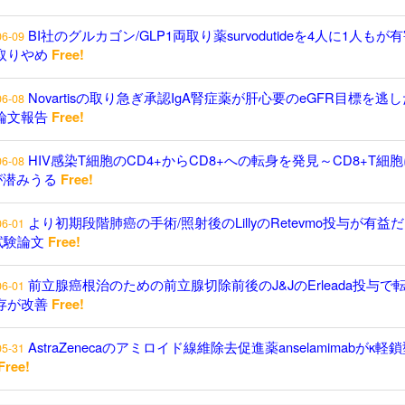
BI社のグルカゴン/GLP1両取り薬survodutideを4人に1人もが
06-09
取りやめ
Free!
Novartisの取り急ぎ承認IgA腎症薬が肝心要のeGFR目標を逃し
06-08
論文報告
Free!
HIV感染T細胞のCD4+からCD8+への転身を発見～CD8+T細
06-08
が潜みうる
Free!
より初期段階肺癌の手術/照射後のLillyのRetevmo投与が有益
06-01
試験論文
Free!
前立腺癌根治のための前立腺切除前後のJ&JのErleada投与で
06-01
存が改善
Free!
AstraZenecaのアミロイド線維除去促進薬anselamimabがκ軽
05-31
Free!