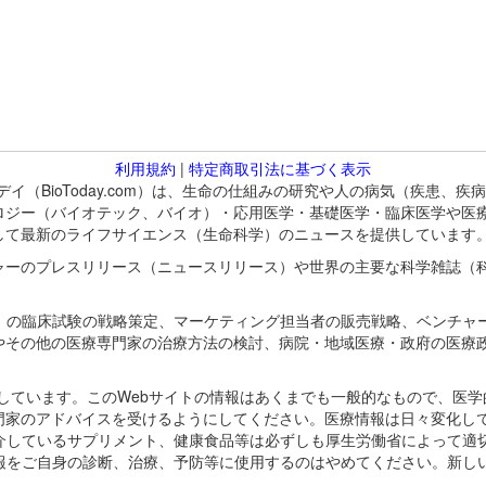
利用規約
|
特定商取引法に基づく表示
バイオトゥデイ（BioToday.com）は、生命の仕組みの研究や人の病気（
ロジー（バイオテック、バイオ）・応用医学・基礎医学・臨床医学や医
して最新のライフサイエンス（生命科学）のニュースを提供しています
ャーのプレスリリース（ニュースリリース）や世界の主要な科学雑誌（
A）の臨床試験の戦略策定、マーケティング担当者の販売戦略、ベンチャ
やその他の医療専門家の治療方法の検討、病院・地域医療・政府の医療
omが保有しています。このWebサイトの情報はあくまでも一般的なもので、
門家のアドバイスを受けるようにしてください。医療情報は日々変化して
紹介しているサプリメント、健康食品等は必ずしも厚生労働省によって適
情報をご自身の診断、治療、予防等に使用するのはやめてください。新し