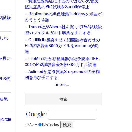
+
嚢胞性線維症によるのではない気管支
拡張症薬のPh2試験をSanofiが停止
+
Replimuneの黒色腫薬Tudriqevを米国が
h2試験
とうとう承認
+
Tarsus社がAlkeus社を買ってPh3試験段
階のシュタルガルト病薬を手にする
しれ
+
C. difficile感染を防ぐ細菌詰め合わせの
Ph3試験資金6000万ドルをVedantaが調
達
か月に
+
LifeMind社が移植臓器拒絶予防薬LIFE-
001のPh2試験資金2億6400万ドル調達
+
Actimedが悪液質薬S-oxprenololの全権
利を再び手にする
h3試
more...
存結果
検索
rcle
Web
BioToday