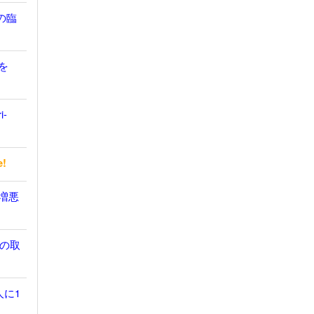
の臨
を
i-
e!
無増悪
の取
人に1