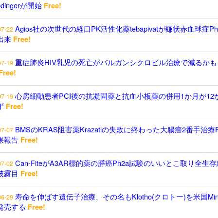
odingerが開始
Free!
Agios社の次世代の経口PK活性化薬tebapivatが鎌状赤血球症P
07-22
出来
Free!
重症肺炎HIV乳児の死亡がバルガンシクロビル治療で減るかも
07-19
Free!
心房細動患者PCI後の抗凝固薬と抗血小板薬の併用1か月が12
07-19
ず
Free!
BMSのKRAS阻害薬Krazatiの失敗に終わった大腸癌2番手治療P
07-07
果報告
Free!
Can-FiteがA3AR標的薬の膵癌Ph2a試験のいいとこ取り全生
07-02
披露目
Free!
寿命を伸ばす遺伝子治療、その名もKlotho(クロトー)を米国Minici
06-29
発売する
Free!