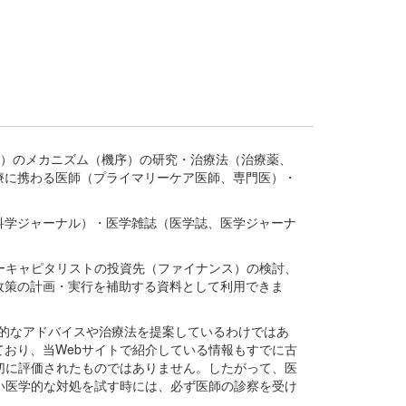
疾患、疾病）のメカニズム（機序）の研究・治療法（治療薬、
療に携わる医師（プライマリーケア医師、専門医）・
。
科学ジャーナル）・医学雑誌（医学誌、医学ジャーナ
ーキャピタリストの投資先（ファイナンス）の検討、
政策の計画・実行を補助する資料として利用できま
医学的なアドバイスや治療法を提案しているわけではあ
おり、当Webサイトで紹介している情報もすでに古
切に評価されたものではありません。したがって、医
い医学的な対処を試す時には、必ず医師の診察を受け