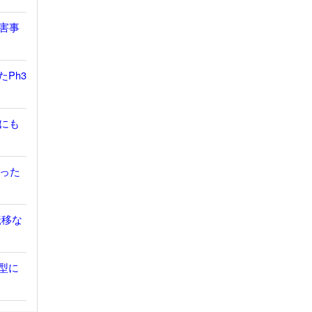
有害事
たPh3
胞にも
だった
転移な
鎖型に