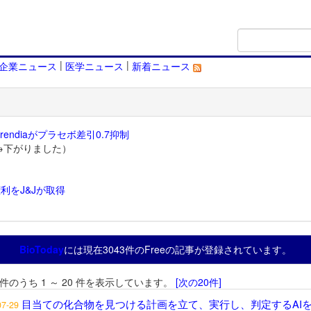
|
|
企業ニュース
医学ニュース
新着ニュース
endiaがプラセボ差引0.7抑制
→下がりました）
利をJ&Jが取得
）
BioToday
には現在3043件のFreeの記事が登録されています。
3 件のうち 1 ～ 20 件を表示しています。
[次の20件]
目当ての化合物を見つける計画を立て、実行し、判定するAI
07-29