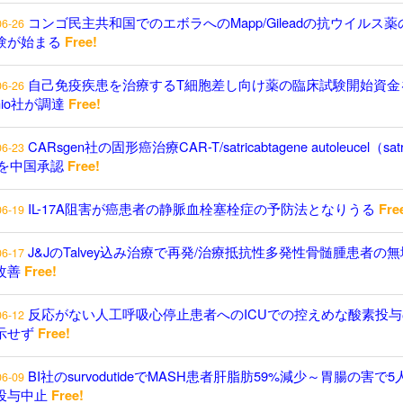
コンゴ民主共和国でのエボラへのMapp/Gileadの抗ウイルス薬
06-26
験が始まる
Free!
自己免疫疾患を治療するT細胞差し向け薬の臨床試験開始資金
06-26
enio社が調達
Free!
CARsgen社の固形癌治療CAR-T/satricabtagene autoleucel（satr
06-23
）を中国承認
Free!
IL-17A阻害が癌患者の静脈血栓塞栓症の予防法となりうる
Fre
06-19
J&JのTalvey込み治療で再発/治療抵抗性多発性骨髄腫患者の
06-17
改善
Free!
反応がない人工呼吸心停止患者へのICUでの控えめな酸素投与
06-12
示せず
Free!
BI社のsurvodutideでMASH患者肝脂肪59%減少～胃腸の害で5
06-09
投与中止
Free!