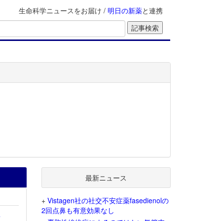
生命科学ニュースをお届け /
明日の新薬
と連携
最新ニュース
+
Vistagen社の社交不安症薬fasedienolの
2回点鼻も有意効果なし
を