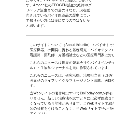
す。Amgen社のEPOGEN誕生の経緯やグ
リベック誕生までの道のりなど、現在販
売されているバイオ医薬品の歴史につい
て知りたい方には役に立つのではないか
と思います。
このサイトについて（About this site）：
医療機器）の開発に携わる基礎研究・バイオテクノ
看護師・薬剤師・介護福祉士などの医療専門家に対
これらのニュースは世界の製薬会社やバイオベンチ
ル）・生物学ジャーナルを元に作製されています。
これらのニュースは、研究活動、治験担当者（CR
医薬品のライフサイクルマネージメント戦略、医師
す。
当Webサイトの著作権はすべてBioToday.c
りません。新しい治療法を試すときには必ず医療専
くなっている可能性があります。当Webサイトで
師の診察をうけることなく、当Webサイトで得た
てください。