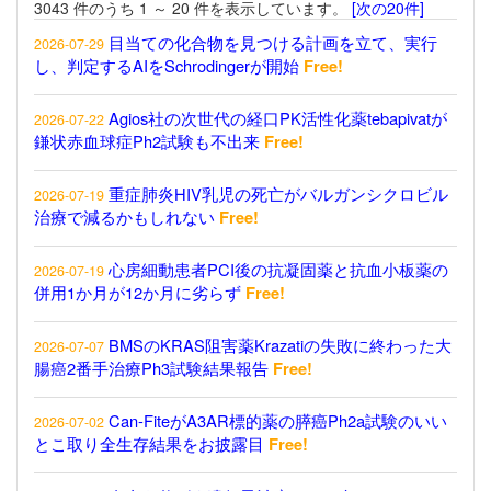
3043 件のうち 1 ～ 20 件を表示しています。
[次の20件]
目当ての化合物を見つける計画を立て、実行
2026-07-29
し、判定するAIをSchrodingerが開始
Free!
Agios社の次世代の経口PK活性化薬tebapivatが
2026-07-22
鎌状赤血球症Ph2試験も不出来
Free!
重症肺炎HIV乳児の死亡がバルガンシクロビル
2026-07-19
治療で減るかもしれない
Free!
心房細動患者PCI後の抗凝固薬と抗血小板薬の
2026-07-19
併用1か月が12か月に劣らず
Free!
BMSのKRAS阻害薬Krazatiの失敗に終わった大
2026-07-07
腸癌2番手治療Ph3試験結果報告
Free!
Can-FiteがA3AR標的薬の膵癌Ph2a試験のいい
2026-07-02
とこ取り全生存結果をお披露目
Free!