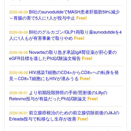
BI社のsurvodutideでMASH患者肝脂肪59%減少
2026-06-09
～胃腸の害で5人に1人が投与中止
Free!
BI社のグルカゴン/GLP1両取り薬survodutideを4
2026-06-09
人に1人もが有害事象で取りやめ
Free!
Novartisの取り急ぎ承認IgA腎症薬が肝心要の
2026-06-08
eGFR目標を逃したPh3試験論文報告
Free!
HIV感染T細胞のCD4+からCD8+への転身を発
2026-06-08
見～CD8+T細胞にもHIVが潜みうる
Free!
より初期段階肺癌の手術/照射後のLillyの
2026-06-01
Retevmo投与が有益だったPh3試験論文
Free!
前立腺癌根治のための前立腺切除前後のJ&Jの
2026-06-01
Erleada投与で転移なし生存が改善
Free!