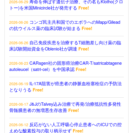
寿命を伸ばす遺伝子治療、その名もKlotho(クロ
2026-06-29
トー)を米国Minicircle社が発売する
Free!
コンゴ民主共和国でのエボラへのMapp/Gilead
2026-06-26
の抗ウイルス薬の臨床試験が始まる
Free!
自己免疫疾患を治療するT細胞差し向け薬の臨
2026-06-26
床試験開始資金をOblenio社が調達
Free!
CARsgen社の固形癌治療CAR-T/satricabtagene
2026-06-23
autoleucel（satri-cel）を中国承認
Free!
IL-17A阻害が癌患者の静脈血栓塞栓症の予防法
2026-06-19
となりうる
Free!
J&JのTalvey込み治療で再発/治療抵抗性多発性
2026-06-17
骨髄腫患者の無増悪生存改善
Free!
反応がない人工呼吸心停止患者へのICUでの控
2026-06-12
えめな酸素投与の取り柄示せず
Free!