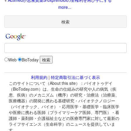
+
Actimedが悪液質薬S-oxprenololの全権利を再び手にする
more...
検索
Web
BioToday
利用規約
|
特定商取引法に基づく表示
このサイトについて（About this site）：バイオトゥデイ
（BioToday.com）は、生命の仕組みの研究や人の病気（疾
患、疾病）のメカニズム（機序）の研究・治療法（治療薬、
医療機器）の開発に携わる基礎研究・バイオテクノロジー
（バイオテック、バイオ）・応用医学・基礎医学・臨床医学
や医療に携わる医師（プライマリーケア医師、専門医）・看
護師・薬剤師・介護福祉士などの医療専門家に対して最新の
ライフサイエンス（生命科学）のニュースを提供していま
す。