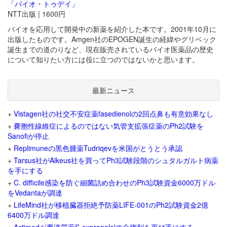
「バイオ・トゥデイ」
NTT出版 | 1600円
バイオを応用して開発中の新薬を紹介した本です。2001年10月に
出版したものです。Amgen社のEPOGEN誕生の経緯やグリベック
誕生までの道のりなど、現在販売されているバイオ医薬品の歴史
について知りたい方には役に立つのではないかと思います。
最新ニュース
+
Vistagen社の社交不安症薬fasedienolの2回点鼻も有意効果なし
+
嚢胞性線維症によるのではない気管支拡張症薬のPh2試験を
Sanofiが停止
+
Replimuneの黒色腫薬Tudriqevを米国がとうとう承認
+
Tarsus社がAlkeus社を買ってPh3試験段階のシュタルガルト病薬
を手にする
+
C. difficile感染を防ぐ細菌詰め合わせのPh3試験資金6000万ドル
をVedantaが調達
+
LifeMind社が移植臓器拒絶予防薬LIFE-001のPh2試験資金2億
6400万ドル調達