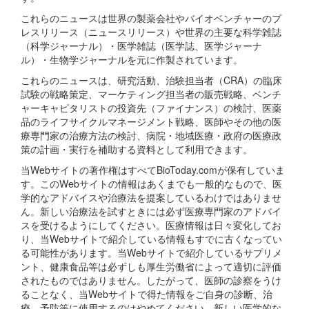
これらのニュースは世界の製薬会社やバイオベンチャーのプ
レスリリース（ニュースリリース）や世界の主要な科学雑誌
（科学ジャーナル）・医学雑誌（医学誌、医学ジャーナ
ル）・生物学ジャーナルを元に作製されています。
これらのニュースは、研究活動、治験担当者（CRA）の臨床
試験の戦略策定、マーケティング担当者の販売戦略、ベンチ
ャーキャピタリストの投資先（ファイナンス）の検討、医薬
品のライフサイクルマネージメント戦略、医師やその他の医
療専門家の治療方法の検討、病院・地域医療・政府の医療政
策の計画・実行を補助する資料として利用できます。
当Webサイトの著作権はすべてBioToday.comが保有していま
す。このWebサイトの情報はあくまでも一般的なもので、医
学的なアドバイスや治療法を提案しているわけではありませ
ん。新しい治療法を試すときには必ず医療専門家のアドバイ
スを受けるようにしてください。医療情報は日々変化してお
り、当Webサイトで紹介している情報もすでに古くなってい
る可能性があります。当Webサイトで紹介しているサプリメ
ント、健康食品等は必ずしも厚生労働省によって適切に評価
されたものではありません。したがって、医師の診察をうけ
ることなく、当Webサイトで得た情報をご自身の診断、治
療、予防等に使用するのはやめてください。新しい医学的な