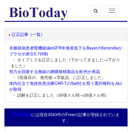
Toggle
navigation
訂正記事（一覧）
非糖尿病患者腎機能値eGFR年換算低下をBayerのKerendiaが
プラセボ差引0.7抑制
・ タイプミスを訂正しました（下がってきました→下がり
ました）
視力を回復する無線の網膜移植製品を欧州が承認
・ 1段落目の 発売後→市販品 に訂正しました。
体内仕立て免疫疾患治療CAR-TのSail社を買う選択権利をJ&J
が取得
・ 誤解を訂正しました（30億ドル弱→26億ドル弱）
BioToday
には現在3043件のFreeの記事が登録されていま
す。