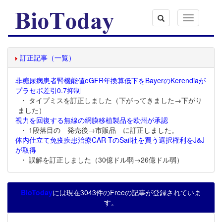
Toggle
navigation
訂正記事（一覧）
非糖尿病患者腎機能値eGFR年換算低下をBayerのKerendiaが
プラセボ差引0.7抑制
・ タイプミスを訂正しました（下がってきました→下がり
ました）
視力を回復する無線の網膜移植製品を欧州が承認
・ 1段落目の 発売後→市販品 に訂正しました。
体内仕立て免疫疾患治療CAR-TのSail社を買う選択権利をJ&J
が取得
・ 誤解を訂正しました（30億ドル弱→26億ドル弱）
BioToday
には現在3043件のFreeの記事が登録されていま
す。