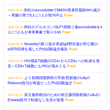
BI社のsurvodutideでMASH患者肝脂肪59%減少
2026-06-09
～胃腸の害で5人に1人が投与中止
Free!
BI社のグルカゴン/GLP1両取り薬survodutideを4
2026-06-09
人に1人もが有害事象で取りやめ
Free!
Novartisの取り急ぎ承認IgA腎症薬が肝心要の
2026-06-08
eGFR目標を逃したPh3試験論文報告
Free!
HIV感染T細胞のCD4+からCD8+への転身を発
2026-06-08
見～CD8+T細胞にもHIVが潜みうる
Free!
より初期段階肺癌の手術/照射後のLillyの
2026-06-01
Retevmo投与が有益だったPh3試験論文
Free!
前立腺癌根治のための前立腺切除前後のJ&Jの
2026-06-01
Erleada投与で転移なし生存が改善
Free!