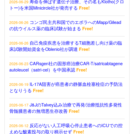
寿命を伸ばす遺伝子治療、その名もKlotho(クロ
2026-06-29
トー)を米国Minicircle社が発売する
Free!
コンゴ民主共和国でのエボラへのMapp/Gilead
2026-06-26
の抗ウイルス薬の臨床試験が始まる
Free!
自己免疫疾患を治療するT細胞差し向け薬の臨
2026-06-26
床試験開始資金をOblenio社が調達
Free!
CARsgen社の固形癌治療CAR-T/satricabtagene
2026-06-23
autoleucel（satri-cel）を中国承認
Free!
IL-17A阻害が癌患者の静脈血栓塞栓症の予防法
2026-06-19
となりうる
Free!
J&JのTalvey込み治療で再発/治療抵抗性多発性
2026-06-17
骨髄腫患者の無増悪生存改善
Free!
反応がない人工呼吸心停止患者へのICUでの控
2026-06-12
えめな酸素投与の取り柄示せず
Free!