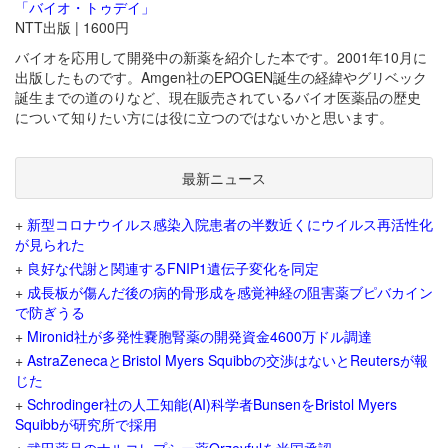
「バイオ・トゥデイ」
NTT出版 | 1600円
バイオを応用して開発中の新薬を紹介した本です。2001年10月に
出版したものです。Amgen社のEPOGEN誕生の経緯やグリベック
誕生までの道のりなど、現在販売されているバイオ医薬品の歴史
について知りたい方には役に立つのではないかと思います。
最新ニュース
+
新型コロナウイルス感染入院患者の半数近くにウイルス再活性化
が見られた
+
良好な代謝と関連するFNIP1遺伝子変化を同定
+
成長板が傷んだ後の病的骨形成を感覚神経の阻害薬ブピバカイン
で防ぎうる
+
Mironid社が多発性嚢胞腎薬の開発資金4600万ドル調達
+
AstraZenecaとBristol Myers Squibbの交渉はないとReutersが報
じた
+
Schrodinger社の人工知能(AI)科学者BunsenをBristol Myers
Squibbが研究所で採用