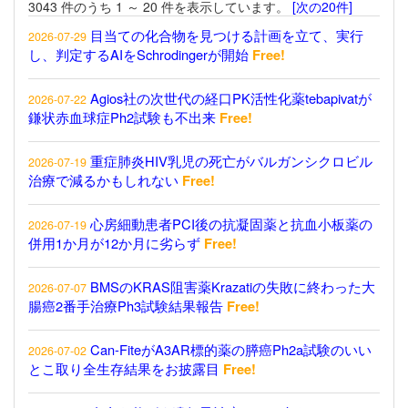
3043 件のうち 1 ～ 20 件を表示しています。
[次の20件]
目当ての化合物を見つける計画を立て、実行
2026-07-29
し、判定するAIをSchrodingerが開始
Free!
Agios社の次世代の経口PK活性化薬tebapivatが
2026-07-22
鎌状赤血球症Ph2試験も不出来
Free!
重症肺炎HIV乳児の死亡がバルガンシクロビル
2026-07-19
治療で減るかもしれない
Free!
心房細動患者PCI後の抗凝固薬と抗血小板薬の
2026-07-19
併用1か月が12か月に劣らず
Free!
BMSのKRAS阻害薬Krazatiの失敗に終わった大
2026-07-07
腸癌2番手治療Ph3試験結果報告
Free!
Can-FiteがA3AR標的薬の膵癌Ph2a試験のいい
2026-07-02
とこ取り全生存結果をお披露目
Free!