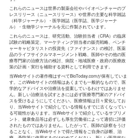
これらのニュースは世界の製薬会社やバイオベンチャーのプ
レスリリース（ニュースリリース）や世界の主要な科学雑誌
（科学ジャーナル）・医学雑誌（医学誌、医学ジャーナ
ル）・生物学ジャーナルを元に作製されています。
これらのニュースは、研究活動、治験担当者（CRA）の臨床
試験の戦略策定、マーケティング担当者の販売戦略、ベンチ
ャーキャピタリストの投資先（ファイナンス）の検討、医薬
品のライフサイクルマネージメント戦略、医師やその他の医
療専門家の治療方法の検討、病院・地域医療・政府の医療政
策の計画・実行を補助する資料として利用できます。
当Webサイトの著作権はすべてBioToday.comが保有していま
す。このWebサイトの情報はあくまでも一般的なもので、医
学的なアドバイスや治療法を提案しているわけではありませ
ん。新しい治療法を試すときには必ず医療専門家のアドバイ
スを受けるようにしてください。医療情報は日々変化してお
り、当Webサイトで紹介している情報もすでに古くなってい
る可能性があります。当Webサイトで紹介しているサプリメ
ント、健康食品等は必ずしも厚生労働省によって適切に評価
されたものではありません。したがって、医師の診察をうけ
ることなく、当Webサイトで得た情報をご自身の診断、治
療、予防等に使用するのはやめてください。新しい医学的な