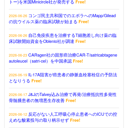
トー)を米国Minicircle社が発売する
Free!
コンゴ民主共和国でのエボラへのMapp/Gilead
2026-06-26
の抗ウイルス薬の臨床試験が始まる
Free!
自己免疫疾患を治療するT細胞差し向け薬の臨
2026-06-26
床試験開始資金をOblenio社が調達
Free!
CARsgen社の固形癌治療CAR-T/satricabtagene
2026-06-23
autoleucel（satri-cel）を中国承認
Free!
IL-17A阻害が癌患者の静脈血栓塞栓症の予防法
2026-06-19
となりうる
Free!
J&JのTalvey込み治療で再発/治療抵抗性多発性
2026-06-17
骨髄腫患者の無増悪生存改善
Free!
反応がない人工呼吸心停止患者へのICUでの控
2026-06-12
えめな酸素投与の取り柄示せず
Free!