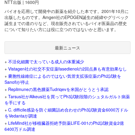
NTT出版 | 1600円
バイオを応用して開発中の新薬を紹介した本です。2001年10月に
出版したものです。Amgen社のEPOGEN誕生の経緯やグリベック
誕生までの道のりなど、現在販売されているバイオ医薬品の歴史
について知りたい方には役に立つのではないかと思います。
最新ニュース
+
不活化細菌で太っている成人の体重減少
+
Vistagen社の社交不安症薬fasedienolの2回点鼻も有意効果なし
+
嚢胞性線維症によるのではない気管支拡張症薬のPh2試験を
Sanofiが停止
+
Replimuneの黒色腫薬Tudriqevを米国がとうとう承認
+
Tarsus社がAlkeus社を買ってPh3試験段階のシュタルガルト病薬
を手にする
+
C. difficile感染を防ぐ細菌詰め合わせのPh3試験資金6000万ドル
をVedantaが調達
+
LifeMind社が移植臓器拒絶予防薬LIFE-001のPh2試験資金2億
6400万ドル調達