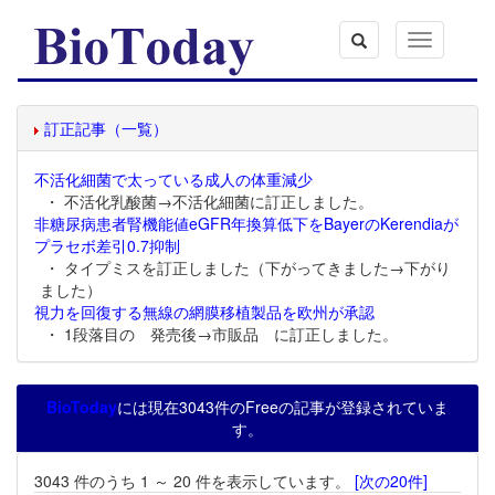
Toggle
navigation
訂正記事（一覧）
不活化細菌で太っている成人の体重減少
・ 不活化乳酸菌→不活化細菌に訂正しました。
非糖尿病患者腎機能値eGFR年換算低下をBayerのKerendiaが
プラセボ差引0.7抑制
・ タイプミスを訂正しました（下がってきました→下がり
ました）
視力を回復する無線の網膜移植製品を欧州が承認
・ 1段落目の 発売後→市販品 に訂正しました。
BioToday
には現在3043件のFreeの記事が登録されていま
す。
3043 件のうち 1 ～ 20 件を表示しています。
[次の20件]