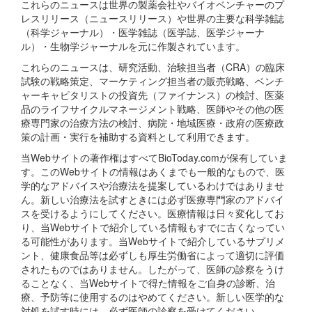
これらのニュースは世界の製薬会社やバイオベンチャーのプ
レスリリース（ニュースリリース）や世界の主要な科学雑誌
（科学ジャーナル）・医学雑誌（医学誌、医学ジャーナ
ル）・生物学ジャーナルを元に作製されています。
これらのニュースは、研究活動、治験担当者（CRA）の臨床
試験の戦略策定、マーケティング担当者の販売戦略、ベンチ
ャーキャピタリストの投資先（ファイナンス）の検討、医薬
品のライフサイクルマネージメント戦略、医師やその他の医
療専門家の治療方法の検討、病院・地域医療・政府の医療政
策の計画・実行を補助する資料として利用できます。
当Webサイトの著作権はすべてBioToday.comが保有していま
す。このWebサイトの情報はあくまでも一般的なもので、医
学的なアドバイスや治療法を提案しているわけではありませ
ん。新しい治療法を試すときには必ず医療専門家のアドバイ
スを受けるようにしてください。医療情報は日々変化してお
り、当Webサイトで紹介している情報もすでに古くなってい
る可能性があります。当Webサイトで紹介しているサプリメ
ント、健康食品等は必ずしも厚生労働省によって適切に評価
されたものではありません。したがって、医師の診察をうけ
ることなく、当Webサイトで得た情報をご自身の診断、治
療、予防等に使用するのはやめてください。新しい医学的な
対処を試す時には、必ず医師の診察を受けてください。