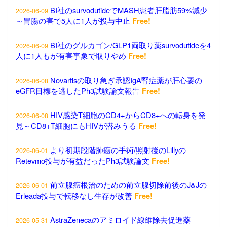
BI社のsurvodutideでMASH患者肝脂肪59%減少
2026-06-09
～胃腸の害で5人に1人が投与中止
Free!
BI社のグルカゴン/GLP1両取り薬survodutideを4
2026-06-09
人に1人もが有害事象で取りやめ
Free!
Novartisの取り急ぎ承認IgA腎症薬が肝心要の
2026-06-08
eGFR目標を逃したPh3試験論文報告
Free!
HIV感染T細胞のCD4+からCD8+への転身を発
2026-06-08
見～CD8+T細胞にもHIVが潜みうる
Free!
より初期段階肺癌の手術/照射後のLillyの
2026-06-01
Retevmo投与が有益だったPh3試験論文
Free!
前立腺癌根治のための前立腺切除前後のJ&Jの
2026-06-01
Erleada投与で転移なし生存が改善
Free!
AstraZenecaのアミロイド線維除去促進薬
2026-05-31