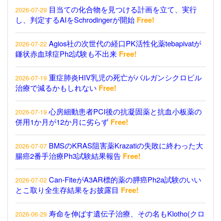
目当ての化合物を見つける計画を立て、実行
2026-07-29
し、判定するAIをSchrodingerが開始
Free!
Agios社の次世代の経口PK活性化薬tebapivatが
2026-07-22
鎌状赤血球症Ph2試験も不出来
Free!
重症肺炎HIV乳児の死亡がバルガンシクロビル
2026-07-19
治療で減るかもしれない
Free!
心房細動患者PCI後の抗凝固薬と抗血小板薬の
2026-07-19
併用1か月が12か月に劣らず
Free!
BMSのKRAS阻害薬Krazatiの失敗に終わった大
2026-07-07
腸癌2番手治療Ph3試験結果報告
Free!
Can-FiteがA3AR標的薬の膵癌Ph2a試験のいい
2026-07-02
とこ取り全生存結果をお披露目
Free!
寿命を伸ばす遺伝子治療、その名もKlotho(クロ
2026-06-29