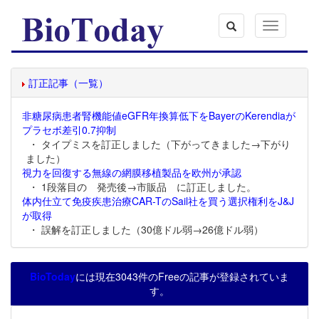
Toggle
navigation
訂正記事（一覧）
非糖尿病患者腎機能値eGFR年換算低下をBayerのKerendiaが
プラセボ差引0.7抑制
・ タイプミスを訂正しました（下がってきました→下がり
ました）
視力を回復する無線の網膜移植製品を欧州が承認
・ 1段落目の 発売後→市販品 に訂正しました。
体内仕立て免疫疾患治療CAR-TのSail社を買う選択権利をJ&J
が取得
・ 誤解を訂正しました（30億ドル弱→26億ドル弱）
BioToday
には現在3043件のFreeの記事が登録されていま
す。