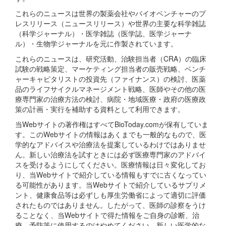
これらのニュースは世界の製薬会社やバイオベンチャーのプ
レスリリース（ニュースリリース）や世界の主要な科学雑誌
（科学ジャーナル）・医学雑誌（医学誌、医学ジャーナ
ル）・生物学ジャーナルを元に作製されています。
これらのニュースは、研究活動、治験担当者（CRA）の臨床
試験の戦略策定、マーケティング担当者の販売戦略、ベンチ
ャーキャピタリストの投資先（ファイナンス）の検討、医薬
品のライフサイクルマネージメント戦略、医師やその他の医
療専門家の治療方法の検討、病院・地域医療・政府の医療政
策の計画・実行を補助する資料として利用できます。
当Webサイトの著作権はすべてBioToday.comが保有していま
す。このWebサイトの情報はあくまでも一般的なもので、医
学的なアドバイスや治療法を提案しているわけではありませ
ん。新しい治療法を試すときには必ず医療専門家のアドバイ
スを受けるようにしてください。医療情報は日々変化してお
り、当Webサイトで紹介している情報もすでに古くなってい
る可能性があります。当Webサイトで紹介しているサプリメ
ント、健康食品等は必ずしも厚生労働省によって適切に評価
されたものではありません。したがって、医師の診察をうけ
ることなく、当Webサイトで得た情報をご自身の診断、治
療、予防等に使用するのはやめてください。新しい医学的な