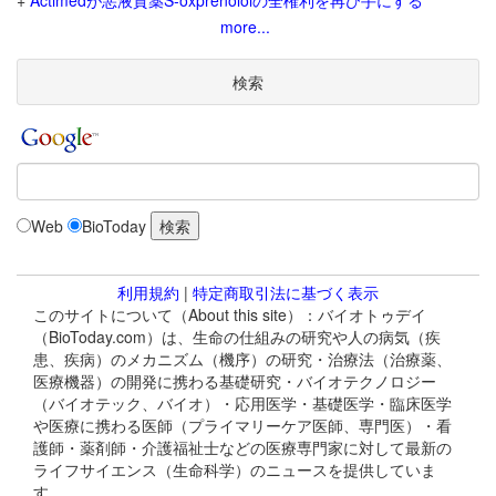
+
Actimedが悪液質薬S-oxprenololの全権利を再び手にする
more...
検索
Web
BioToday
利用規約
|
特定商取引法に基づく表示
このサイトについて（About this site）：バイオトゥデイ
（BioToday.com）は、生命の仕組みの研究や人の病気（疾
患、疾病）のメカニズム（機序）の研究・治療法（治療薬、
医療機器）の開発に携わる基礎研究・バイオテクノロジー
（バイオテック、バイオ）・応用医学・基礎医学・臨床医学
や医療に携わる医師（プライマリーケア医師、専門医）・看
護師・薬剤師・介護福祉士などの医療専門家に対して最新の
ライフサイエンス（生命科学）のニュースを提供していま
す。