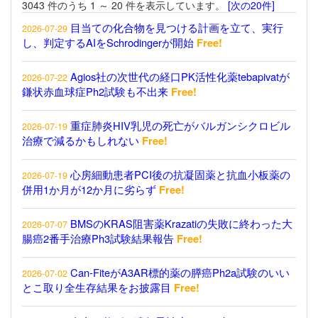
3043 件のうち 1 ～ 20 件を表示しています。
[次の20件]
目当ての化合物を見つける計画を立て、実行
2026-07-29
し、判定するAIをSchrodingerが開始
Free!
Agios社の次世代の経口PK活性化薬tebapivatが
2026-07-22
鎌状赤血球症Ph2試験も不出来
Free!
重症肺炎HIV乳児の死亡がバルガンシクロビル
2026-07-19
治療で減るかもしれない
Free!
心房細動患者PCI後の抗凝固薬と抗血小板薬の
2026-07-19
併用1か月が12か月に劣らず
Free!
BMSのKRAS阻害薬Krazatiの失敗に終わった大
2026-07-07
腸癌2番手治療Ph3試験結果報告
Free!
Can-FiteがA3AR標的薬の膵癌Ph2a試験のいい
2026-07-02
とこ取り全生存結果をお披露目
Free!