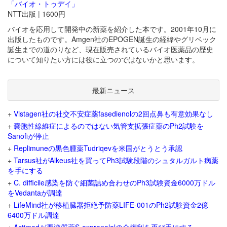
「バイオ・トゥデイ」
NTT出版 | 1600円
バイオを応用して開発中の新薬を紹介した本です。2001年10月に
出版したものです。Amgen社のEPOGEN誕生の経緯やグリベック
誕生までの道のりなど、現在販売されているバイオ医薬品の歴史
について知りたい方には役に立つのではないかと思います。
最新ニュース
+
Vistagen社の社交不安症薬fasedienolの2回点鼻も有意効果なし
+
嚢胞性線維症によるのではない気管支拡張症薬のPh2試験を
Sanofiが停止
+
Replimuneの黒色腫薬Tudriqevを米国がとうとう承認
+
Tarsus社がAlkeus社を買ってPh3試験段階のシュタルガルト病薬
を手にする
+
C. difficile感染を防ぐ細菌詰め合わせのPh3試験資金6000万ドル
をVedantaが調達
+
LifeMind社が移植臓器拒絶予防薬LIFE-001のPh2試験資金2億
6400万ドル調達