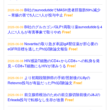
BI社のsurvodutideでMASH患者肝脂肪59%減少
2026-06-09
～胃腸の害で5人に1人が投与中止
Free!
BI社のグルカゴン/GLP1両取り薬survodutideを4
2026-06-09
人に1人もが有害事象で取りやめ
Free!
Novartisの取り急ぎ承認IgA腎症薬が肝心要の
2026-06-08
eGFR目標を逃したPh3試験論文報告
Free!
HIV感染T細胞のCD4+からCD8+への転身を発
2026-06-08
見～CD8+T細胞にもHIVが潜みうる
Free!
より初期段階肺癌の手術/照射後のLillyの
2026-06-01
Retevmo投与が有益だったPh3試験論文
Free!
前立腺癌根治のための前立腺切除前後のJ&Jの
2026-06-01
Erleada投与で転移なし生存が改善
Free!