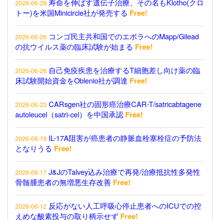
寿命を伸ばす遺伝子治療、その名もKlotho(クロ
2026-06-29
トー)を米国Minicircle社が発売する
Free!
コンゴ民主共和国でのエボラへのMapp/Gilead
2026-06-26
の抗ウイルス薬の臨床試験が始まる
Free!
自己免疫疾患を治療するT細胞差し向け薬の臨
2026-06-26
床試験開始資金をOblenio社が調達
Free!
CARsgen社の固形癌治療CAR-T/satricabtagene
2026-06-23
autoleucel（satri-cel）を中国承認
Free!
IL-17A阻害が癌患者の静脈血栓塞栓症の予防法
2026-06-19
となりうる
Free!
J&JのTalvey込み治療で再発/治療抵抗性多発性
2026-06-17
骨髄腫患者の無増悪生存改善
Free!
反応がない人工呼吸心停止患者へのICUでの控
2026-06-12
えめな酸素投与の取り柄示せず
Free!