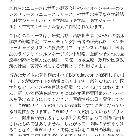
これらのニュースは世界の製薬会社やバイオベンチャーのプ
レスリリース（ニュースリリース）や世界の主要な科学雑誌
（科学ジャーナル）・医学雑誌（医学誌、医学ジャーナ
ル）・生物学ジャーナルを元に作製されています。
これらのニュースは、研究活動、治験担当者（CRA）の臨床
試験の戦略策定、マーケティング担当者の販売戦略、ベンチ
ャーキャピタリストの投資先（ファイナンス）の検討、医薬
品のライフサイクルマネージメント戦略、医師やその他の医
療専門家の治療方法の検討、病院・地域医療・政府の医療政
策の計画・実行を補助する資料として利用できます。
当Webサイトの著作権はすべてBioToday.comが保有していま
す。このWebサイトの情報はあくまでも一般的なもので、医
学的なアドバイスや治療法を提案しているわけではありませ
ん。新しい治療法を試すときには必ず医療専門家のアドバイ
スを受けるようにしてください。医療情報は日々変化してお
り、当Webサイトで紹介している情報もすでに古くなってい
る可能性があります。当Webサイトで紹介しているサプリメ
ント、健康食品等は必ずしも厚生労働省によって適切に評価
されたものではありません。したがって、医師の診察をうけ
ることなく、当Webサイトで得た情報をご自身の診断、治
療、予防等に使用するのはやめてください。新しい医学的な