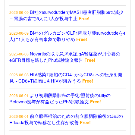
BI社のsurvodutideでMASH患者肝脂肪59%減少
2026-06-09
～胃腸の害で5人に1人が投与中止
Free!
BI社のグルカゴン/GLP1両取り薬survodutideを4
2026-06-09
人に1人もが有害事象で取りやめ
Free!
Novartisの取り急ぎ承認IgA腎症薬が肝心要の
2026-06-08
eGFR目標を逃したPh3試験論文報告
Free!
HIV感染T細胞のCD4+からCD8+への転身を発
2026-06-08
見～CD8+T細胞にもHIVが潜みうる
Free!
より初期段階肺癌の手術/照射後のLillyの
2026-06-01
Retevmo投与が有益だったPh3試験論文
Free!
前立腺癌根治のための前立腺切除前後のJ&Jの
2026-06-01
Erleada投与で転移なし生存が改善
Free!