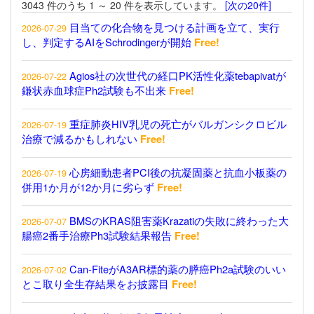
3043 件のうち 1 ～ 20 件を表示しています。
[次の20件]
目当ての化合物を見つける計画を立て、実行
2026-07-29
し、判定するAIをSchrodingerが開始
Free!
Agios社の次世代の経口PK活性化薬tebapivatが
2026-07-22
鎌状赤血球症Ph2試験も不出来
Free!
重症肺炎HIV乳児の死亡がバルガンシクロビル
2026-07-19
治療で減るかもしれない
Free!
心房細動患者PCI後の抗凝固薬と抗血小板薬の
2026-07-19
併用1か月が12か月に劣らず
Free!
BMSのKRAS阻害薬Krazatiの失敗に終わった大
2026-07-07
腸癌2番手治療Ph3試験結果報告
Free!
Can-FiteがA3AR標的薬の膵癌Ph2a試験のいい
2026-07-02
とこ取り全生存結果をお披露目
Free!