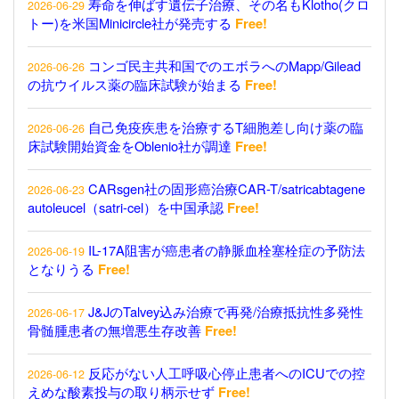
寿命を伸ばす遺伝子治療、その名もKlotho(クロ
2026-06-29
トー)を米国Minicircle社が発売する
Free!
コンゴ民主共和国でのエボラへのMapp/Gilead
2026-06-26
の抗ウイルス薬の臨床試験が始まる
Free!
自己免疫疾患を治療するT細胞差し向け薬の臨
2026-06-26
床試験開始資金をOblenio社が調達
Free!
CARsgen社の固形癌治療CAR-T/satricabtagene
2026-06-23
autoleucel（satri-cel）を中国承認
Free!
IL-17A阻害が癌患者の静脈血栓塞栓症の予防法
2026-06-19
となりうる
Free!
J&JのTalvey込み治療で再発/治療抵抗性多発性
2026-06-17
骨髄腫患者の無増悪生存改善
Free!
反応がない人工呼吸心停止患者へのICUでの控
2026-06-12
えめな酸素投与の取り柄示せず
Free!