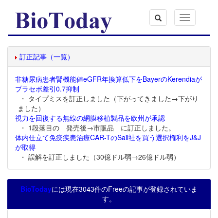
Toggle
navigation
訂正記事（一覧）
非糖尿病患者腎機能値eGFR年換算低下をBayerのKerendiaが
プラセボ差引0.7抑制
・ タイプミスを訂正しました（下がってきました→下がり
ました）
視力を回復する無線の網膜移植製品を欧州が承認
・ 1段落目の 発売後→市販品 に訂正しました。
体内仕立て免疫疾患治療CAR-TのSail社を買う選択権利をJ&J
が取得
・ 誤解を訂正しました（30億ドル弱→26億ドル弱）
BioToday
には現在3043件のFreeの記事が登録されていま
す。