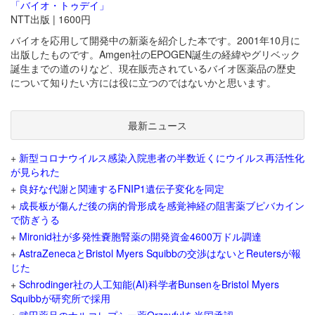
「バイオ・トゥデイ」
NTT出版 | 1600円
バイオを応用して開発中の新薬を紹介した本です。2001年10月に
出版したものです。Amgen社のEPOGEN誕生の経緯やグリベック
誕生までの道のりなど、現在販売されているバイオ医薬品の歴史
について知りたい方には役に立つのではないかと思います。
最新ニュース
+
新型コロナウイルス感染入院患者の半数近くにウイルス再活性化
が見られた
+
良好な代謝と関連するFNIP1遺伝子変化を同定
+
成長板が傷んだ後の病的骨形成を感覚神経の阻害薬ブピバカイン
で防ぎうる
+
Mironid社が多発性嚢胞腎薬の開発資金4600万ドル調達
+
AstraZenecaとBristol Myers Squibbの交渉はないとReutersが報
じた
+
Schrodinger社の人工知能(AI)科学者BunsenをBristol Myers
Squibbが研究所で採用