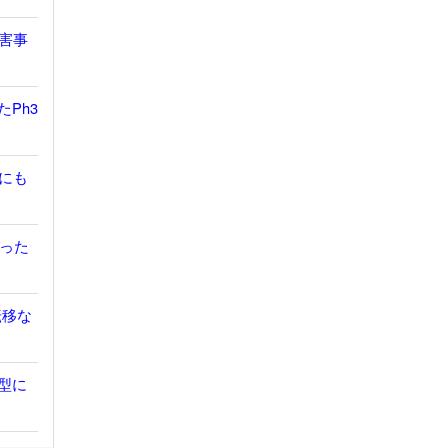
有害事
たPh3
胞にも
だった
転移な
鎖型に