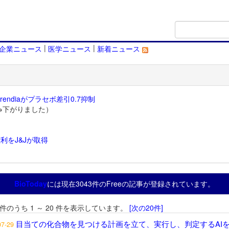
|
|
企業ニュース
医学ニュース
新着ニュース
endiaがプラセボ差引0.7抑制
→下がりました）
利をJ&Jが取得
）
BioToday
には現在3043件のFreeの記事が登録されています。
3 件のうち 1 ～ 20 件を表示しています。
[次の20件]
目当ての化合物を見つける計画を立て、実行し、判定するAI
07-29