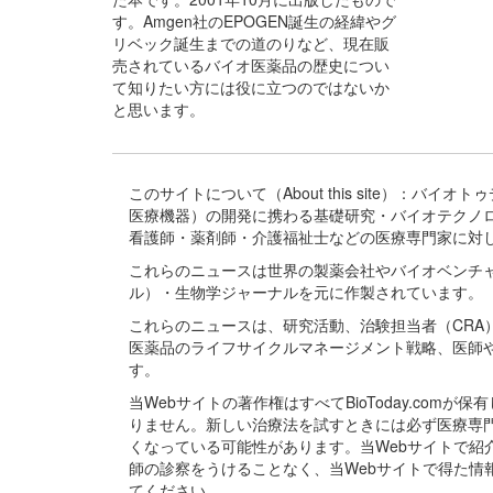
す。Amgen社のEPOGEN誕生の経緯やグ
リベック誕生までの道のりなど、現在販
売されているバイオ医薬品の歴史につい
て知りたい方には役に立つのではないか
と思います。
このサイトについて（About this site）：
医療機器）の開発に携わる基礎研究・バイオテクノ
看護師・薬剤師・介護福祉士などの医療専門家に対
これらのニュースは世界の製薬会社やバイオベンチ
ル）・生物学ジャーナルを元に作製されています。
これらのニュースは、研究活動、治験担当者（CR
医薬品のライフサイクルマネージメント戦略、医師
す。
当Webサイトの著作権はすべてBioToday.c
りません。新しい治療法を試すときには必ず医療専
くなっている可能性があります。当Webサイトで
師の診察をうけることなく、当Webサイトで得た
てください。