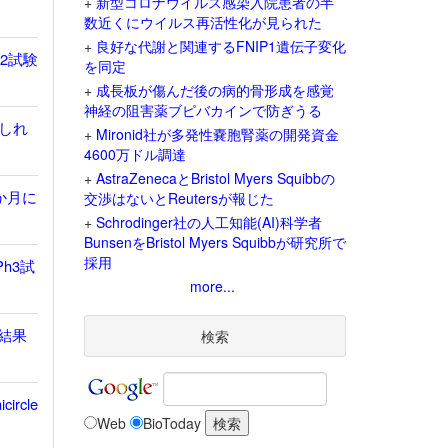
+
新型コロナウイルス感染入院患者の半
数近くにウイルス再活性化が見られた
+
良好な代謝と関連するFNIP1遺伝子変化
h2試験
を同定
+
成長板が傷んだ後の病的骨形成を感覚
神経の阻害薬ブピバカインで防ぎうる
しれ
+
Mironid社が多発性嚢胞腎薬の開発資金
4600万ドル調達
+
AstraZenecaとBristol Myers Squibbの
か月に
交渉はないとReutersが報じた
+
Schrodinger社の人工知能(AI)科学者
BunsenをBristol Myers Squibbが研究所で
採用
h3試
more...
存結果
検索
rcle
Web
BioToday