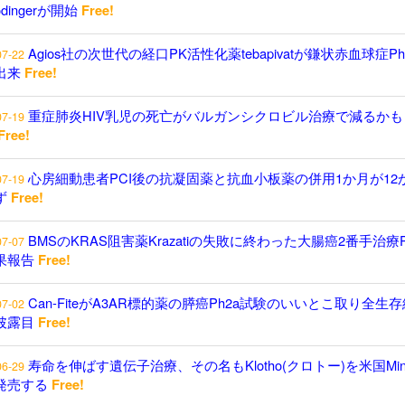
odingerが開始
Free!
Agios社の次世代の経口PK活性化薬tebapivatが鎌状赤血球症P
07-22
出来
Free!
重症肺炎HIV乳児の死亡がバルガンシクロビル治療で減るかも
07-19
Free!
心房細動患者PCI後の抗凝固薬と抗血小板薬の併用1か月が12
07-19
ず
Free!
BMSのKRAS阻害薬Krazatiの失敗に終わった大腸癌2番手治療P
07-07
果報告
Free!
Can-FiteがA3AR標的薬の膵癌Ph2a試験のいいとこ取り全生
07-02
披露目
Free!
寿命を伸ばす遺伝子治療、その名もKlotho(クロトー)を米国Minici
06-29
発売する
Free!