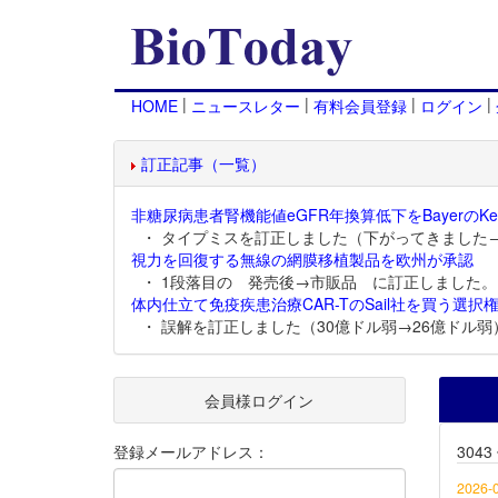
|
|
|
|
HOME
ニュースレター
有料会員登録
ログイン
訂正記事（一覧）
非糖尿病患者腎機能値eGFR年換算低下をBayerのKer
・ タイプミスを訂正しました（下がってきました
視力を回復する無線の網膜移植製品を欧州が承認
・ 1段落目の 発売後→市販品 に訂正しました。
体内仕立て免疫疾患治療CAR-TのSail社を買う選択権
・ 誤解を訂正しました（30億ドル弱→26億ドル弱
会員様ログイン
登録メールアドレス：
304
2026-