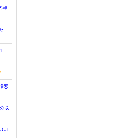
の臨
を
i-
e!
無増悪
の取
人に1