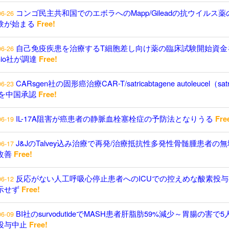
コンゴ民主共和国でのエボラへのMapp/Gileadの抗ウイルス薬
06-26
験が始まる
Free!
自己免疫疾患を治療するT細胞差し向け薬の臨床試験開始資金
06-26
enio社が調達
Free!
CARsgen社の固形癌治療CAR-T/satricabtagene autoleucel（satr
06-23
）を中国承認
Free!
IL-17A阻害が癌患者の静脈血栓塞栓症の予防法となりうる
Fre
06-19
J&JのTalvey込み治療で再発/治療抵抗性多発性骨髄腫患者の
06-17
改善
Free!
反応がない人工呼吸心停止患者へのICUでの控えめな酸素投与
06-12
示せず
Free!
BI社のsurvodutideでMASH患者肝脂肪59%減少～胃腸の害で5
06-09
投与中止
Free!