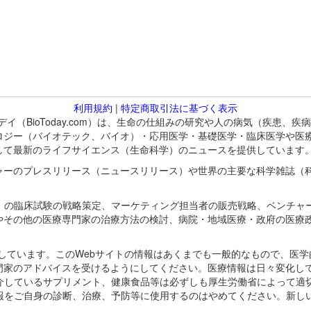
利用規約
|
特定商取引法に基づく表示
バイオトゥデイ（BioToday.com）は、生命の仕組みの研究や人の病気（
ロジー（バイオテック、バイオ）・応用医学・基礎医学・臨床医学や医
して最新のライフサイエンス（生命科学）のニュースを提供しています
ャーのプレスリリース（ニュースリリース）や世界の主要な科学雑誌（
A）の臨床試験の戦略策定、マーケティング担当者の販売戦略、ベンチャ
やその他の医療専門家の治療方法の検討、病院・地域医療・政府の医療
omが保有しています。このWebサイトの情報はあくまでも一般的なもので、
門家のアドバイスを受けるようにしてください。医療情報は日々変化して
紹介しているサプリメント、健康食品等は必ずしも厚生労働省によって適
情報をご自身の診断、治療、予防等に使用するのはやめてください。新し