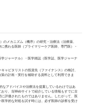
疾患、疾病）のメカニズム（機序）の研究・治療法（治療薬、
療に携わる医師（プライマリーケア医師、専門医）・
。
科学ジャーナル）・医学雑誌（医学誌、医学ジャーナ
ーキャピタリストの投資先（ファイナンス）の検討、
政策の計画・実行を補助する資料として利用できま
医学的なアドバイスや治療法を提案しているわけではあ
おり、当Webサイトで紹介している情報もすでに古
切に評価されたものではありません。したがって、医
い医学的な対処を試す時には、必ず医師の診察を受け