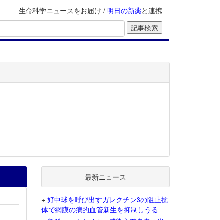
生命科学ニュースをお届け /
明日の新薬
と連携
最新ニュース
+
好中球を呼び出すガレクチン3の阻止抗
体で網膜の病的血管新生を抑制しうる
を