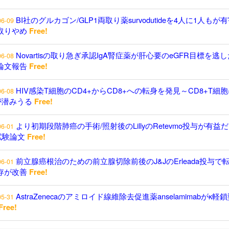
BI社のグルカゴン/GLP1両取り薬survodutideを4人に1人もが
06-09
取りやめ
Free!
Novartisの取り急ぎ承認IgA腎症薬が肝心要のeGFR目標を逃し
06-08
論文報告
Free!
HIV感染T細胞のCD4+からCD8+への転身を発見～CD8+T細
06-08
が潜みうる
Free!
より初期段階肺癌の手術/照射後のLillyのRetevmo投与が有益
06-01
試験論文
Free!
前立腺癌根治のための前立腺切除前後のJ&JのErleada投与で
06-01
存が改善
Free!
AstraZenecaのアミロイド線維除去促進薬anselamimabがκ軽
05-31
Free!