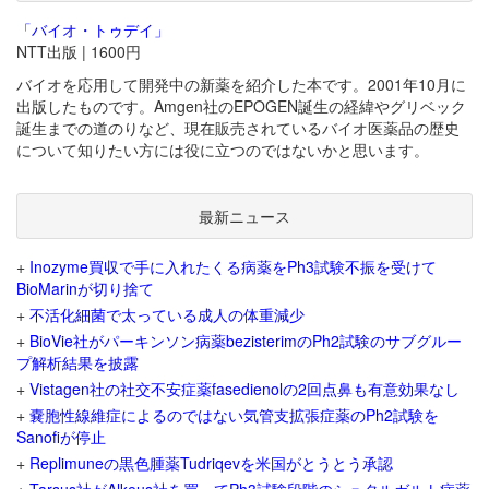
「バイオ・トゥデイ」
NTT出版 | 1600円
バイオを応用して開発中の新薬を紹介した本です。2001年10月に
出版したものです。Amgen社のEPOGEN誕生の経緯やグリベック
誕生までの道のりなど、現在販売されているバイオ医薬品の歴史
について知りたい方には役に立つのではないかと思います。
最新ニュース
+
Inozyme買収で手に入れたくる病薬をPh3試験不振を受けて
BioMarinが切り捨て
+
不活化細菌で太っている成人の体重減少
+
BioVie社がパーキンソン病薬bezisterimのPh2試験のサブグルー
プ解析結果を披露
+
Vistagen社の社交不安症薬fasedienolの2回点鼻も有意効果なし
+
嚢胞性線維症によるのではない気管支拡張症薬のPh2試験を
Sanofiが停止
+
Replimuneの黒色腫薬Tudriqevを米国がとうとう承認