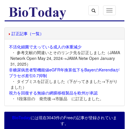
Toggle
navigation
訂正記事（一覧）
不活化細菌で太っている成人の体重減少
・ 参考文献の間違いとそのリンク先を訂正しました（JAMA
Network Open May 24, 2024→JAMA Netw Open January
31, 2025）
非糖尿病患者腎機能値eGFR年換算低下をBayerのKerendiaが
プラセボ差引0.7抑制
・ タイプミスを訂正しました（下がってきました→下がり
ました）
視力を回復する無線の網膜移植製品を欧州が承認
・ 1段落目の 発売後→市販品 に訂正しました。
BioToday
には現在3043件のFreeの記事が登録されていま
す。