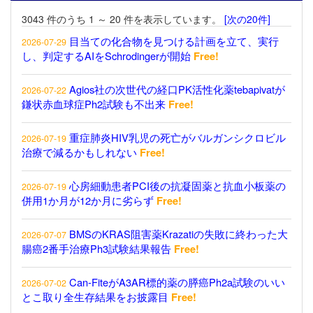
3043 件のうち 1 ～ 20 件を表示しています。
[次の20件]
目当ての化合物を見つける計画を立て、実行
2026-07-29
し、判定するAIをSchrodingerが開始
Free!
Agios社の次世代の経口PK活性化薬tebapivatが
2026-07-22
鎌状赤血球症Ph2試験も不出来
Free!
重症肺炎HIV乳児の死亡がバルガンシクロビル
2026-07-19
治療で減るかもしれない
Free!
心房細動患者PCI後の抗凝固薬と抗血小板薬の
2026-07-19
併用1か月が12か月に劣らず
Free!
BMSのKRAS阻害薬Krazatiの失敗に終わった大
2026-07-07
腸癌2番手治療Ph3試験結果報告
Free!
Can-FiteがA3AR標的薬の膵癌Ph2a試験のいい
2026-07-02
とこ取り全生存結果をお披露目
Free!