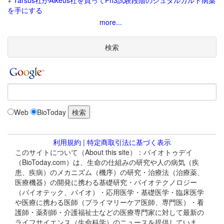
+
Tarsus社がAlkeus社を買ってPh3試験段階のシュタルガルト病薬
を手にする
more...
検索
Web
BioToday
利用規約
|
特定商取引法に基づく表示
このサイトについて（About this site）：バイオトゥデイ
（BioToday.com）は、生命の仕組みの研究や人の病気（疾
患、疾病）のメカニズム（機序）の研究・治療法（治療薬、
医療機器）の開発に携わる基礎研究・バイオテクノロジー
（バイオテック、バイオ）・応用医学・基礎医学・臨床医学
や医療に携わる医師（プライマリーケア医師、専門医）・看
護師・薬剤師・介護福祉士などの医療専門家に対して最新の
ライフサイエンス（生命科学）のニュースを提供していま