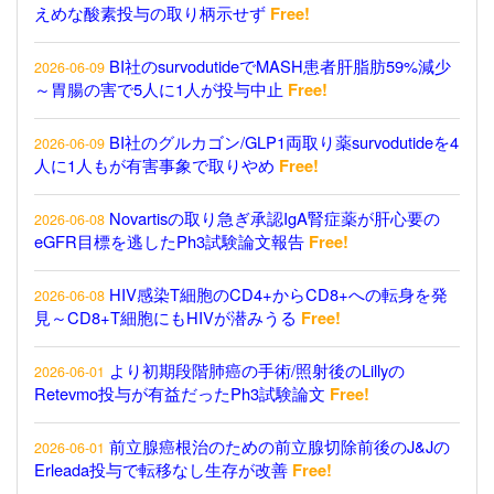
えめな酸素投与の取り柄示せず
Free!
BI社のsurvodutideでMASH患者肝脂肪59%減少
2026-06-09
～胃腸の害で5人に1人が投与中止
Free!
BI社のグルカゴン/GLP1両取り薬survodutideを4
2026-06-09
人に1人もが有害事象で取りやめ
Free!
Novartisの取り急ぎ承認IgA腎症薬が肝心要の
2026-06-08
eGFR目標を逃したPh3試験論文報告
Free!
HIV感染T細胞のCD4+からCD8+への転身を発
2026-06-08
見～CD8+T細胞にもHIVが潜みうる
Free!
より初期段階肺癌の手術/照射後のLillyの
2026-06-01
Retevmo投与が有益だったPh3試験論文
Free!
前立腺癌根治のための前立腺切除前後のJ&Jの
2026-06-01
Erleada投与で転移なし生存が改善
Free!