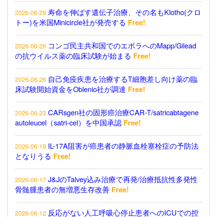
寿命を伸ばす遺伝子治療、その名もKlotho(クロ
2026-06-29
トー)を米国Minicircle社が発売する
Free!
コンゴ民主共和国でのエボラへのMapp/Gilead
2026-06-26
の抗ウイルス薬の臨床試験が始まる
Free!
自己免疫疾患を治療するT細胞差し向け薬の臨
2026-06-26
床試験開始資金をOblenio社が調達
Free!
CARsgen社の固形癌治療CAR-T/satricabtagene
2026-06-23
autoleucel（satri-cel）を中国承認
Free!
IL-17A阻害が癌患者の静脈血栓塞栓症の予防法
2026-06-19
となりうる
Free!
J&JのTalvey込み治療で再発/治療抵抗性多発性
2026-06-17
骨髄腫患者の無増悪生存改善
Free!
反応がない人工呼吸心停止患者へのICUでの控
2026-06-12