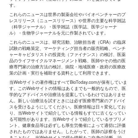
す。
これらのニュースは世界の製薬会社やバイオベンチャーのプ
レスリリース（ニュースリリース）や世界の主要な科学雑誌
（科学ジャーナル）・医学雑誌（医学誌、医学ジャーナ
ル）・生物学ジャーナルを元に作製されています。
これらのニュースは、研究活動、治験担当者（CRA）の臨床
試験の戦略策定、マーケティング担当者の販売戦略、ベンチ
ャーキャピタリストの投資先（ファイナンス）の検討、医薬
品のライフサイクルマネージメント戦略、医師やその他の医
療専門家の治療方法の検討、病院・地域医療・政府の医療政
策の計画・実行を補助する資料として利用できます。
当Webサイトの著作権はすべてBioToday.comが保有していま
す。このWebサイトの情報はあくまでも一般的なもので、医
学的なアドバイスや治療法を提案しているわけではありませ
ん。新しい治療法を試すときには必ず医療専門家のアドバイ
スを受けるようにしてください。医療情報は日々変化してお
り、当Webサイトで紹介している情報もすでに古くなってい
る可能性があります。当Webサイトで紹介しているサプリメ
ント、健康食品等は必ずしも厚生労働省によって適切に評価
されたものではありません。したがって、医師の診察をうけ
ることなく、当Webサイトで得た情報をご自身の診断、治