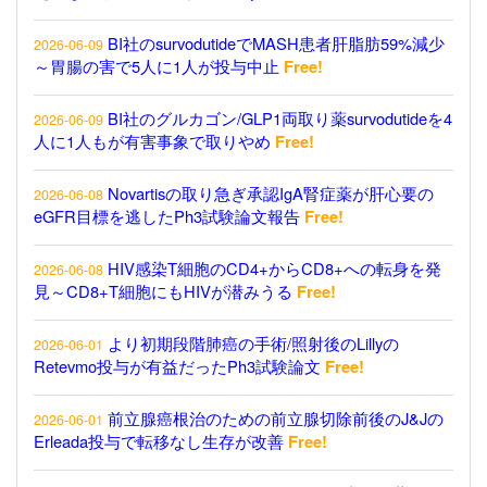
BI社のsurvodutideでMASH患者肝脂肪59%減少
2026-06-09
～胃腸の害で5人に1人が投与中止
Free!
BI社のグルカゴン/GLP1両取り薬survodutideを4
2026-06-09
人に1人もが有害事象で取りやめ
Free!
Novartisの取り急ぎ承認IgA腎症薬が肝心要の
2026-06-08
eGFR目標を逃したPh3試験論文報告
Free!
HIV感染T細胞のCD4+からCD8+への転身を発
2026-06-08
見～CD8+T細胞にもHIVが潜みうる
Free!
より初期段階肺癌の手術/照射後のLillyの
2026-06-01
Retevmo投与が有益だったPh3試験論文
Free!
前立腺癌根治のための前立腺切除前後のJ&Jの
2026-06-01
Erleada投与で転移なし生存が改善
Free!