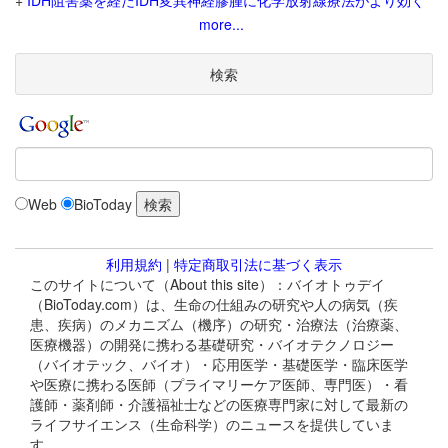
+
IDH阻害薬を経たIDH変異神経膠腫に化学放射線療法がより効く
more...
検索
Web
BioToday
利用規約
|
特定商取引法に基づく表示
このサイトについて（About this site）：バイオトゥデイ
（BioToday.com）は、生命の仕組みの研究や人の病気（疾
患、疾病）のメカニズム（機序）の研究・治療法（治療薬、
医療機器）の開発に携わる基礎研究・バイオテクノロジー
（バイオテック、バイオ）・応用医学・基礎医学・臨床医学
や医療に携わる医師（プライマリーケア医師、専門医）・看
護師・薬剤師・介護福祉士などの医療専門家に対して最新の
ライフサイエンス（生命科学）のニュースを提供していま
す。