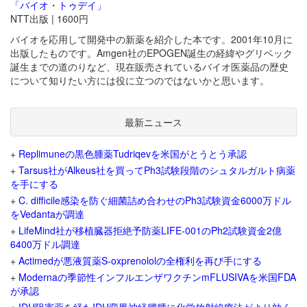
「バイオ・トゥデイ」
NTT出版 | 1600円
バイオを応用して開発中の新薬を紹介した本です。2001年10月に
出版したものです。Amgen社のEPOGEN誕生の経緯やグリベック
誕生までの道のりなど、現在販売されているバイオ医薬品の歴史
について知りたい方には役に立つのではないかと思います。
最新ニュース
+
Replimuneの黒色腫薬Tudriqevを米国がとうとう承認
+
Tarsus社がAlkeus社を買ってPh3試験段階のシュタルガルト病薬
を手にする
+
C. difficile感染を防ぐ細菌詰め合わせのPh3試験資金6000万ドル
をVedantaが調達
+
LifeMind社が移植臓器拒絶予防薬LIFE-001のPh2試験資金2億
6400万ドル調達
+
Actimedが悪液質薬S-oxprenololの全権利を再び手にする
+
Modernaの季節性インフルエンザワクチンmFLUSIVAを米国FDA
が承認