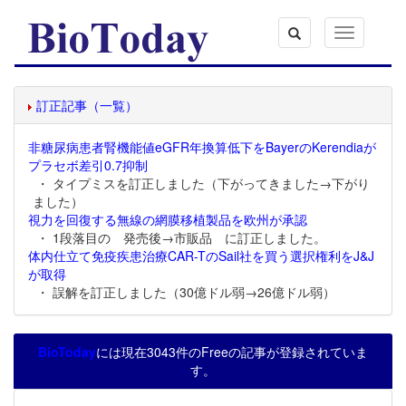
Toggle
navigation
訂正記事（一覧）
非糖尿病患者腎機能値eGFR年換算低下をBayerのKerendiaが
プラセボ差引0.7抑制
・ タイプミスを訂正しました（下がってきました→下がり
ました）
視力を回復する無線の網膜移植製品を欧州が承認
・ 1段落目の 発売後→市販品 に訂正しました。
体内仕立て免疫疾患治療CAR-TのSail社を買う選択権利をJ&J
が取得
・ 誤解を訂正しました（30億ドル弱→26億ドル弱）
BioToday
には現在3043件のFreeの記事が登録されていま
す。