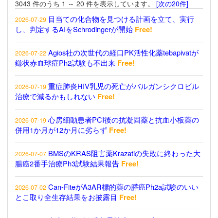
3043 件のうち 1 ～ 20 件を表示しています。
[次の20件]
目当ての化合物を見つける計画を立て、実行
2026-07-29
し、判定するAIをSchrodingerが開始
Free!
Agios社の次世代の経口PK活性化薬tebapivatが
2026-07-22
鎌状赤血球症Ph2試験も不出来
Free!
重症肺炎HIV乳児の死亡がバルガンシクロビル
2026-07-19
治療で減るかもしれない
Free!
心房細動患者PCI後の抗凝固薬と抗血小板薬の
2026-07-19
併用1か月が12か月に劣らず
Free!
BMSのKRAS阻害薬Krazatiの失敗に終わった大
2026-07-07
腸癌2番手治療Ph3試験結果報告
Free!
Can-FiteがA3AR標的薬の膵癌Ph2a試験のいい
2026-07-02
とこ取り全生存結果をお披露目
Free!