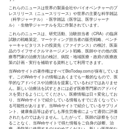
これらのニュースは世界の製薬会社やバイオベンチャーのプ
レスリリース（ニュースリリース）や世界の主要な科学雑誌
（科学ジャーナル）・医学雑誌（医学誌、医学ジャーナ
ル）・生物学ジャーナルを元に作製されています。
これらのニュースは、研究活動、治験担当者（CRA）の臨床
試験の戦略策定、マーケティング担当者の販売戦略、ベンチ
ャーキャピタリストの投資先（ファイナンス）の検討、医薬
品のライフサイクルマネージメント戦略、医師やその他の医
療専門家の治療方法の検討、病院・地域医療・政府の医療政
策の計画・実行を補助する資料として利用できます。
当Webサイトの著作権はすべてBioToday.comが保有していま
す。このWebサイトの情報はあくまでも一般的なもので、医
学的なアドバイスや治療法を提案しているわけではありませ
ん。新しい治療法を試すときには必ず医療専門家のアドバイ
スを受けるようにしてください。医療情報は日々変化してお
り、当Webサイトで紹介している情報もすでに古くなってい
る可能性があります。当Webサイトで紹介しているサプリメ
ント、健康食品等は必ずしも厚生労働省によって適切に評価
されたものではありません。したがって、医師の診察をうけ
ることなく、当Webサイトで得た情報をご自身の診断、治
療、予防等に使用するのはやめてください。新しい医学的な