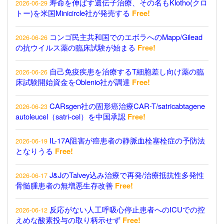
寿命を伸ばす遺伝子治療、その名もKlotho(クロ
2026-06-29
トー)を米国Minicircle社が発売する
Free!
コンゴ民主共和国でのエボラへのMapp/Gilead
2026-06-26
の抗ウイルス薬の臨床試験が始まる
Free!
自己免疫疾患を治療するT細胞差し向け薬の臨
2026-06-26
床試験開始資金をOblenio社が調達
Free!
CARsgen社の固形癌治療CAR-T/satricabtagene
2026-06-23
autoleucel（satri-cel）を中国承認
Free!
IL-17A阻害が癌患者の静脈血栓塞栓症の予防法
2026-06-19
となりうる
Free!
J&JのTalvey込み治療で再発/治療抵抗性多発性
2026-06-17
骨髄腫患者の無増悪生存改善
Free!
反応がない人工呼吸心停止患者へのICUでの控
2026-06-12
えめな酸素投与の取り柄示せず
Free!