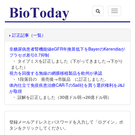
Toggle
navigation
訂正記事（一覧）
非糖尿病患者腎機能値eGFR年換算低下をBayerのKerendiaが
プラセボ差引0.7抑制
・ タイプミスを訂正しました（下がってきました→下がり
ました）
視力を回復する無線の網膜移植製品を欧州が承認
・ 1段落目の 発売後→市販品 に訂正しました。
体内仕立て免疫疾患治療CAR-TのSail社を買う選択権利をJ&J
が取得
・ 誤解を訂正しました（30億ドル弱→26億ドル弱）
登録メールアドレスとパスワードを入力して「ログイン」ボ
タンをクリックしてください。