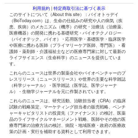
利用規約
|
特定商取引法に基づく表示
このサイトについて（About this site）：バイオトゥデイ
（BioToday.com）は、生命の仕組みの研究や人の病気（疾
患、疾病）のメカニズム（機序）の研究・治療法（治療薬、
医療機器）の開発に携わる基礎研究・バイオテクノロジー
（バイオテック、バイオ）・応用医学・基礎医学・臨床医学
や医療に携わる医師（プライマリーケア医師、専門医）・看
護師・薬剤師・介護福祉士などの医療専門家に対して最新の
ライフサイエンス（生命科学）のニュースを提供していま
す。
これらのニュースは世界の製薬会社やバイオベンチャーのプ
レスリリース（ニュースリリース）や世界の主要な科学雑誌
（科学ジャーナル）・医学雑誌（医学誌、医学ジャーナ
ル）・生物学ジャーナルを元に作製されています。
これらのニュースは、研究活動、治験担当者（CRA）の臨床
試験の戦略策定、マーケティング担当者の販売戦略、ベンチ
ャーキャピタリストの投資先（ファイナンス）の検討、医薬
品のライフサイクルマネージメント戦略、医師やその他の医
療専門家の治療方法の検討、病院・地域医療・政府の医療政
策の計画・実行を補助する資料として利用できます。